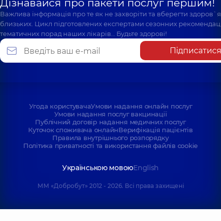
Дізнавайся про пакети послуг першим!
Важлива інформація про те як не захворіти та вберегти здоров`
близьких. Цикл підготовлених експертами сезонних рекомендаці
тематичних порад наших лікарів… Будьте здорові!
Підписатис
Угода користувача
Умови надання онлайн послуг
Умови надання послуг вакцинації
Публічний договір надання медичних послуг
Куточок споживача онлайн
Верифікація пацієнтів
Правила внутрішнього розпорядку
Політика приватності та використання файлів cookie
Українською мовою
English
ММ «Добробут» 2012 - 2026. Всі права захищені