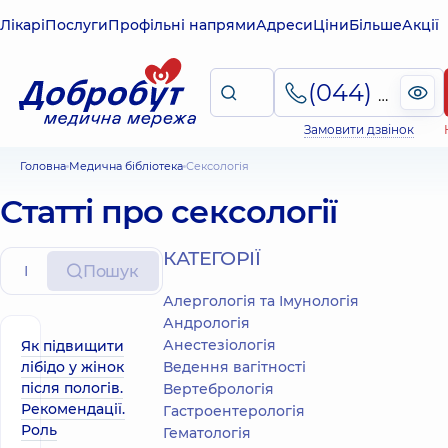
Лікарі
Послуги
Профільні напрями
Адреси
Ціни
Більше
Акції
(044) 495-2-888
Замовити дзвінок
Головна
Медична бібліотека
Сексологія
Статті про сексології
КАТЕГОРІЇ
Пошук
Алергологія та Імунологія
Андрологія
Анестезіологія
Як підвищити
лібідо у жінок
Ведення вагітності
після пологів.
Вертебрологія
Рекомендації.
Гастроентерологія
Роль
Гематологія