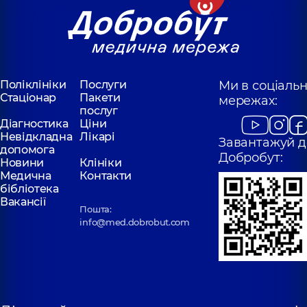
Поліклініки
Послуги
Ми в соціаль
Стаціонар
Пакети
мережах:
послуг
Діагностика
Ціни
Невідкладна
Лікарі
Завантажуй д
допомога
Добробут:
Новини
Клініки
Медична
Контакти
бібліотека
Вакансії
Пошта:
info@med.dobrobut.com