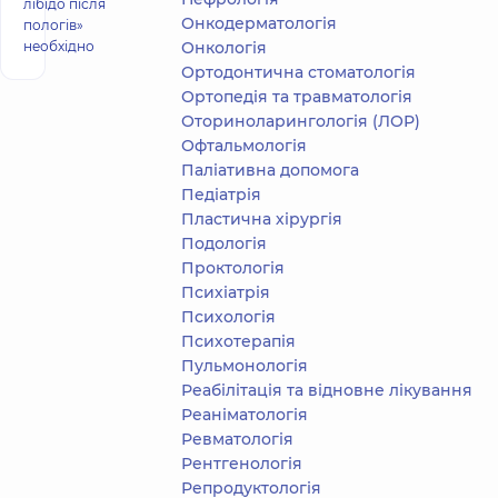
лібідо після
Онкодерматологія
пологів»
необхідно
Онкологія
Ортодонтична стоматологія
Ортопедія та травматологія
Оториноларингологія (ЛОР)
Офтальмологія
Паліативна допомога
Педіатрія
Пластична хірургія
Подологiя
Проктологія
Психіатрія
Психологія
Психотерапія
Пульмонологія
Реабілітація та відновне лікування
Реаніматологія
Ревматологія
Рентгенологія
Репродуктологія