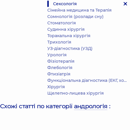
Сексологія
Сімейна медицина та Терапія
Сомнологія (розлади сну)
Стоматологія
Судинна хірургія
Торакальна хірургія
Трихологія
УЗ-діагностика (УЗД)
Урологія
Фізіотерапія
Флебологія
Фтизіатрія
Функціональна діагностика (ЕКГ, холтер, добове АТ)
Хірургія
Щелепно-лицева хірургія
Схожі статті по категорії
андрологія
: