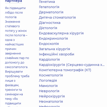
партнера
Генетика
Гепатологія
Як підвищити
Дерматологія
лібідо після
пологів
Дитяча стоматологія
Зниження
Діагностика
статевого
Дієтологія
потягу у жінок
Ендоваскулярна хірургія
після пологів –
Ендокринологія
одна з
Ендоскопія
найчастіших
Загальна хірургія
причин
звернення
Інфекційні хвороби
сімейних пар по
Кардіологія
допомогу до
Кардіохірургія (Серцево-судинна хірургія)
сексопатолога.
Комп'ютерна томографія (КТ)
Вирішувати
Косметологія
проблему треба
Логопедія
лише з
фахівцем,
Мамологія
тренінги та
Неврологія
семінари на
Нейрохірургія
тему «Як
Неонатологія
підвищити
Нефрологія