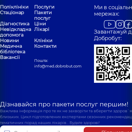
Поліклініки
Послуги
Ми в соціаль
Стаціонар
Пакети
мережах:
послуг
Діагностика
Ціни
Невідкладна
Лікарі
Завантажуй д
допомога
Добробут:
Новини
Клініки
Медична
Контакти
бібліотека
Вакансії
Пошта:
info@med.dobrobut.com
Дізнавайся про пакети послуг першим!
Важлива інформація про те як не захворіти та вберегти здоров`
близьких. Цикл підготовлених експертами сезонних рекомендаці
тематичних порад наших лікарів… Будьте здорові!