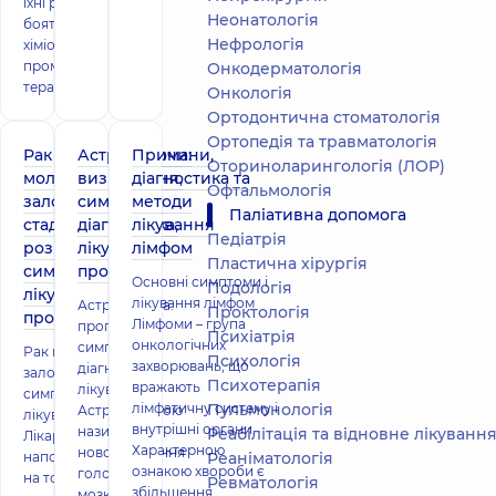
їхні родичі
Неонатологія
бояться
Нефрологія
хіміотерапії,
променевої
Онкодерматологія
терапії, хір
Онкологія
Ортодонтична стоматологія
Ортопедія та травматологія
Рак
Астроцитома:
Причини,
Оториноларингологія (ЛОР)
молочної
визначення,
діагностика та
Офтальмологія
залози –
симптоми,
методи
Паліативна допомога
стадії
діагностика,
лікування
Педіатрія
розвитку,
лікування,
лімфом
Пластична хірургія
симптоми,
прогноз
Основні симптоми і
Подологiя
лікування,
лікування лімфом
Астроцитома:
Проктологія
прогнози
Лімфоми – група
прогноз,
Психіатрія
онкологічних
симптоми,
Рак молочної
Психологія
захворювань, що
діагностика,
залози –
Психотерапія
вражають
лікування
симптоми,
лімфатичну систему і
Пульмонологія
Астроцитомою
лікування
внутрішні органи.
називається
Реабілітація та відновне лікуванн
Лікарі
Характерною
новоутворення
наполягають
Реаніматологія
ознакою хвороби є
головного
на тому, щоб
Ревматологія
збільшення
мозку, яке