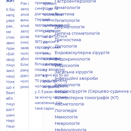
жити
Гастроентерологія
причини,
Рак передміхурової
Гематологія
симптоми та
залози (РПЗ) – це
Є багато
Генетика
діагностика
злоякісна пухлина, яка
неправильних
Перший
виникає з епітелію
Гепатологія
уявлень про
задокументований
альвеолярноклітинних
рак, з якими
Дерматологія
опис саркоми
залоз. Ймовірність
ми
Дитяча стоматологія
Капоші датується
розвитку даного
стикаємося у
Діагностика
1872 роком. У
онкологічного
звичайній
Дієтологія
європейських
захворювання у
практиці.
Ендоваскулярна хірургія
країнах
чоловіків значно
«Бійтеся
захворювання
Ендокринологія
збільшується з віком.
хвороби, а не
більше схильні
Близько 99% випадків
лікування», —
Ендоскопія
люди у віковому
раку простати
закликають
Загальна хірургія
діапазоні від 50 до
діагностують у
наші фахівці.
Інфекційні хвороби
70 років, причому
чоловіків старше 50
Чому? Тому
Кардіологія
чоловіки хворіють
років. Основні факто
що хвороба
Кардіохірургія (Серцево-судинна хірургія
у 2-3 рази частіше
безперечно
за жіночу частину
Комп'ютерна томографія (КТ)
вб'є вас, а
населення. Що
Косметологія
лікування
таке сарко
дасть вам
Логопедія
шанс жити.
Мамологія
Нерідко
Неврологія
пацієнти та
Нейрохірургія