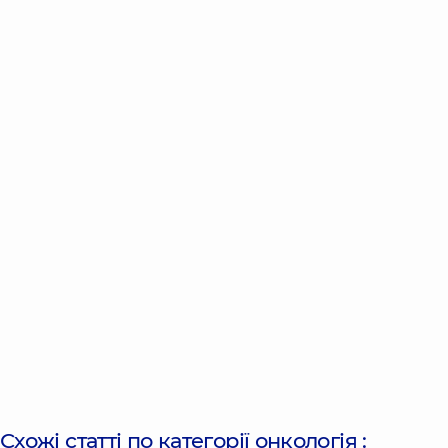
Схожі статті по категорії
онкологія
: