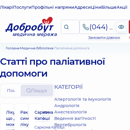
Лікарі
Послуги
Профільні напрями
Адреси
Ціни
Більше
Акції
(044) 495-2-888
Замовити дзвінок
Головна
Медична бібліотека
Паліативна допомога
Статті про паліативної
допомоги
КАТЕГОРІЇ
Пошук
Алергологія та Імунологія
Андрологія
Анестезіологія
Лікування,
Рак простати:
Саркома
що дає
симптоми і
Капоші
Ведення вагітності
можливість
лікування
Вертебрологія
Саркома Капоші: