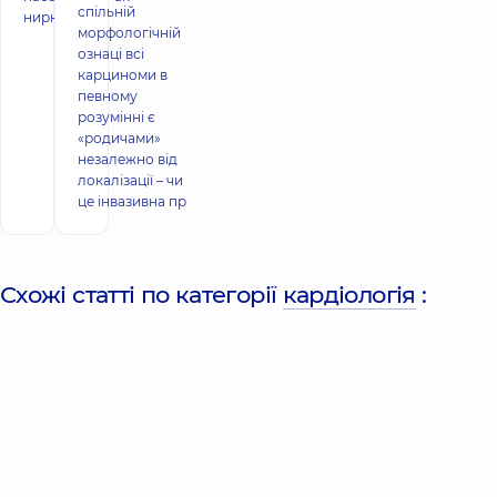
спільній
нирки: ф
морфологічній
ознаці всі
карциноми в
певному
розумінні є
«родичами»
незалежно від
локалізації – чи
це інвазивна пр
Схожі статті по категорії
кардіологія
: