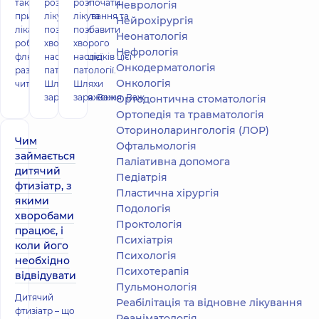
також за
розпочати
розпочати
Неврологія
призначенням
лікування та
лікування та
Нейрохірургія
лікаря. Навіщо
позбавити
позбавити
Неонатологія
робити
хворого
хворого
Нефрологія
флюорографію
наслідків цієї
наслідків цієї
Онкодерматологія
раз на рік,
патології.
патології.
Онкологія
читайте далі. Існ
Шляхи
Шляхи
зараження. Важ
зараження. Важ
Ортодонтична стоматологія
Ортопедія та травматологія
Оториноларингологія (ЛОР)
Чим
Офтальмологія
займається
Паліативна допомога
дитячий
Педіатрія
фтизіатр, з
Пластична хірургія
якими
Подологiя
хворобами
Проктологія
працює, і
Психіатрія
коли його
Психологія
необхідно
Психотерапія
відвідувати
Пульмонологія
Дитячий
Реабілітація та відновне лікування
фтизіатр – що
Реаніматологія