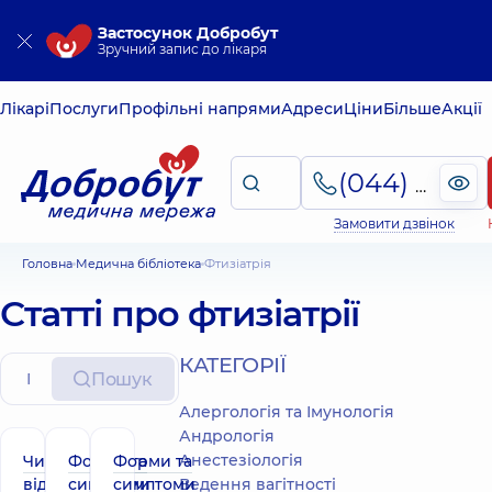
Застосунок Добробут
Зручний запис до лікаря
Лікарі
Послуги
Профільні напрями
Адреси
Ціни
Більше
Акції
(044) 495-2-888
Замовити дзвінок
Головна
Медична бібліотека
Фтизіатрія
Статті про фтизіатрії
КАТЕГОРІЇ
Пошук
Алергологія та Імунологія
Андрологія
Анестезіологія
Чим
Форми та
Форми та
відрізняється
симптоми
симптоми
Ведення вагітності