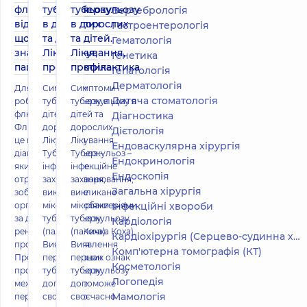
флюорографія
туберкульозу
туберкульозу
Вертебрологія
від рентгену:
в дорослих
в дорослих
Гастроентерологія
що потрібно
та дітей.
та дітей.
Гематологія
знати
Лікування,
Лікування,
Генетика
пацієнту
профілактика
профілактика
Гепатологія
Дерматологія
Для чого і як
Симптоми
Симптоми
Дитяча стоматологія
роблять
туберкульозу в
туберкульозу в
флюорографію
дітей та
дітей та
Діагностика
Флюорографія –
дорослих.
дорослих.
Дієтологія
це метод
Лікування
Лікування
Ендоваскулярна хірургія
діагностики,
Туберкульоз –
Туберкульоз –
Ендокринологія
який дозволяє
інфекційне
інфекційне
Ендоскопія
отримати
захворювання,
захворювання,
Загальна хірургія
зображення
викликане
викликане
органів і тканин
мікобактеріями
мікобактеріями
Інфекційні хвороби
за допомогою
туберкульозу
туберкульозу
Кардіологія
рентгенівських
(паличка Коха).
(паличка Коха).
Кардіохірургія (Серцево-судинна хірургія)
променів.
Виявлення
Виявлення
Комп'ютерна томографія (КТ)
Процедура
перших ознак
перших ознак
Косметологія
проводиться в
туберкульозу
туберкульозу
Логопедія
межах планової
допоможе
допоможе
Мамологія
перевірки, а
своєчасно
своєчасно