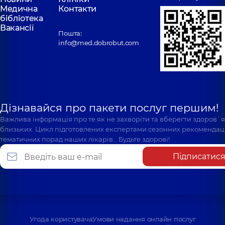
Медична
Контакти
бібліотека
Вакансії
Пошта:
info@med.dobrobut.com
Дізнавайся про пакети послуг першим!
Важлива інформація про те як не захворіти та вберегти здоров`
близьких. Цикл підготовлених експертами сезонних рекомендаці
тематичних порад наших лікарів… Будьте здорові!
Підписатис
Угода користувача
Умови надання онлайн послуг