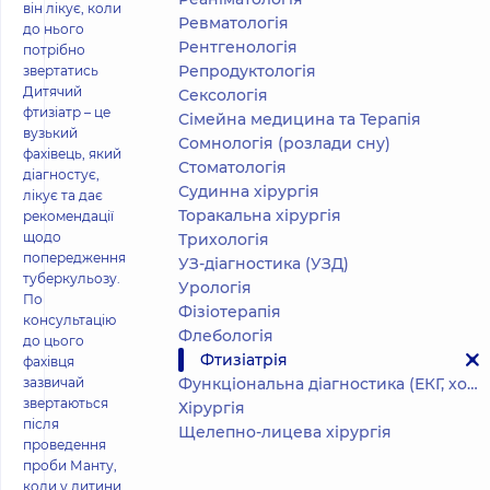
він лікує, коли
Ревматологія
до нього
Рентгенологія
потрібно
Репродуктологія
звертатись
Дитячий
Сексологія
фтизіатр – це
Сімейна медицина та Терапія
вузький
Сомнологія (розлади сну)
фахівець, який
Стоматологія
діагностує,
Судинна хірургія
лікує та дає
Торакальна хірургія
рекомендації
щодо
Трихологія
попередження
УЗ-діагностика (УЗД)
туберкульозу.
Урологія
По
Фізіотерапія
консультацію
Флебологія
до цього
Фтизіатрія
фахівця
зазвичай
Функціональна діагностика (ЕКГ, холтер, добове АТ)
звертаються
Хірургія
після
Щелепно-лицева хірургія
проведення
проби Манту,
коли у дитини