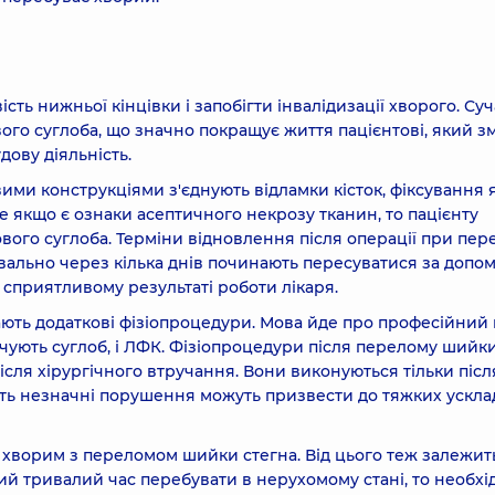
ть нижньої кінцівки і запобігти інвалідизації хворого. Су
о суглоба, що значно покращує життя пацієнтові, який з
дову діяльність.
ими конструкціями з'єднують відламки кісток, фіксування 
 якщо є ознаки асептичного некрозу тканин, то пацієнту
ого суглоба. Терміни відновлення після операції при пер
уквально через кілька днів починають пересуватися за допо
сприятливому результаті роботи лікаря.
рають додаткові фізіопроцедури. Мова йде про професійний
чують суглоб, і ЛФК. Фізіопроцедури після перелому шийк
ісля хірургічного втручання. Вони виконуються тільки післ
віть незначні порушення можуть призвести до тяжких ускл
 хворим з переломом шийки стегна. Від цього теж залежит
й тривалий час перебувати в нерухомому стані, то необхі