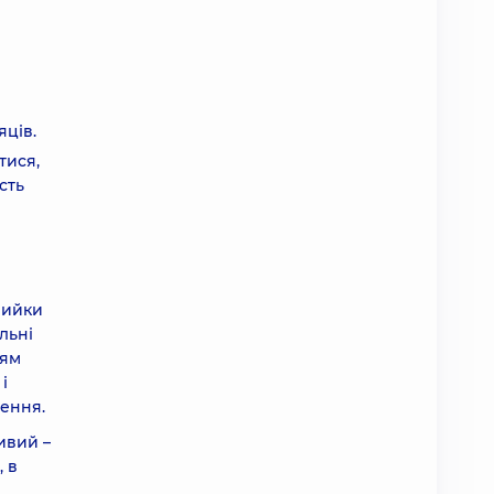
яців.
тися,
сть
шийки
льні
ням
і
лення.
ивий –
, в