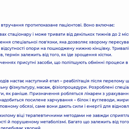
 втручання протипоказане пацієнтові. Воно включає:
х стаціонару і може тривати від декількох тижнів до 2 міс
дення спеціальної пов'язки, яка дозволяє хворому пересува
и відсутності опори на пошкоджену нижню кінцівку. Тривалі
в, термін залежить від того, як іде зрощення кістки.
аченнях присутні засоби, що поліпшують обмінні процеси в
ів настає наступний етап – реабілітація після перелому 
льну фізкультуру, масаж, фізіопроцедури. Розроблені спеціа
ти, як раніше. Призначення робляться лікарем з урахуван
надобиться посилене харчування – білок і вуглеводи, жири 
овному обсязі, саме вони дають сили і енергії для віднов
охилому віці терапевтичними методами не завжди сприятл
сті й порушеному метаболізмі. Багато що залежить від того
і перебуває хворий.