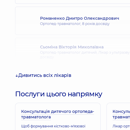
Романенко Дмитро Олександрович
Ортопед-травматолог,
8 років досвіду
Сьоміна Вікторія Миколаївна
Ортопед-травматолог дитячий; Лікар з ультразву
досвіду
Дивитись всіх лікарів
Козіянчук Ігор Юрійович
Ортопед-травматолог,
Послуги цього напрямку
Миць Ярослав Володимирович
Консультація дитячого ортопеда-
Консуль
Реабілітолог; Вертебролог; Лікар лікувальної фі
травматолога
травмат
медицини; Лікар фізичної та реабілітаційної ме
травматолог,
25 років досвіду
Щоб формування кістково-м'язової
Лікар ор