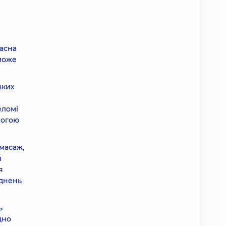
часна
може
яких
еломі
могою
 масаж,
и
я
аднень
ь
дно