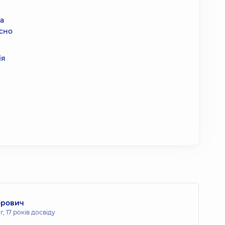
ка
асно
ія
орович
г,
17 років досвіду