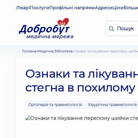
Лікарі
Послуги
Профільні напрями
Адреси
Ціни
Більш
Головна
Медична бібліотека
Ознаки та лікування перелому шийк
Ознаки та лікува
стегна в похилому 
Ортопедія та травматологія
Хірургічна травматологія