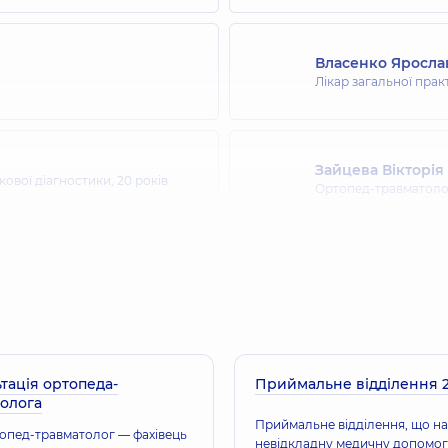
Власенко Яросла
Лікар загальної прак
Зайцева Вікторія
кової діагностики,
20 років
Ортопед-травматоло
Лебедько Сергій
Ортопед-травматоло
тація ортопеда-
Приймальне відділення 2
Кірейко Віктор 
зкультури та спортивної
олога
дицини (ФРМ); Ортопед-
Ортопед-травматоло
Приймальне відділення, що н
топед-травматолог — фахівець
невідкладну медичну допомог