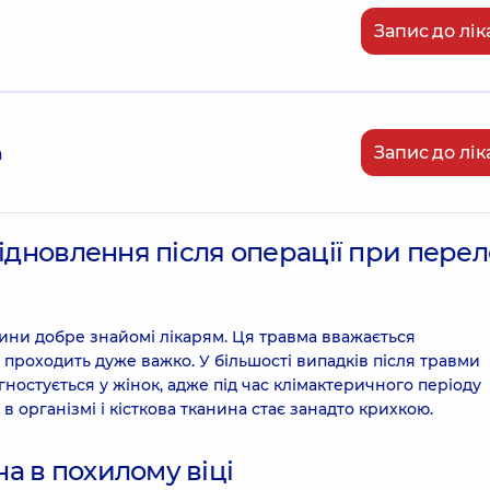
Запис до лік
Запис до лік
а
відновлення після операції при перел
ини добре знайомі лікарям. Ця травма вважається
 проходить дуже важко. У більшості випадків після травми
гностується у жінок, адже під час клімактеричного періоду
 організмі і кісткова тканина стає занадто крихкою.
а в похилому віці