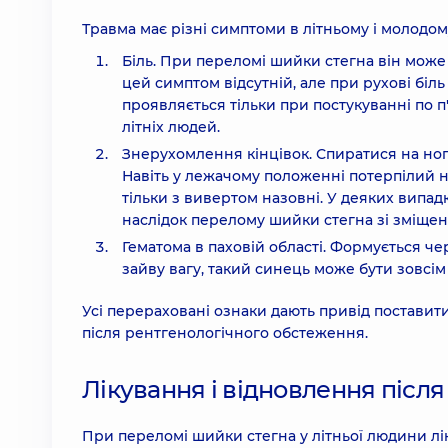
Травма має різні симптоми в літньому і молодому
Біль. При переломі шийки стегна він може 
цей симптом відсутній, але при рухові біль
проявляється тільки при постукуванні по п
літніх людей.
Знерухомлення кінцівок. Спиратися на ног
Навіть у лежачому положенні потерпілий 
тільки з вивертом назовні. У деяких випа
наслідок перелому шийки стегна зі зміще
Гематома в паховій області. Формується че
зайву вагу, такий синець може бути зовсім 
Усі перераховані ознаки дають привід поставит
після рентгенологічного обстеження.
Лікування і відновлення післ
При переломі шийки стегна у літньої людини лік