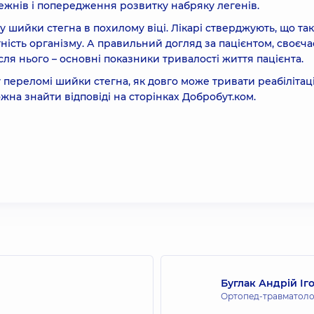
жнів і попередження розвитку набряку легенів.
у шийки стегна в похилому віці. Лікарі стверджують, що та
ність організму. А правильний догляд за пацієнтом, своєч
ля нього – основні показники тривалості життя пацієнта.
переломі шийки стегна, як довго може тривати реабілітац
ожна знайти відповіді на сторінках Добробут.ком.
Буглак Андрій Іг
Ортопед-травматоло