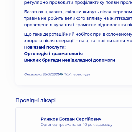
регулярно проводити профілактику появи проле
Багатьох цікавить, скільки живуть після перелом
травма не робить великого впливу на життєздат
проведене лікування і грамотне відновлення піс
Що таке деротаційний чобіток при вколоченому 
хворого після операції – на ці та інші питання м
Пов'язані послуги:
Ортопедія і травматологія
Виклик бригади невідкладної допомоги
Оновлено: 05.08.2026
11.0К перегляди
Провідні лікарі
Рижков Богдан Сергійович
Ортопед-травматолог,
10 років досвіду