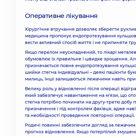
Оперативне лікування
Хірургічне втручання дозволяє зберегти рухливіс
медицина пропонує ендопротезування кульшовог
вести активний спосіб життя і не припиняти тру
Якщо перелом неускладнений, то лікарі металев
обумовлює їх правильне і швидке зрощення. Але
призначається повне ендопротезування кульшов
шийки стегна індивідуальні – деякі пацієнти б
милиць, інші залишаються лежачими навіть при 
Велику роль у відновленні після операції відіг
який забезпечує навантаження на м'язи, що ото
стегна потрібно починати на другу-третю добу п
призначення і під контролем фахівця, адже на
та необхідності проведення повторної операції.
Родичі повинні забезпечити догляд за лежачим
прогноз відновлення. Якщо потерпілий змушени