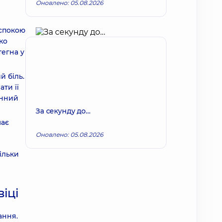
Оновлено: 05.08.2026
 спокою
ко
тегна у
й біль.
ти її
инний
За секунду до…
має
Оновлено: 05.08.2026
ільки
іці
ання.