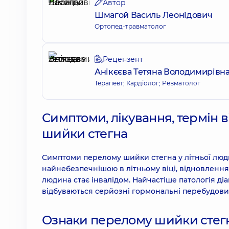
Автор
Шмагой Василь Леонідович
Ортопед-травматолог
Рецензент
Анікєєва Тетяна Володимирівн
Терапевт; Кардіолог; Ревматолог
Симптоми, лікування, термін 
шийки стегна
Симптоми перелому шийки стегна у літньої люд
найнебезпечнішою в літньому віці, відновлення
людина стає інвалідом. Найчастіше патологія діа
відбуваються серйозні гормональні перебудови в
Ознаки перелому шийки стегн