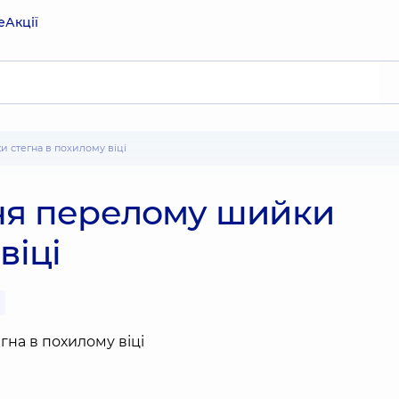
е
Акції
и стегна в похилому віці
ння перелому шийки
віці