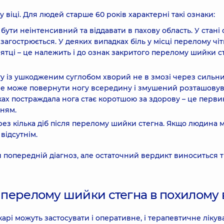
 віці. Для людей старше 60 років характерні такі ознаки:
бути неінтенсивний та віддавати в пахову область. У стані
 загострюється. У деяких випадках біль у місці перелому чіт
'ятці – це належить і до ознак закритого перелому шийки с
у із ушкодженим суглобом хворий не в змозі через сильни
не може повернути ногу всередину і змушений розташовува
дках постраждала нога стає коротшою за здорову – це перв
нням.
рез кілька діб після перелому шийки стегна. Якщо людина 
відсутнім.
и попередній діагноз, але остаточний вердикт виноситься т
я перелому шийки стегна в похилому в
арі можуть застосувати і оперативне, і терапевтичне лікув