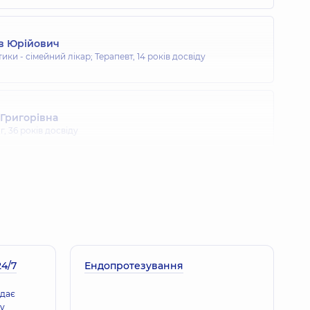
в Юрійович
тики - сімейний лікар; Терапевт,
14 років досвіду
 Григорівна
г,
36 років досвіду
 Анатолійович
г,
30 років досвіду
4/7
Петрович
Ендопротезування
г дитячий; Ортопед-травматолог,
17 років досвіду
адає
у