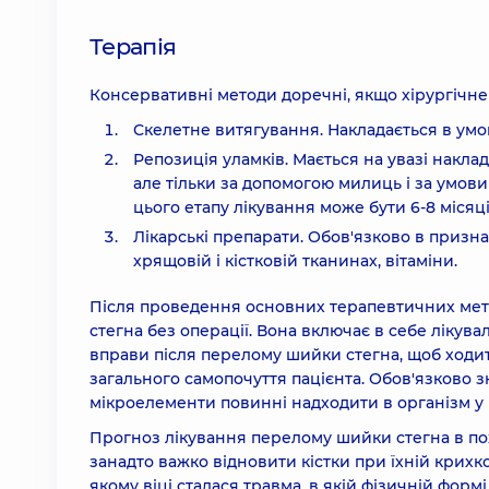
Терапія
Консервативні методи доречні, якщо хірургічне
Скелетне витягування. Накладається в умова
Репозиція уламків. Мається на увазі накла
але тільки за допомогою милиць і за умов
цього етапу лікування може бути 6-8 місяці
Лікарські препарати. Обов'язково в призн
хрящовій і кістковій тканинах, вітаміни.
Після проведення основних терапевтичних метод
стегна без операції. Вона включає в себе лікува
вправи після перелому шийки стегна, щоб ходи
загального самопочуття пацієнта. Обов'язково з
мікроелементи повинні надходити в організм у п
Прогноз лікування перелому шийки стегна в п
занадто важко відновити кістки при їхній крихко
якому віці сталася травма, в якій фізичній форм