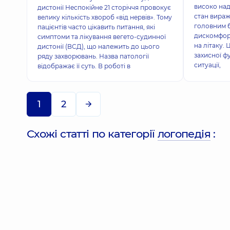
високо над
дистонії Неспокійне 21 сторіччя провокує
стан вираж
велику кількість хвороб «від нервів». Тому
головним 
пацієнтів часто цікавить питання, які
дискомфорт
симптоми та лікування вегето-судинної
на літаку.
дистонії (ВСД), що належить до цього
захисної ф
ряду захворювань. Назва патології
ситуації,
відображає її суть. В роботі в
1
2
Схожі статті по категорії
логопедія
: