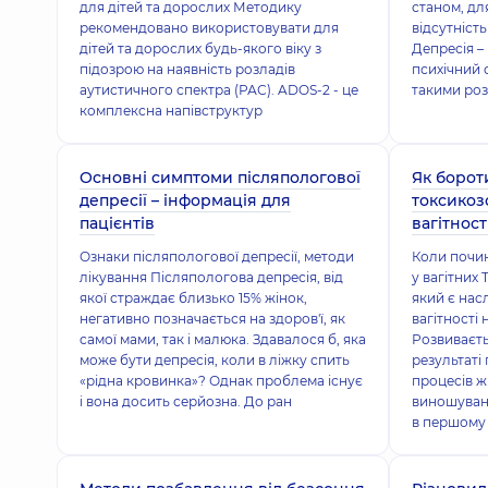
для дітей та дорослих Методику
станом, дл
рекомендовано використовувати для
відсутність
дітей та дорослих будь-якого віку з
Депресія –
підозрою на наявність розладів
психічний 
аутистичного спектра (РАС). ADOS-2 - це
такими роз
комплексна напівструктур
Основні симптоми післяпологової
Як борот
депресії – інформація для
токсикоз
пацієнтів
вагітност
Ознаки післяпологової депресії, методи
Коли почин
лікування Післяпологова депресія, від
у вагітних 
якої страждає близько 15% жінок,
який є нас
негативно позначається на здоров'ї, як
вагітності 
самої мами, так і малюка. Здавалося б, яка
Розвиваєть
може бути депресія, коли в ліжку спить
результаті
«рідна кровинка»? Однак проблема існує
процесів ж
і вона досить серйозна. До ран
виношуван
в першому