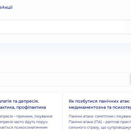
е
Акції
патія та депресія.
Як позбутися панічних атак:
тактика, профілактика
медикаментозна та психоте
депресія – причини, лікування
Панічні атаки: симптоми і лікуван
епресія часто йдуть поруч.
Панічні атаки (ПА) – раптові прис
ажається психосоматичним
сильного страху, що супроводжу