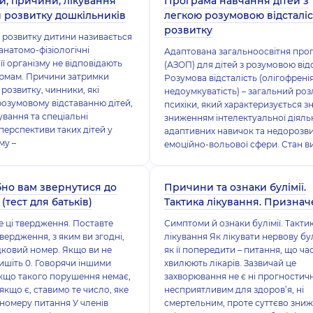
и, причини, лікування
Програма навчання дітей з
 розвитку дошкільників
легкою розумовою відсталі
розвитку
розвитку дитини називається
 анатомо-фізіологічні
Адаптована загальноосвітня про
її організму не відповідають
(АЗОП) для дітей з розумовою від
ормам. Причини затримки
Розумова відсталість (олігофренія
розвитку, чинники, які
недоумкуватість) – загальний роз
озумовому відставанню дітей,
психіки, який характеризується 
ування та спеціальні
зниженням інтелектуальної діяльн
перспективи таких дітей у
адаптивних навичок та недорозв
му –
емоційно-вольової сфери. Стан в
бно вам звернутися до
Причини та ознаки булімії.
(тест для батьків)
Тактика лікування. Призна
 ці твердження. Поставте
Симптоми й ознаки булімії. Такти
вердження, з яким ви згодні,
лікування Як лікувати нервову бу
ковий номер. Якщо ви не
як її попередити – питання, що ча
пишіть 0. Говорячи іншими
хвилюють лікарів. Зазвичай це
кщо такого порушення немає,
захворювання не є ні прогностич
якщо є, ставимо те число, яке
несприятливим для здоров’я, ні
 номеру питання У членів
смертельним, проте суттєво зни