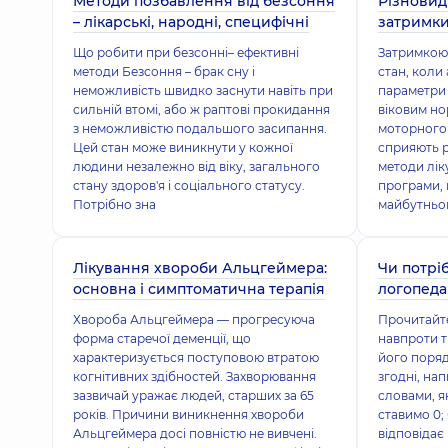
Методи позбавлення від безсоння
Різновид
– лікарські, народні, специфічні
затримки
Що робити при безсонні– ефективні
Затримкою 
методи Безсоння – брак сну і
стан, коли
неможливість швидко заснути навіть при
параметри 
сильній втомі, або ж раптові прокидання
віковим н
з неможливістю подальшого засипання.
моторного 
Цей стан може виникнути у кожної
сприяють р
людини незалежно від віку, загального
методи лік
стану здоров'я і соціального статусу.
програми, 
Потрібно зна
майбутньо
Лікування хвороби Альцгеймера:
Чи потрі
основна і симптоматична терапія
логопеда 
Хвороба Альцгеймера — прогресуюча
Прочитайте
форма старечої деменції, що
навпроти т
характеризується поступовою втратою
його поряд
когнітивних здібностей. Захворювання
згодні, на
зазвичай уражає людей, старших за 65
словами, я
років. Причини виникнення хвороби
ставимо 0; 
Альцгеймера досі повністю не вивчені.
відповідає