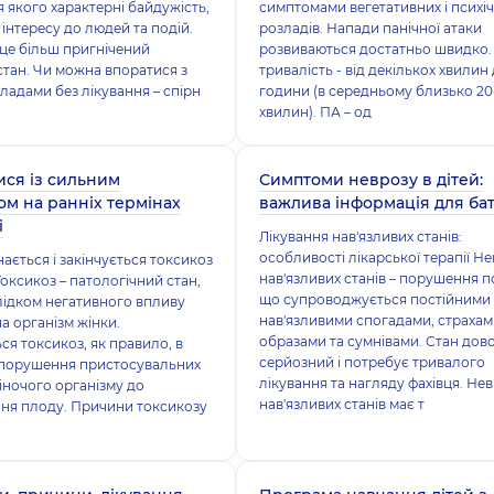
я якого характерні байдужість,
симптомами вегетативних і психі
 інтересу до людей та подій.
розладів. Напади панічної атаки
 це більш пригнічений
розвиваються достатньо швидко. 
стан. Чи можна впоратися з
тривалість - від декількох хвилин
ладами без лікування – спірн
години (в середньому близько 20
хвилин). ПА – од
ися із сильним
Симптоми неврозу в дітей:
ом на ранніх термінах
важлива інформація для бат
і
Лікування нав'язливих станів:
особливості лікарської терапії Н
ається і закінчується токсикоз
нав'язливих станів – порушення п
Токсикоз – патологічний стан,
що супроводжується постійними
лідком негативного впливу
нав'язливими спогадами, страхам
на організм жінки.
образами та сумнівами. Стан дово
ся токсикоз, як правило, в
серйозний і потребує тривалого
 порушення пристосувальних
лікування та нагляду фахівця. Не
іночого організму до
нав'язливих станів має т
ня плоду. Причини токсикозу