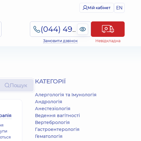
EN
Мій кабінет
(044) 495-2-888
Замовити дзвінок
Невідкладна
КАТЕГОРІЇ
Пошук
Алергологія та Імунологія
Андрологія
Анестезіологія
рапія
Ведення вагітності
Вертебрологія
ня
Гастроентерологія
тупи
Гематологія
ються