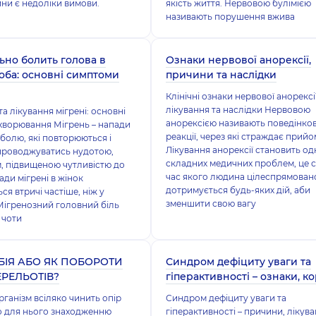
ни є недоліки вимови.
якість життя. Нервовою булімією
називають порушення вжива
ьно болить голова в
Ознаки нервової анорексії,
лоба: основні симптоми
причини та наслідки
Клінічні ознаки нервової анорексії
лікування та наслідки Нервовою
а лікування мігрені: основні
анорексією називають поведінков
хворювання Мігрень – напади
реакції, через які страждає прийом
болю, які повторюються і
Лікування анорексії становить одн
проводжуватись нудотою,
складних медичних проблем, це ст
, підвищеною чутливістю до
час якого людина цілеспрямован
ади мігрені в жінок
дотримується будь-яких дій, аби
ся втричі частіше, ніж у
зменшити свою вагу
 Мігренозний головний біль
 чоти
ІЯ АБО ЯК ПОБОРОТИ
Синдром дефіциту уваги та
ЕРЕЛЬОТІВ?
гіперактивності – ознаки, к
ганізм всіляко чинить опір
Синдром дефіциту уваги та
о для нього знаходженню
гіперактивності – причини, лікув