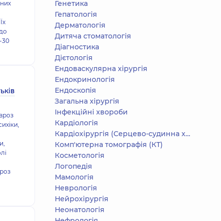
Генетика
чних
Гепатологія
Їх
Дерматологія
 до
Дитяча стоматологія
-30
Діагностика
Дієтологія
Ендоваскулярна хірургія
Ендокринологія
Ендоскопія
ьків
Загальна хірургія
Інфекційні хвороби
евроз
Кардіологія
сихіки,
Кардіохірургія (Серцево-судинна хірургія)
и,
Комп'ютерна томографія (КТ)
лі
Косметологія
Логопедія
вроз
Мамологія
Неврологія
Нейрохірургія
Неонатологія
Нефрологія