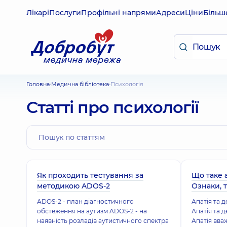
Лікарі
Послуги
Профільні напрями
Адреси
Ціни
Більш
Головна
Медична бібліотека
Психологія
Статті про психології
Як проходить тестування за
Що таке а
методикою ADOS-2
Ознаки, 
ADOS-2 - план діагностичного
Апатія та 
обстеження на аутизм ADOS-2 - на
Апатія та д
наявність розладів аутистичного спектра
Апатія вв