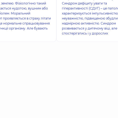
 землею. Фізіологічно такий
Синдром дефіциту уваги та
ається нудотою, вушним або
гіперактивності (СДУГ) – це патоло
болем. Моральний
характеризується імпульсивністю
 проявляється в страху літати
неуважністю, підвищеною збудлив
 Це нормальне спрацьовування
надмірною активністю. Синдром
ункції організму. Але бувають
розвивається у дитячому віці, ал
спостерігатись і у дорослих