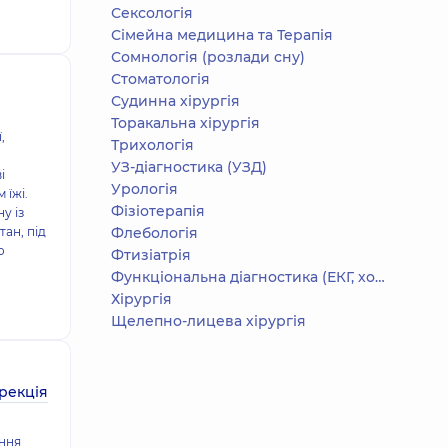
Сексологія
Сімейна медицина та Терапія
Сомнологія (розлади сну)
Стоматологія
Судинна хірургія
Торакальна хірургія
,
Трихологія
УЗ-діагностика (УЗД)
і
Урологія
 їжі.
Фізіотерапія
у із
ан, під
Флебологія
о
Фтизіатрія
Функціональна діагностика (ЕКГ, холтер, добове АТ)
Хірургія
Щелепно-лицева хірургія
орекція
ання