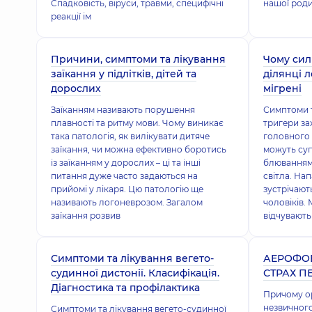
Спадковість, віруси, травми, специфічні
нашої роди
реакції ім
Причини, симптоми та лікування
Чому сил
заїкання у підлітків, дітей та
ділянці 
дорослих
мігрені
Заїканням називають порушення
Симптоми т
плавності та ритму мови. Чому виникає
тригери за
така патологія, як вилікувати дитяче
головного 
заїкання, чи можна ефективно боротись
можуть су
із заїканням у дорослих – ці та інші
блюванням
питання дуже часто задаються на
світла. Нап
прийомі у лікаря. Цю патологію ще
зустрічають
називають логоневрозом. Загалом
чоловіків.
заїкання розвив
відчувають
Симптоми та лікування вегето-
АЕРОФОБ
судинної дистонії. Класифікація.
СТРАХ П
Діагностика та профілактика
Причому ор
незвичног
Симптоми та лікування вегето-судинної