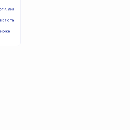
гія, яка
,
істю та
е може