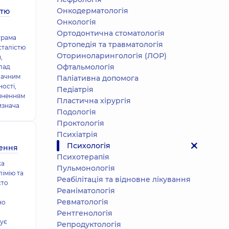
Онкодерматологія
стю
Онкологія
Ортодонтична стоматологія
грама
Ортопедія та травматологія
сталістю
Оториноларингологія (ЛОР)
,
Офтальмологія
лад
значним
Паліативна допомога
ості,
Педіатрія
иненням
Пластична хірургія
изнача
Подологiя
Проктологія
Психіатрія
Психологія
чення
Психотерапія
ка
Пульмонологія
лімію та
Реабілітація та відновне лікування
сто
Реаніматологія
Ревматологія
но
Рентгенологія
жує
Репродуктологія