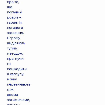
про те,
що
поганий
розріз –
гарантія
поганого
загоєння.
Гігрому
виділяють
тупим
методом,
прагнучи
не
пошкодити
її капсулу,
ніжку
перетинають
між
двома
затискачами,