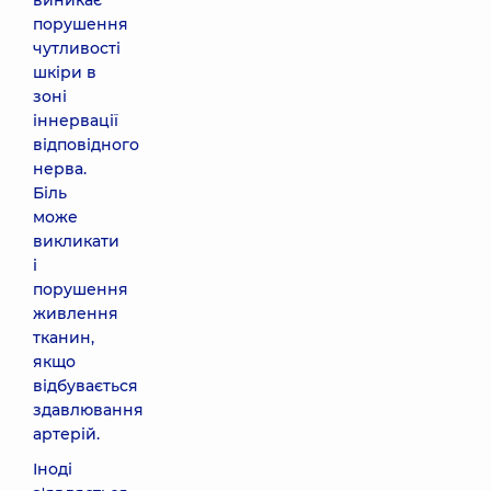
виникає
порушення
чутливості
шкіри в
зоні
іннервації
відповідного
нерва.
Біль
може
викликати
і
порушення
живлення
тканин,
якщо
відбувається
здавлювання
артерій.
Іноді