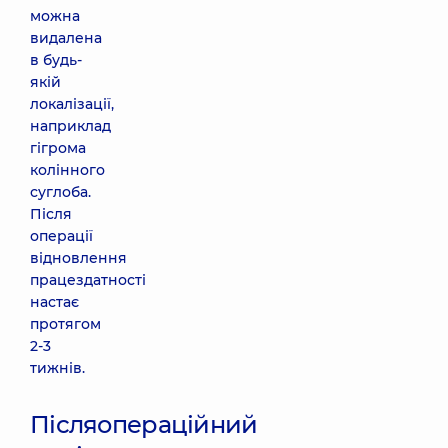
можна
видалена
в будь-
якій
локалізації,
наприклад
гігрома
колінного
суглоба.
Після
операції
відновлення
працездатності
настає
протягом
2-3
тижнів.
Післяопераційний