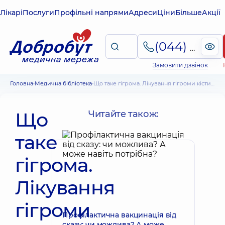
Лікарі
Послуги
Профільні напрями
Адреси
Ціни
Більше
Акції
(044) 495-2-888
Замовити дзвінок
Головна
Медична бібліотека
Що таке гігрома. Лікування гігроми кісти руки та інших локалізацій
Що
Читайте також:
таке
гігрома.
Лікування
гігроми
Профілактична вакцинація від
сказу: чи можлива? А може