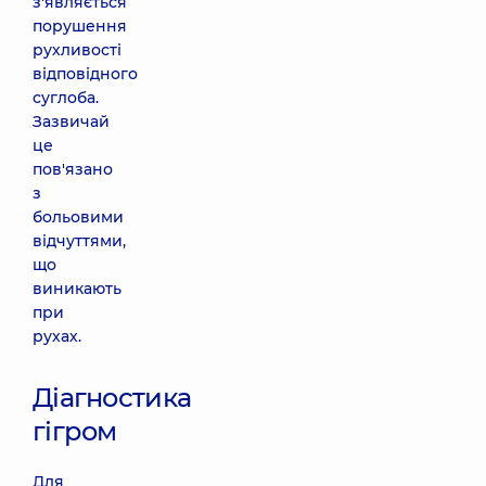
з'являється
порушення
рухливості
відповідного
суглоба.
Зазвичай
це
пов'язано
з
больовими
відчуттями,
що
виникають
при
рухах.
Діагностика
гігром
Для