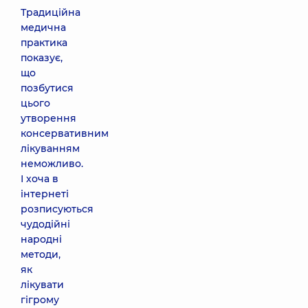
Традиційна
медична
практика
показує,
що
позбутися
цього
утворення
консервативним
лікуванням
неможливо.
І хоча в
інтернеті
розписуються
чудодійні
народні
методи,
як
лікувати
гігрому