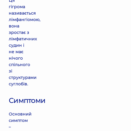
Ця
гігрома
називається
лімфангіомою,
вона
зростає з
лімфатичних
судин і
не має
нічого
спільного
зі
структурами
суглобів.
Симптоми
Основний
симптом
–