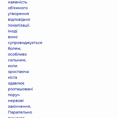
наявність
об'ємного
утворення
відповідної
локалізації.
Іноді
воно
супроводжується
болем,
особливо
сильним,
коли
зростаюча
кіста
здавлює
розташовані
поруч
нервові
закінчення.
Паралельно