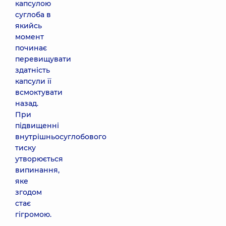
капсулою
суглоба в
якийсь
момент
починає
перевищувати
здатність
капсули її
всмоктувати
назад.
При
підвищенні
внутрішньосуглобового
тиску
утворюється
випинання,
яке
згодом
стає
гігромою.