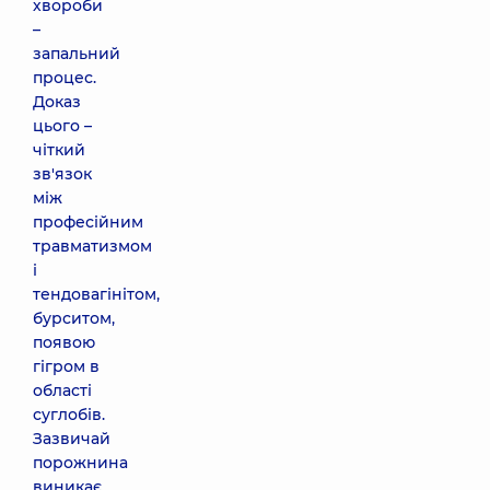
хвороби
–
запальний
процес.
Доказ
цього –
чіткий
зв'язок
між
професійним
травматизмом
і
тендовагінітом,
бурситом,
появою
гігром в
області
суглобів.
Зазвичай
порожнина
виникає