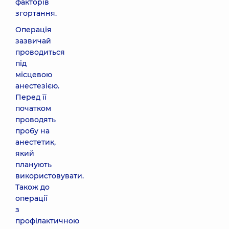
факторів
згортання.
Операція
зазвичай
проводиться
під
місцевою
анестезією.
Перед її
початком
проводять
пробу на
анестетик,
який
планують
використовувати.
Також до
операції
з
профілактичною