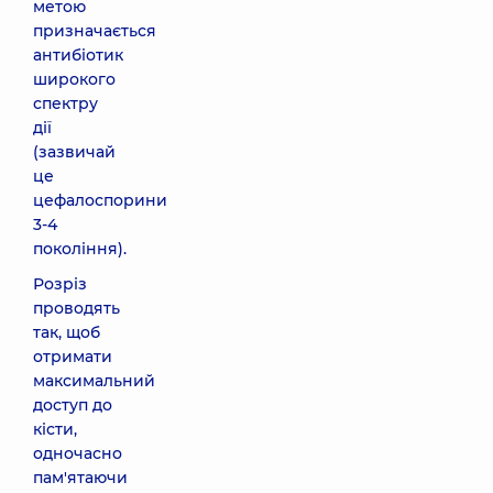
метою
призначається
антибіотик
широкого
спектру
дії
(зазвичай
це
цефалоспорини
3-4
покоління).
Розріз
проводять
так, щоб
отримати
максимальний
доступ до
кісти,
одночасно
пам'ятаючи