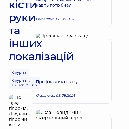
кісти
навіть потрібна?
руки
Оновлено: 08.08.2026
та
інших
локалізацій
Хірургія
Хірургічна
Профілактика сказу
травматологія
Оновлено: 08.08.2026