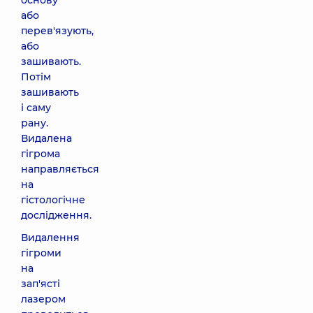
основу
або
перев'язують,
або
зашивають.
Потім
зашивають
і саму
рану.
Видалена
гігрома
направляється
на
гістологічне
дослідження.
Видалення
гігроми
на
зап'ясті
лазером