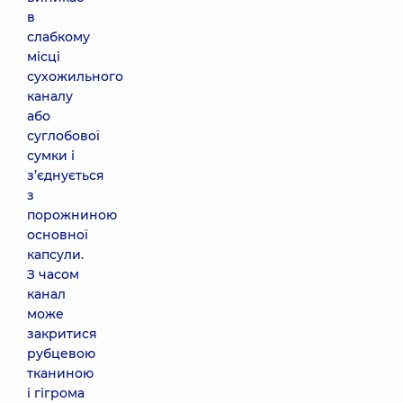
в
слабкому
місці
сухожильного
каналу
або
суглобової
сумки і
з’єднується
з
порожниною
основної
капсули.
З часом
канал
може
закритися
рубцевою
тканиною
і гігрома