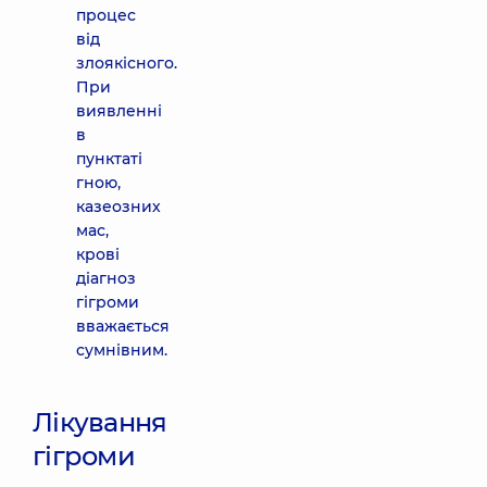
процес
від
злоякісного.
При
виявленні
в
пунктаті
гною,
казеозних
мас,
крові
діагноз
гігроми
вважається
сумнівним.
Лікування
гігроми