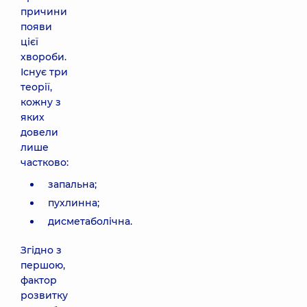
причини
появи
цієї
хвороби.
Існує три
теорії,
кожну з
яких
довели
лише
частково:
запальна;
пухлинна;
дисметаболічна.
Згідно з
першою,
фактор
розвитку