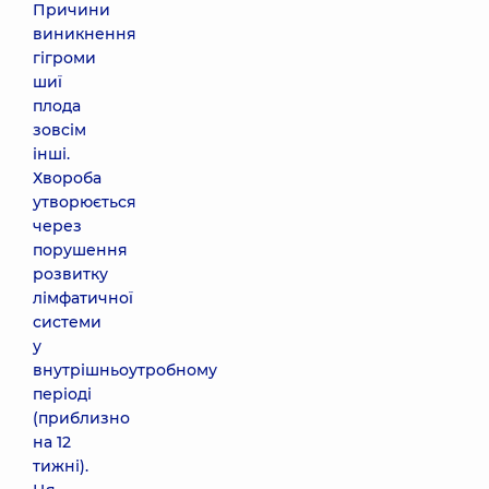
Причини
виникнення
гігроми
шиї
плода
зовсім
інші.
Хвороба
утворюється
через
порушення
розвитку
лімфатичної
системи
у
внутрішньоутробному
періоді
(приблизно
на 12
тижні).