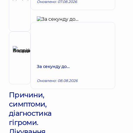
Оновлено: 07.08.2026
Олексій
Запис до лікаря
Петрович
Хірург;
Хірург
проктолог
Рецензент
Басацький
Андрій
Запис до лікаря
Володимирович
За секунду до…
Хірург
ендоваскулярний
Оновлено: 08.08.2026
Причини,
симптоми,
діагностика
гігроми.
Лікування