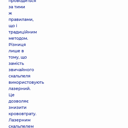
проводиться
за тими
ж
правилами,
що і
традиційним
методом.
Різниця
лише в
тому, що
замість
звичайного
скальпеля
використовують
лазерний.
Це
дозволяє
знизити
крововтрату.
Лазерним
скальпелем