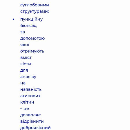
суглобовими
структурами;
пункційну
біопсію,
за
допомогою
якої
отримують
вміст
кісти
для
аналізу
на
наявність
атипових
клітин
– це
дозволяє
відрізнити
доброякісний