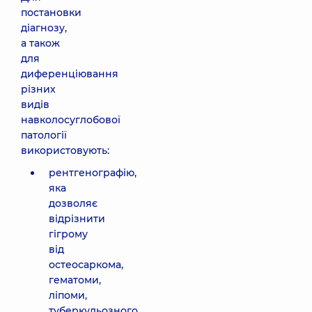
постановки
діагнозу,
а також
для
диференціювання
різних
видів
навколосуглобової
патології
використовують:
рентгенографію,
яка
дозволяє
відрізнити
гігрому
від
остеосаркома,
гематоми,
ліпоми,
туберкульозного