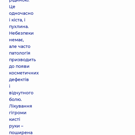
рідиною.
Це
одночасно
і кіста, і
пухлина.
Небезпеки
немає,
але часто
патологія
призводить
до появи
косметичних
дефектів
і
відчутного
болю.
Лікування
гігроми
кисті
руки –
поширена