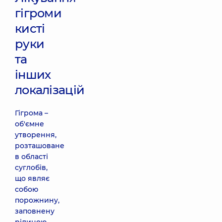
гігроми
кисті
руки
та
інших
локалізацій
Гігрома –
об'ємне
утворення,
розташоване
в області
суглобів,
що являє
собою
порожнину,
заповнену