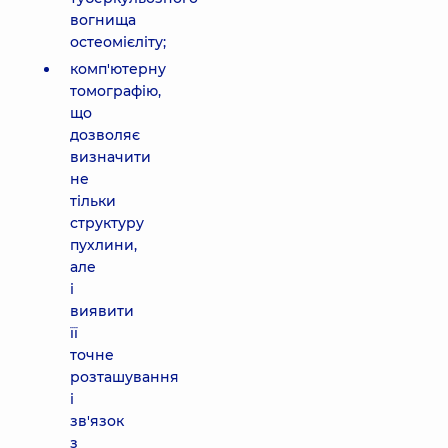
вогнища
остеомієліту;
комп'ютерну
томографію,
що
дозволяє
визначити
не
тільки
структуру
пухлини,
але
і
виявити
її
точне
розташування
і
зв'язок
з