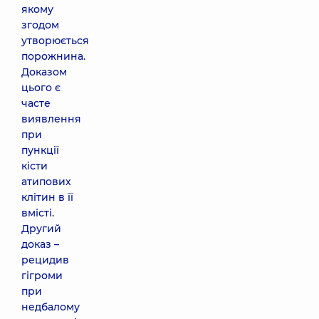
якому
згодом
утворюється
порожнина.
Доказом
цього є
часте
виявлення
при
пункції
кісти
атипових
клітин в її
вмісті.
Другий
доказ –
рецидив
гігроми
при
недбалому