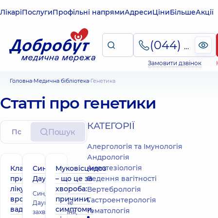
Лікарі
Послуги
Профільні напрями
Адреси
Ціни
Більше
Акції
(044) 495-2-888
Замовити дзвінок
Головна
Медична бібліотека
Генетика
Статті про генетики
КАТЕГОРІЇ
Пошук
Алергологія та Імунологія
Андрологія
Анестезіологія
Класифікація,
Синдром
Муковісцидоз
причини та
Дауна
– що це за
Ведення вагітності
лікування
хвороба:
Вертебрологія
Синдром
вроджених
причини,
Гастроентерологія
Дауна - це не
вад серця
симптоми,
Гематологія
захворювання,