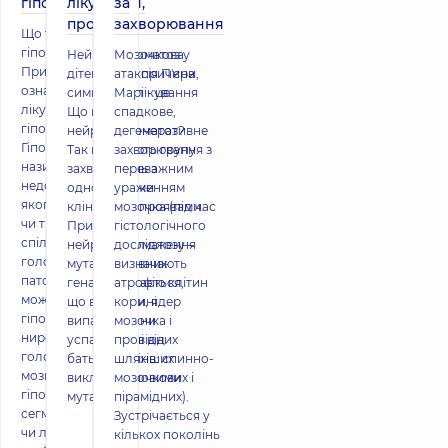
гіпоплазій
лікування,
за
прогноз
захворювання
Що таке
гіпоплазія?
Нейрофіброматоз у
Мозочкова
Причини,
дітей: типи, причини,
атаксія П'єра
ознаки,
симптоми, лікування
Марі - це
лікування
Що це –
спадкове,
гіпоплазії
нейрофіброматоз?
дегенеративне
Гіпоплазією
Так називають групу
захворювання з
називається
захворювань з
переважним
недорозвинення
однотипними
ураженням
якогось органу
клінічними проявами.
мозочка (під час
чи тканини. Це
Причина
гістологічного
спільна та
нейрофіброматозу –
дослідження
головна риса
мутації в певних
визначають
патології, це
генах. Вважається,
атрофію клітин
може бути
що в половині
кори, ядер
гіпоплазія
випадків вони
мозочка і
нирок,
успадковані від
провідних
головного
батьків, а в інших
шляхів: спинно-
мозку чи
викликані новими
мозочкових і
гіпоплазія
мутац
пірамідних).
сегмента правої
Зустрічається у
чи лівої
кількох поколінь