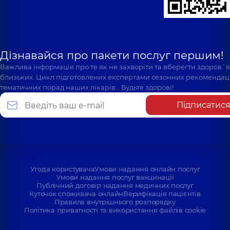
Дізнавайся про пакети послуг першим!
Важлива інформація про те як не захворіти та вберегти здоров`
близьких. Цикл підготовлених експертами сезонних рекомендаці
тематичних порад наших лікарів… Будьте здорові!
Підписатис
Угода користувача
Умови надання онлайн послуг
Умови надання послуг вакцинації
Публічний договір надання медичних послуг
Куточок споживача онлайн
Верифікація пацієнтів
Правила внутрішнього розпорядку
Політика приватності та використання файлів cookie