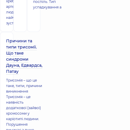
хребцевої
поспіль. Тип
артерії. У
успадкування а
людини
найчастіше
зустріч
Причини та
типи трисомії.
Що таке
синдроми
Дауна, Едвардса,
Патау
Трисомія – що це
таке, типи, причини
виникнення
Трисомія – це
наявність
додаткової (зайвої)
хромосоми у
каріотипі людини.
Порушення
виникає з дуже