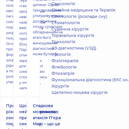
термін
Сексологія
дитини. Однак
нозологій, що
«гемофілія
Сімейна медицина та Терапія
при проведенні
маніфестуються
крові», але він
ультразвукового
Сомнологія (розлади сну)
легкою
невірний –
дослідження
схильністю до
назва хвороби
Стоматологія
плоду сучасним
поранення
вже містить у
Судинна хірургія
обладнанням на
шкірних
складі
Торакальна хірургія
етапі його
покривів.
проблему з
Трихологія
виношування
Основний
боку крові.
УЗ-діагностика (УЗД)
діагностика
прояв –
Перші
може бути і бі
Урологія
формування на
описання
шкірі міхурів з
Фізіотерапія
характерних
рідким вмістом,
для гемофілії
Флебологія
а після їхнього
симптомів, які
Фтизіатрія
розтину –
спостерігались
Функціональна діагностика (ЕКГ, холтер, добове АТ)
утворення ерозі
у хлопчиків,
Хірургія
належать
Щелепно-лицева хірургія
Причини,
Що це –
Спадкова
різновиди,
нейрофіброматоз:
мозочкова
ознаки,
причини,
атаксія П'єра
лікування
симптоми,
Марі – що це