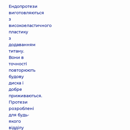
Ендопротези
виготовляються
з
високоеластичного
пластику
з
додаванням
титану.
Вони в
точності
повторюють
будову
диска і
добре
приживаються.
Протези
розроблені
для будь-
якого
відділу