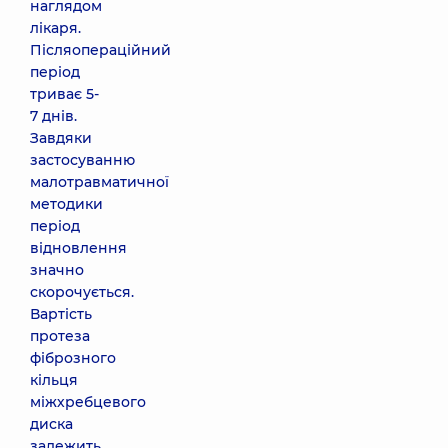
наглядом
лікаря.
Післяопераційний
період
триває 5-
7 днів.
Завдяки
застосуванню
малотравматичної
методики
період
відновлення
значно
скорочується.
Вартість
протеза
фіброзного
кільця
міжхребцевого
диска
залежить