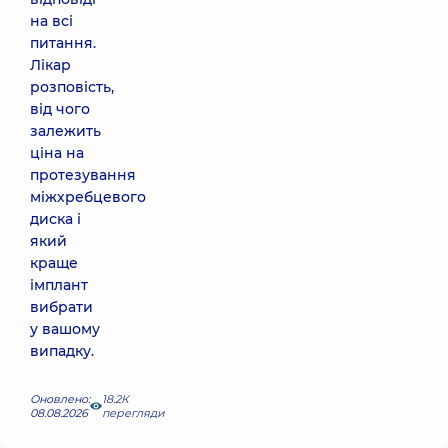
на всі
питання.
Лікар
розповість,
від чого
залежить
ціна на
протезування
міжхребцевого
диска і
який
краще
імплант
вибрати
у вашому
випадку.
Оновлено:
18.2К
08.08.2026
перегляди