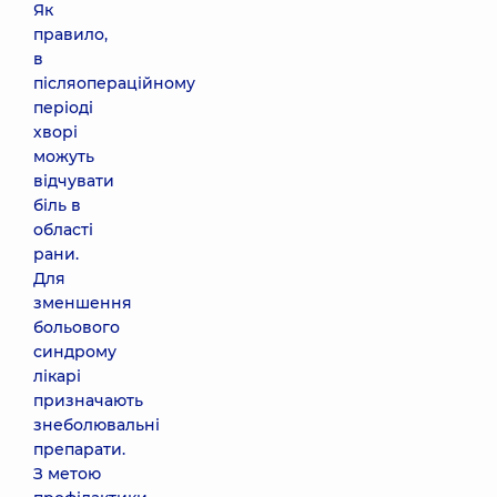
Як
правило,
в
післяопераційному
періоді
хворі
можуть
відчувати
біль в
області
рани.
Для
зменшення
больового
синдрому
лікарі
призначають
знеболювальні
препарати.
З метою