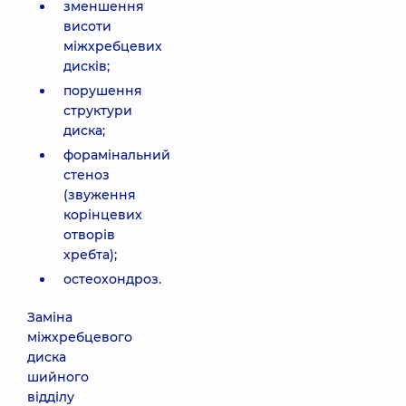
зменшення
висоти
міжхребцевих
дисків;
порушення
структури
диска;
форамінальний
стеноз
(звуження
корінцевих
отворів
хребта);
остеохондроз.
Заміна
міжхребцевого
диска
шийного
відділу