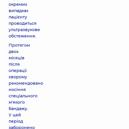
окремих
випадках
пацієнту
проводиться
ультразвукове
обстеження.
Протягом
двох
місяців
після
операції
хворому
рекомендовано
носіння
спеціального
м'якого
бандажу.
У цей
період
заборонено