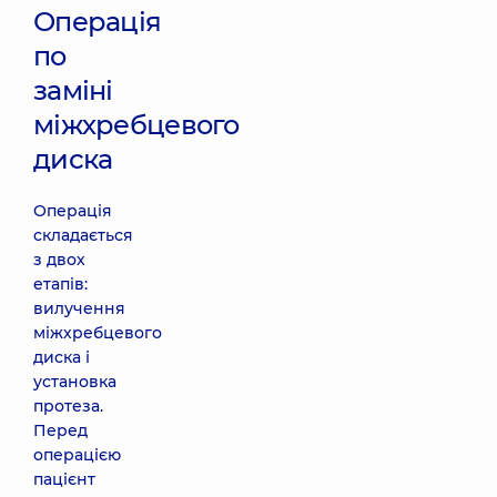
Операція
по
заміні
міжхребцевого
диска
Операція
складається
з двох
етапів:
вилучення
міжхребцевого
диска і
установка
протеза.
Перед
операцією
пацієнт