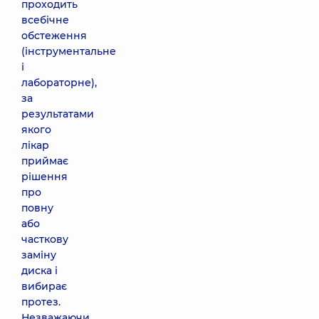
проходить
всебічне
обстеження
(інструментальне
і
лабораторне),
за
результатами
якого
лікар
приймає
рішення
про
повну
або
часткову
заміну
диска і
вибирає
протез.
Незважаючи