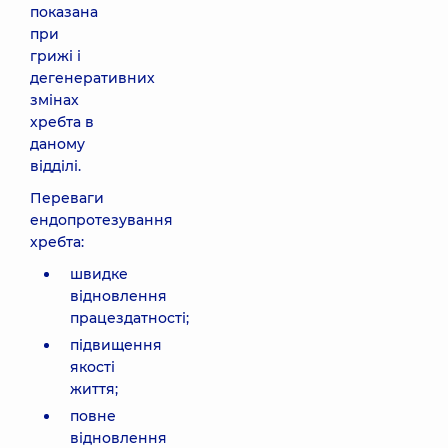
показана
при
грижі і
дегенеративних
змінах
хребта в
даному
відділі.
Переваги
ендопротезування
хребта:
швидке
відновлення
працездатності;
підвищення
якості
життя;
повне
відновлення