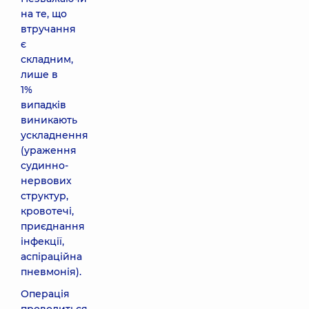
на те, що
втручання
є
складним,
лише в
1%
випадків
виникають
ускладнення
(ураження
судинно-
нервових
структур,
кровотечі,
приєднання
інфекції,
аспіраційна
пневмонія).
Операція