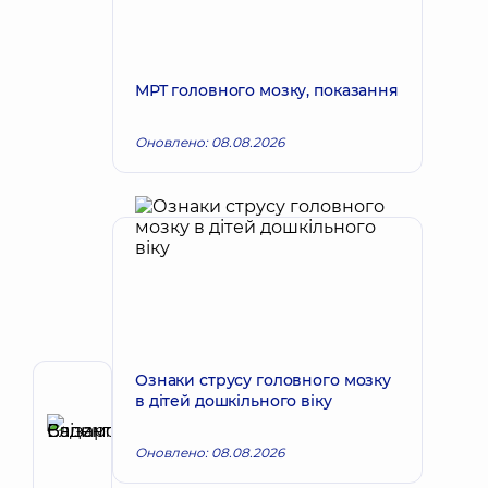
МРТ головного мозку, показання
Оновлено: 08.08.2026
Ознаки струсу головного мозку
Автор
в дітей дошкільного віку
Єлізаров
Вадим
Оновлено: 08.08.2026
Запис до лікаря
Валентинович