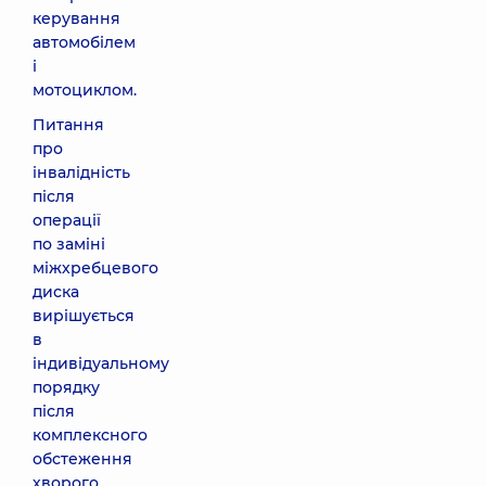
керування
автомобілем
і
мотоциклом.
Питання
про
інвалідність
після
операції
по заміні
міжхребцевого
диска
вирішується
в
індивідуальному
порядку
після
комплексного
обстеження
хворого.