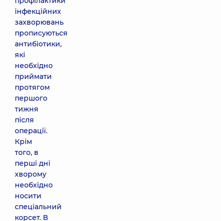
профілактики
інфекційних
захворювань
прописуються
антибіотики,
які
необхідно
приймати
протягом
першого
тижня
після
операції.
Крім
того, в
перші дні
хворому
необхідно
носити
спеціальний
корсет. В