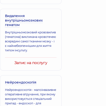
Видалення
внутрішньомозкових
гематом
Внутрішньомозковий крововилив
(гематома) викликана кровотечею
всередині самої тканини мозку - і
є найнебезпечнішим для життя
типом інсульту.
Запис на послугу
Нейроендоскопія
Нейроендоскопія - малоінвазивне
оперативне втручання, при якому
використовується спеціальний
прилад - ендоскоп - для