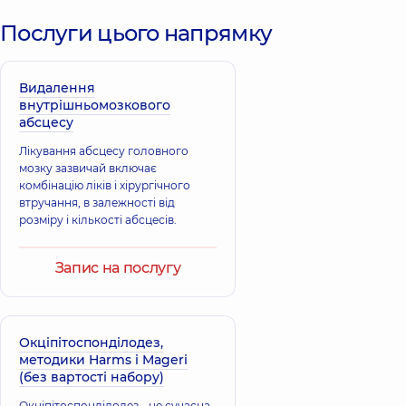
Послуги цього напрямку
Копчак Андрій
Володимирович
Хірург щелепно-
лицевий,
26 років
Видалення
досвіду
внутрішньомозкового
абсцесу
Лікування абсцесу головного
мозку зазвичай включає
комбінацію ліків і хірургічного
втручання, в залежності від
розміру і кількості абсцесів.
Запис на послугу
Окціпітоспонділодез,
методики Harms і Mageri
(без вартості набору)
Окціпітоспонділодез - це сучасна