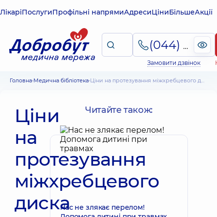
Лікарі
Послуги
Профільні напрями
Адреси
Ціни
Більше
Акції
(044) 495-2-888
Замовити дзвінок
Головна
Медична бібліотека
Ціни на протезування міжхребцевого диска – інформація для пацієнтів
Ціни
Читайте також:
на
протезування
міжхребцевого
диска
Нас не злякає перелом!
Допомога дитині при травмах