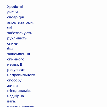
Хребетні
диски –
своєрідні
амортизатори,
які
забезпечують
рухливість
спини
без
защемлення
спинного
нерва. В
результаті
неправильного
способу
життя
(гіподинамія,
надмірна
вага,
нераціональне