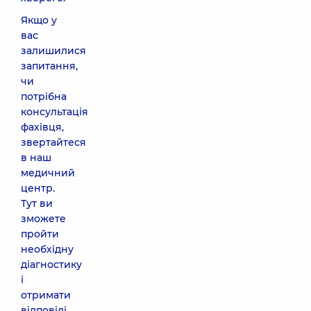
Якщо у
вас
залишилися
запитання,
чи
потрібна
консультація
фахівця,
звертайтеся
в наш
медичний
центр.
Тут ви
зможете
пройти
необхідну
діагностику
і
отримати
відповіді