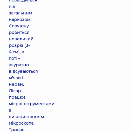
проводиться
під
загальним
наркозом.
Спочатку
робиться
невеликий
розріз (3-
4 см), а
потім
акуратно
відсуваються
м'язи і
нерви.
Лікар
працює
мікроінструментами
з
використанням
мікроскопа.
Триває