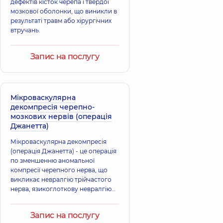
дефектів кісток черепа і твердої
мозкової оболонки, що виникли в
результаті травм або хірургічних
втручань.
Запис на послугу
Мікроваскулярна
декомпресія черепно-
мозкових нервів (операція
Джанетта)
Мікроваскулярна декомпресія
(операція Джанетта) - це операція
по зменшенню аномальної
компресії черепного нерва, що
викликає невралгію трійчастого
нерва, язикоглоткову невралгію
або геміфаціальний спазм.
Запис на послугу