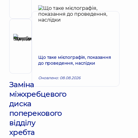
Хірург;
Хірург
проктолог
Рецензент
Щербина
Максим
Запис до лікаря
Володимирович
Що таке мієлографія, показання
Хірург;
до проведення, наслідки
Хірург
проктолог;
Хірург
Оновлено: 08.08.2026
судинний
Заміна
міжхребцевого
диска
поперекового
відділу
хребта