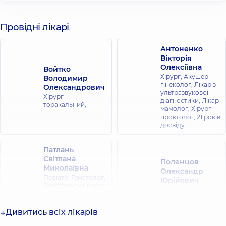
Провідні лікарі
Антоненко
Вікторія
Олексіївна
Войтко
Хірург; Акушер-
Володимир
гінеколог; Лікар з
Олександрович
ультразвукової
Хірург
діагностики; Лікар
торакальний,
мамолог; Хірург
проктолог,
21 років
досвіду
Патлань
Світлана
Поленцов
Миколаївна
Олександр
Педіатр; Гематолог;
Юрійович
Гематолог-онколог
Хірург;
дитячий; Лікар
Нейрохірург,
9
загальної практики
років досвіду
- сімейний лікар,
20
Дивитись всіх лікарів
років досвіду