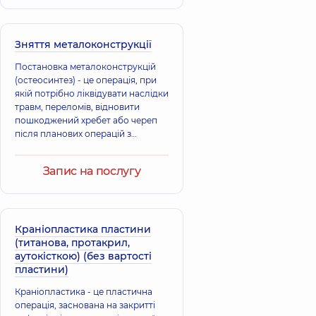
нестабільності.
Зняття металоконструкції
Постановка металоконструкцій
(остеосинтез) - це операція, при
якій потрібно ліквідувати наслідки
травм, переломів, відновити
пошкоджений хребет або череп
після планових операцій з
використання спеціальних
металоконструкцій
Запис на послугу
Краніопластика пластини
(титанова, протакрил,
аутокісткою) (без вартості
пластини)
Краніопластика - це пластична
операція, заснована на закритті