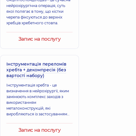
нейрохірургічна операція, суть
якої полягає в тому, що кістки
черепа фіксуються до верхніх
хребців хребетного стовпа.
Запис на послугу
Інструментація переломів
хребта + декомпресія (без
вартості набору)
Інструментація хребта - це
визначення в нейрохірургії, яким
замінюють комплекс заходів з
використанням
металоконструкцій, які
виробляються із застосуванням
сучасних технологій,
спрямований на стабілізацію
Запис на послугу
хребетного стовпа при його