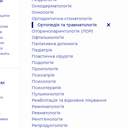
ми
Онкодерматологія
Онкологія
инципи
Ортодонтична стоматологія
Ортопедія та травматологія
еломи
Оториноларингологія (ЛОР)
це
Офтальмологія
ьш
шою
Паліативна допомога
ка
Педіатрія
ежить
Пластична хірургія
Подологiя
Проктологія
Психіатрія
Психологія
ах
Психотерапія
Пульмонологія
ом
Реабілітація та відновне лікування
Реаніматологія
Ревматологія
м
Рентгенологія
Вивих
Репродуктологія