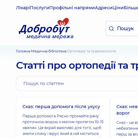
Лікарі
Послуги
Профільні напрями
Адреси
Ціни
Більш
Головна
Медична бібліотека
Ортопедія та травматологія
Статті про ортопедії та 
Сказ: перша допомога після укусу
Сказ: не
ворог
Перша допомога Рясно промийте рану
проточною водою з милом протягом 10-15
Сказ – це 
хвилин. Це вкрай важливо для того, щоб
небезпечне
змити слину і вірус який в ній міститься.
перш за вс