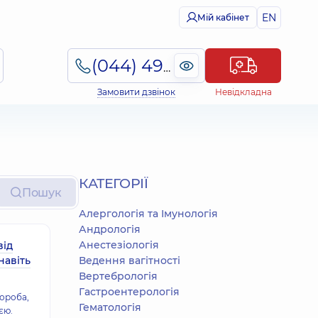
EN
Мій кабінет
(044) 495-2-888
Замовити дзвінок
Невідкладна
КАТЕГОРІЇ
Пошук
Алергологія та Імунологія
Андрологія
Анестезіологія
від
навіть
Ведення вагітності
Вертебрологія
Гастроентерологія
вороба,
Гематологія
єю.