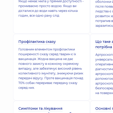
Якщо немає мила у прямий доступності -
оболонки 
промиваємо просто водою. Якщо ви
після появ
дісталися до води навіть через кілька
людства є 
годин, все одно рану слід
розвиток х
потрапив в
заразитись
Профілактика сказу
Що таке 
потрібна
Головним елементом профілактики
поширеності сказу серед тварин є їх
Артроскопі
вакцинація. Жодна вакцина не дає
універсаль
повного захисту в кожному окремому
оперативне
випадку, але забезпечує високий рівень
діагностич
колективного імунітету, знижуючи ризик
артроскопі
передачі вірусу. Проте вакцинація понад
допомогою
70% собак перериває передачу сказу
артроскопа
серед них.
безпосеред
на поверхн
Симптоми та лікування
Основні 