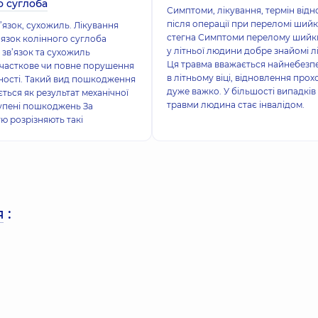
о суглоба
Симптоми, лікування, термін від
після операції при переломі ший
’язок, сухожиль. Лікування
стегна Симптоми перелому шийк
’язок колінного суглоба
у літньої людини добре знайомі л
зв’язок та сухожиль
Ця травма вважається найнебез
часткове чи повне порушення
в літньому віці, відновлення прох
існості. Такий вид пошкодження
дуже важко. У більшості випадків
ється як результат механічної
травми людина стає інвалідом.
упені пошкоджень За
ю розрізняють такі
я
: