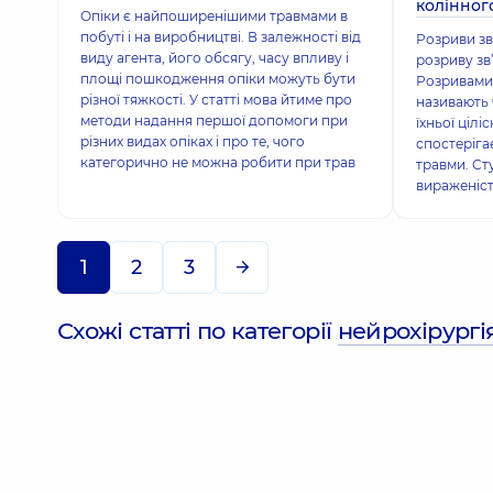
колінног
Опіки є найпоширенішими травмами в
побуті і на виробництві. В залежності від
Розриви зв
виду агента, його обсягу, часу впливу і
розриву зв
площі пошкодження опіки можуть бути
Розривами 
різної тяжкості. У статті мова йтиме про
називають 
методи надання першої допомоги при
їхньої ціл
різних видах опіках і про те, чого
спостеріга
категорично не можна робити при трав
травми. Ст
вираженіст
1
2
3
Схожі статті по категорії
нейрохірургі