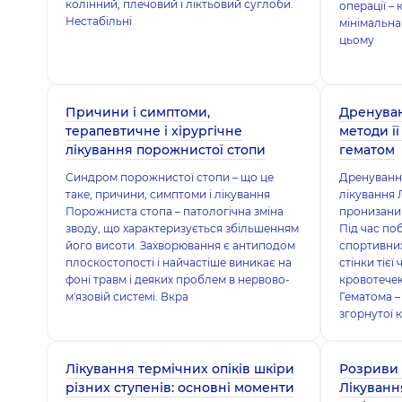
колінний, плечовий і ліктьовий суглоби.
операції – 
Нестабільні
мінімальна
цьому
Причини і симптоми,
Дренуван
терапевтичне і хірургічне
методи її
лікування порожнистої стопи
гематом
Синдром порожнистої стопи – що це
Дренування
таке, причини, симптоми і лікування
лікування 
Порожниста стопа – патологічна зміна
пронизани
зводу, що характеризується збільшенням
Під час по
його висоти. Захворювання є антиподом
спортивних
плоскостопості і найчастіше виникає на
стінки тієї
фоні травм і деяких проблем в нервово-
кровотечею
м'язовій системі. Вкра
Гематома –
згорнутої к
Лікування термічних опіків шкіри
Розриви 
різних ступенів: основні моменти
Лікуванн