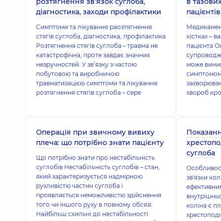
розтягнення зв’язок суглоба,
в тазових
діагностика, заходи профілактики
пацієнтів
Симптоми та лікування раозтягнення
Медикамен
стягів суглоба, діагностика, профілактика
кістках – 
Розтягнення стягів суглоба – травма не
пацієнта Ос
катастрофічна, проте завдає значних
супроводжу
незручностей. У зв’язку з частою
може виник
побутовою та виробничою
симптомом я
травматизацією симптоми та лікування
захворюван
розтягнення стягів суглоба – сере
хвороб кро
Операція при звичному вивиху
Показанн
плеча: що потрібно знати пацієнту
хрестопо
суглоба
Що потрібно знати про нестабільність
суглобів Нестабільність суглобів – стан,
Особливост
який характеризується надмірною
зв'язки ко
рухливістю частин суглоба і
ефективни
проявляється неможливістю здійснення
внутрішнь
того чи іншого руху в повному обсязі.
коліна є п
Найбільш схильні до нестабільності
хрестоподі