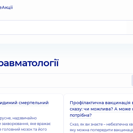
е
Акції
травматології
видимий смертельний
Профілактична вакцинація 
сказу: чи можлива? А може 
потрібна?
вірусне, надзвичайно
 захворювання, яке вражає
Сказ, як ви знаєте – небезпечна х
е головний мозок та його
яку можна попередити вакцинаці