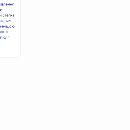
новлення
ки
и стегна
ікарям.
печнішою
одить
 після