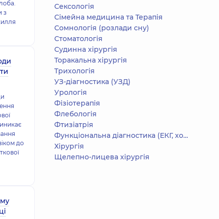
лоба.
Сексологія
 з
Сімейна медицина та Терапія
жилля
Сомнологія (розлади сну)
Стоматологія
Судинна хірургія
Торакальна хірургія
оди
Трихологія
ати
УЗ-діагностика (УЗД)
Урологія
ди
Фізіотерапія
рення
Флебологія
ової
Фтизіатрія
виникає
вання
Функціональна діагностика (ЕКГ, холтер, добове АТ)
віком до
Хірургія
ткової
Щелепно-лицева хірургія
ому
ці