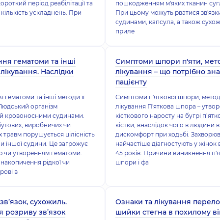
короткий період реабілітації та
пошкодженням м'яких тканин суг
 кількість ускладнень. При
При цьому можуть рватися зв'язки
судинами, капсула, а також сухо
приле
ня гематоми та інші
Симптоми шпори п'яти, мет
 лікування. Наслідки
лікування – що потрібно зн
пацієнту
 гематоми та інші методи її
Симптоми п'яткової шпори, мето
Людський організм
лікування П'яткова шпора – утво
й кровоносними судинами.
кісткового наросту на бугрі п’ятк
бутових, виробничих чи
кістки, внаслідок чого в людини 
 травм порушується цілісність
дискомфорт при ходьбі. Захворю
 чи іншої судини. Це загрожує
найчастіше діагностують у жінок 
 чи утворенням гематоми.
45 років. Причини виникнення п'я
 накопичення рідкої чи
шпори і фа
рові в
зв’язок, сухожиль.
Ознаки та лікування перел
я розриву зв’язок
шийки стегна в похилому ві