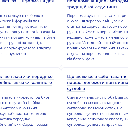
 кістках – інформація для
переломів кінцівок метода
традиційної медицини
тозне лікування болю в
Переломи рук і ніг – загальні пр
важлива інформація для
лікування переломів кінцівок У
алгія – біль у кістках, який
статистиці серйозних травм пер
є основну патологію. Осалгія
рук і ніг займають перше місце. І 
нути в будь-якому віці та бути
недивно, адже ці частини найбіл
к вірусної патології, так і
рухливі. У зимовий час найчасті
ь опорно-рухового апарату,
причиною травм є падіння. Такти
ві та пухлиноп
лікування переломів кінцівок зал
від безлічі факт
я до пластики передньої
Що включає в себе надання
дібної зв'язки колінного
першої допомоги при вивих
суглобів
і пластики хрестоподібної
Симптоми вивиху суглоба Вивих
лінного суглоба Найбільш
суглоба називається зміщення
м методом лікування
суглобової поверхні кісток, що
осуглобових пошкоджень
супроводжується пошкодження
ластика передньої
капсульно-зв'язкового апарату. 
бної зв'язки. Серед переваг
супроводжується, як правило,