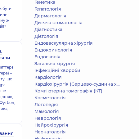
Генетика
ь бути
Гепатологія
винні
Дерматологія
ому ж
Дитяча стоматологія
ія?
Діагностика
Дієтологія
Ендоваскулярна хірургія
Ендокринологія
,
Ендоскопія
рояви
Загальна хірургія
ляттера
Інфекційні хвороби
ера) –
Кардіологія
ту, що
Кардіохірургія (Серцево-судинна хірургія)
дра
Комп'ютерна томографія (КТ)
іше
літків,
Косметологія
 Футбол,
Логопедія
тика,
Мамологія
Неврологія
Нейрохірургія
Неонатологія
ування
Нефрологія