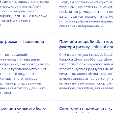
й завжди завершується смертю
Люди, які постійно контактують із
и перших симптомів. Але у
тваринами, що потенційно можут
способи не допустити
носіями сказу, можуть і навіть по
вороби, навіть якщо вірус вже
вакцинуватися профілактично. К
 організм. Як можна
потрібна профілактична вакцинац
?
спеціалісти ветеринарної м
артроскопія і коли вона
Причини хвороби Шляттера
фактори ризику, клінічні п
я - це передовий
Симптоми і лікування хвороби Ш
ний метод і мініінвазивне
Хвороба Шляттера (Осгуда-Шлятт
 втручання, яке проводиться з
патологія опорно-рухового апара
ною і лікувальною метою. Суть
характеризується руйнуванням я
ї полягає в тому, що за
великогомілкової кістки. Найчаст
 спеціального приладу -
захворювання діагностується у під
, лікар-ортопед проникає
які активно займаються спортом.
ньо в сам суглоб. Для цього
волейбол, баскетбол, важка атле
і шкіри
причини сильного болю
Симптоми та принципи лік