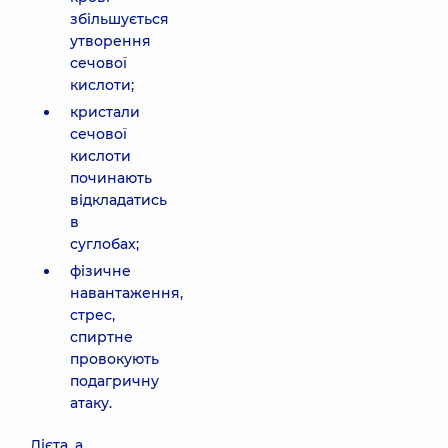
збільшується
утворення
сечової
кислоти;
кристали
сечової
кислоти
починають
відкладатись
в
суглобах;
фізичне
навантаження,
стрес,
спиртне
провокують
подагричну
атаку.
Дієта, а