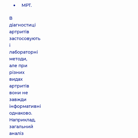
МРТ.
В
діагностиці
артритів
застосовують
і
лабораторні
методи,
але при
різних
видах
артритів
вони не
завжди
інформативні
однаково.
Наприклад,
загальний
аналіз