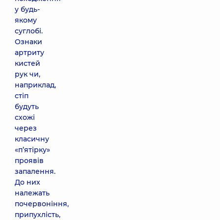
у будь-
якому
суглобі.
Ознаки
артриту
кистей
рук чи,
наприклад,
стіп
будуть
схожі
через
класичну
«п’ятірку»
проявів
запалення.
До них
належать
почервоніння,
припухлість,