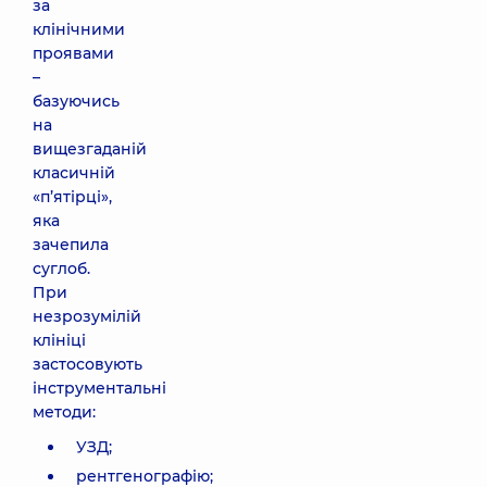
за
клінічними
проявами
–
базуючись
на
вищезгаданій
класичній
«п’ятірці»,
яка
зачепила
суглоб.
При
незрозумілій
клініці
застосовують
інструментальні
методи:
УЗД;
рентгенографію;