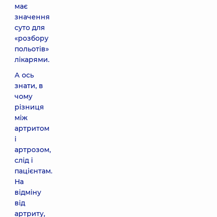
має
значення
суто для
«розбору
польотів»
лікарями.
А ось
знати, в
чому
різниця
між
артритом
і
артрозом,
слід і
пацієнтам.
На
відміну
від
артриту,