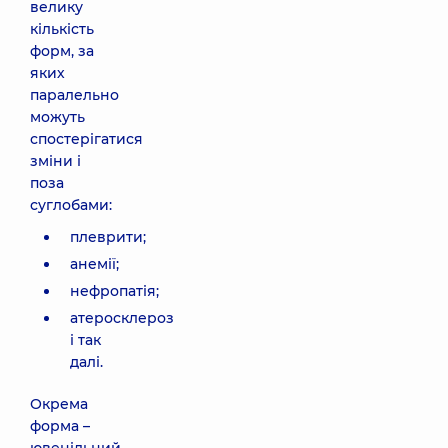
велику
кількість
форм, за
яких
паралельно
можуть
спостерігатися
зміни і
поза
суглобами:
плеврити;
анемії;
нефропатія;
атеросклероз
і так
далі.
Окрема
форма –