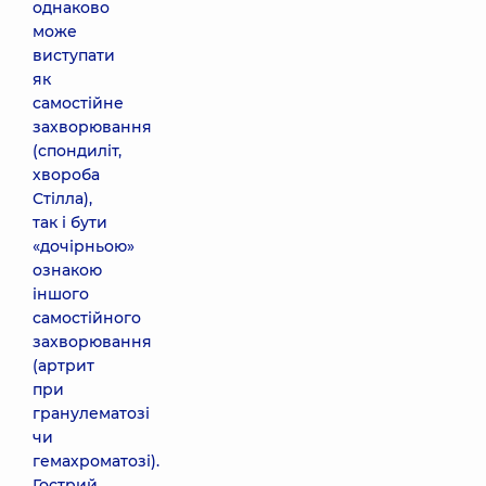
однаково
може
виступати
як
самостійне
захворювання
(спондиліт,
хвороба
Стілла),
так і бути
«дочірньою»
ознакою
іншого
самостійного
захворювання
(артрит
при
гранулематозі
чи
гемахроматозі).
Гострий