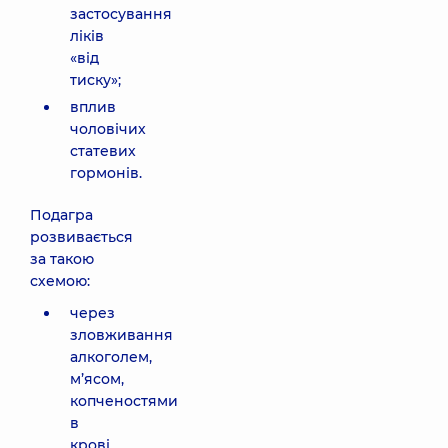
застосування
ліків
«від
тиску»;
вплив
чоловічих
статевих
гормонів.
Подагра
розвивається
за такою
схемою:
через
зловживання
алкоголем,
м’ясом,
копченостями
в
крові