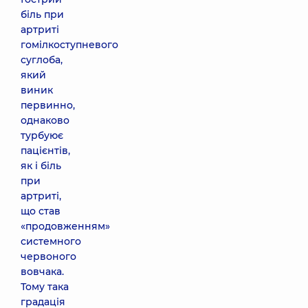
біль при
артриті
гомілкоступневого
суглоба,
який
виник
первинно,
однаково
турбуює
пацієнтів,
як і біль
при
артриті,
що став
«продовженням»
системного
червоного
вовчака.
Тому така
градація