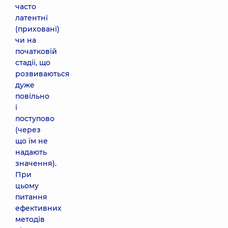
часто
латентні
(приховані)
чи на
початковій
стадії, що
розвиваються
дуже
повільно
і
поступово
(через
що їм не
надають
значення).
При
цьому
питання
ефективних
методів