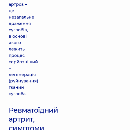
артроз –
це
незапальне
враження
суглобів,
в основі
якого
лежить
процес
серйозніший
–
дегенерація
(руйнування)
тканин
суглоба.
Ревматоїдний
артрит,
симптоми