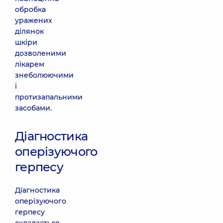
обробка
уражених
ділянок
шкіри
дозволеними
лікарем
знеболюючими
і
протизапальними
засобами.
Діагностика
оперізуючого
герпесу
Діагностика
оперізуючого
герпесу