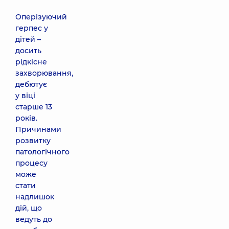
Оперізуючий
герпес у
дітей –
досить
рідкісне
захворювання,
дебютує
у віці
старше 13
років.
Причинами
розвитку
патологічного
процесу
може
стати
надлишок
дій, що
ведуть до