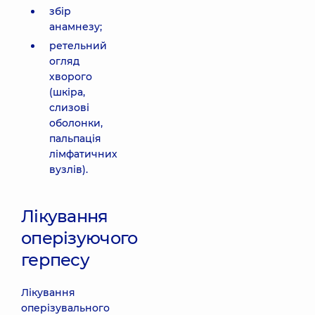
збір
анамнезу;
ретельний
огляд
хворого
(шкіра,
слизові
оболонки,
пальпація
лімфатичних
вузлів).
Лікування
оперізуючого
герпесу
Лікування
оперізувального