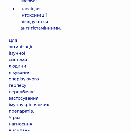
засоби;
наслідки
інтоксикації
ліквідуються
антигістамінними.
Для
активізації
імунної
системи
людини
лікування
оперізуючого
герпесу
передбачає
застосування
імуноукріпляючих
препаратів.
У разі
нагноєння
висипань,