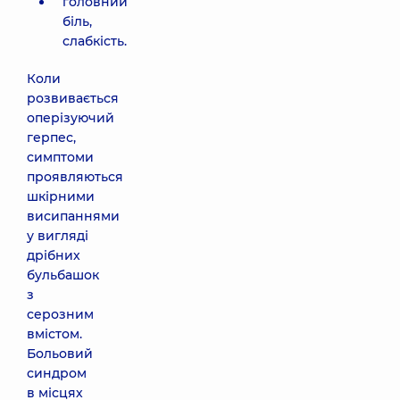
головний
біль,
слабкість.
Коли
розвивається
оперізуючий
герпес,
симптоми
проявляються
шкірними
висипаннями
у вигляді
дрібних
бульбашок
з
серозним
вмістом.
Больовий
синдром
в місцях