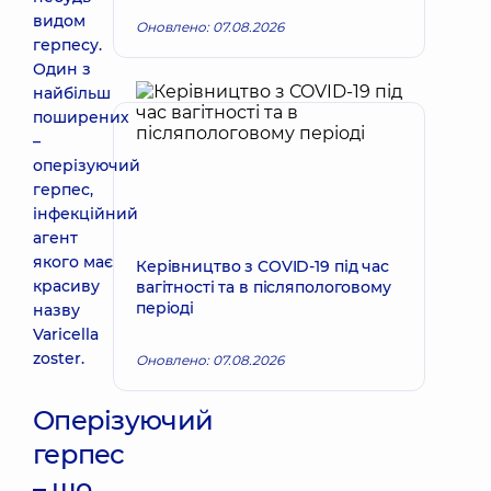
видом
Оновлено: 07.08.2026
герпесу.
Один з
найбільш
поширених
–
оперізуючий
герпес,
інфекційний
агент
якого має
Керівництво з COVID-19 під час
красиву
вагітності та в післяпологовому
періоді
назву
Varicella
zoster.
Оновлено: 07.08.2026
Оперізуючий
герпес
– що