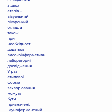
складається
з двох
етапів –
візуальний
лікарський
огляд, а
також
при
необхідності
додаткові
високоінформативні
лабораторні
дослідження.
У разі
атипової
форми
захворювання
можуть
бути
призначені:
імуноферментний