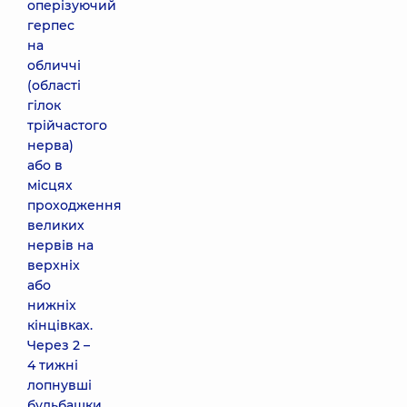
оперізуючий
герпес
на
обличчі
(області
гілок
трійчастого
нерва)
або в
місцях
проходження
великих
нервів на
верхніх
або
нижніх
кінцівках.
Через 2 –
4 тижні
лопнувші
бульбашки