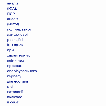
аналіз
(ІФА),
ПЛР-
аналіз
(метод
полімеразної
ланцюгової
реакції) і
ін. Однак
при
характерних
клінічних
проявах
оперізувального
герпесу
діагностика
цієї
патології
включає
в себе: