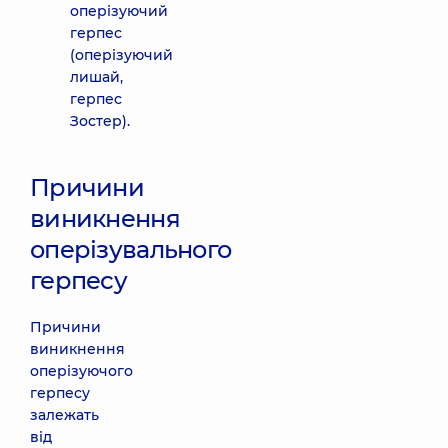
оперізуючий
герпес
(оперізуючий
лишай,
герпес
Зостер).
Причини
виникнення
оперізувального
герпесу
Причини
виникнення
оперізуючого
герпесу
залежать
від