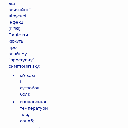
від
звичайної
вірусної
інфекції
(ГРВІ).
Пацієнти
кажуть
про
знайому
“простудну”
симптоматику:
м’язові
і
суглобові
болі;
підвищення
температури
тіла,
озноб;