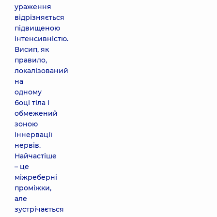
ураження
відрізняється
підвищеною
інтенсивністю.
Висип, як
правило,
локалізований
на
одному
боці тіла і
обмежений
зоною
іннервації
нервів.
Найчастіше
– це
міжреберні
проміжки,
але
зустрічається