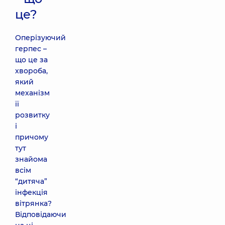
це?
Оперізуючий
герпес –
що це за
хвороба,
який
механізм
її
розвитку
і
причому
тут
знайома
всім
“дитяча”
інфекція
вітрянка?
Відповідаючи