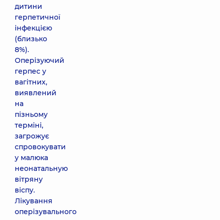
дитини
герпетичної
інфекцією
(близько
8%).
Оперізуючий
герпес у
вагітних,
виявлений
на
пізньому
терміні,
загрожує
спровокувати
у малюка
неонатальную
вітряну
віспу.
Лікування
оперізувального