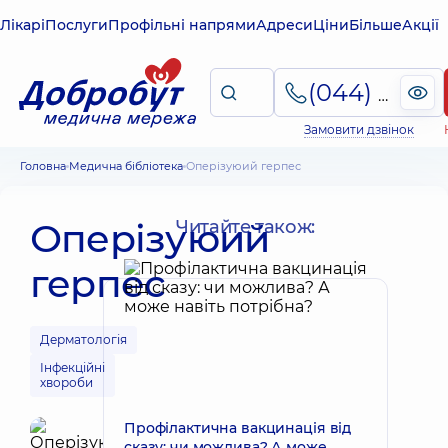
Лікарі
Послуги
Профільні напрями
Адреси
Ціни
Більше
Акції
(044) 495-2-888
Замовити дзвінок
Головна
Медична бібліотека
Оперізуюий герпес
Оперізуюий
Читайте також:
герпес
Дерматологія
Інфекційні
хвороби
Профілактична вакцинація від
сказу: чи можлива? А може