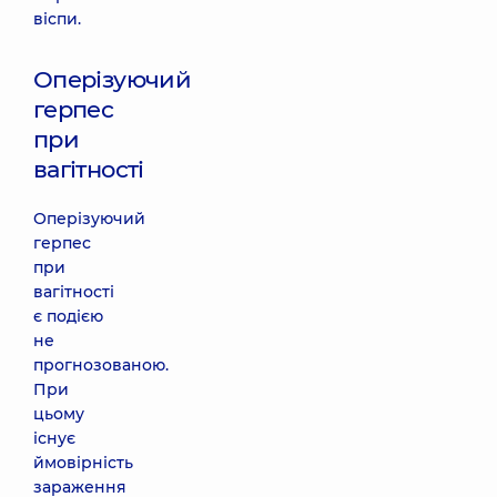
віспи.
Оперізуючий
герпес
при
вагітності
Оперізуючий
герпес
при
вагітності
є подією
не
прогнозованою.
При
цьому
існує
ймовірність
зараження