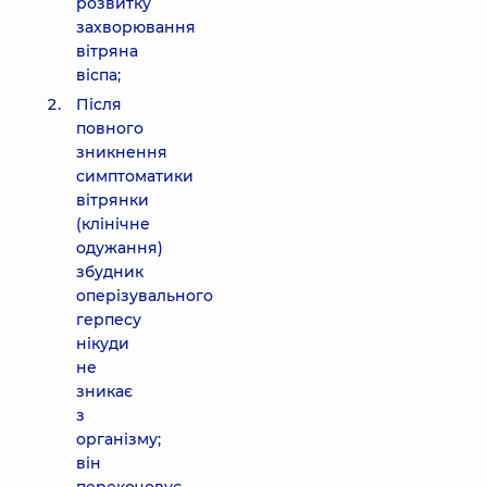
розвитку
захворювання
вітряна
віспа;
Після
повного
зникнення
симптоматики
вітрянки
(клінічне
одужання)
збудник
оперізувального
герпесу
нікуди
не
зникає
з
організму;
він