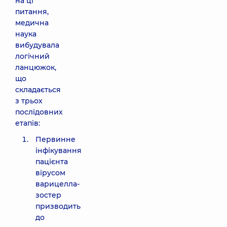
на ці
питання,
медична
наука
вибудувала
логічний
ланцюжок,
що
складається
з трьох
послідовних
етапів:
Первинне
інфікування
пацієнта
вірусом
варицелла-
зостер
призводить
до