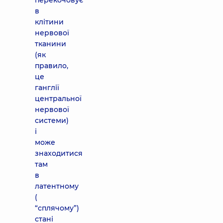
перекочовує
в
клітини
нервової
тканини
(як
правило,
це
ганглії
центральної
нервової
системи)
і
може
знаходитися
там
в
латентному
(
“сплячому”)
стані