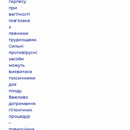
герпесу
при
вагітності
пов’язане
з
певними
труднощами.
Сильні
противірусні
засоби
можуть
виявитися
токсичними
для
плоду.
Важливо
дотримання
гігієнічних
процедур
–
повноцінна