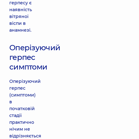
герпесу є
наявність
вітряної
віспи в
анамнезі.
Оперізуючий
герпес
симптоми
Оперізуючий
герпес
(симптоми)
в
початковій
стадії
практично
нічим не
відрізняється