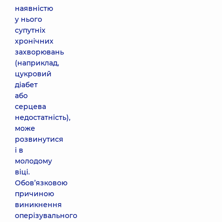
наявністю
у нього
супутніх
хронічних
захворювань
(наприклад,
цукровий
діабет
або
серцева
недостатність),
може
розвинутися
і в
молодому
віці.
Обов’язковою
причиною
виникнення
оперізувального