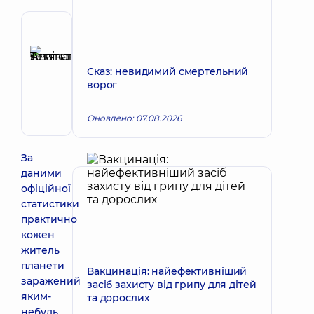
Рецензент
Селіванова
Тетяна
Сказ: невидимий смертельний
Запис до лікаря
Анатоліївна
ворог
Дерматовенеролог;
Дерматовенеролог
Оновлено: 07.08.2026
дитячий;
Онкодерматологія
За
даними
офіційної
статистики
практично
кожен
житель
планети
Вакцинація: найефективніший
заражений
засіб захисту від грипу для дітей
яким-
та дорослих
небудь