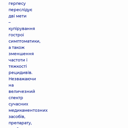
герпесу
переслідує
дві мети
–
купірування
гострої
симптоматики,
а також
зменшення
частоти і
тяжкості
рецидивів.
Незважаючи
на
величезний
спектр
сучасних
медикаментозних
засобів,
препарату,