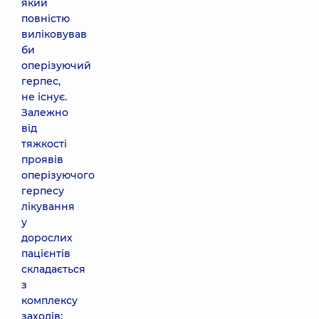
який
повністю
виліковував
би
оперізуючий
герпес,
не існує.
Залежно
від
тяжкості
проявів
оперізуючого
герпесу
лікування
у
дорослих
пацієнтів
складається
з
комплексу
заходів: