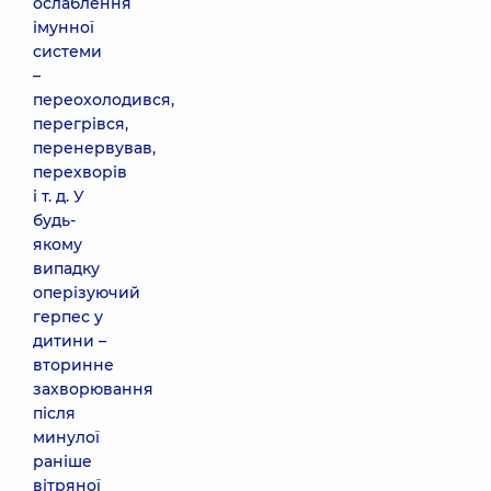
ослаблення
імунної
системи
–
переохолодився,
перегрівся,
перенервував,
перехворів
і т. д. У
будь-
якому
випадку
оперізуючий
герпес у
дитини –
вторинне
захворювання
після
минулої
раніше
вітряної