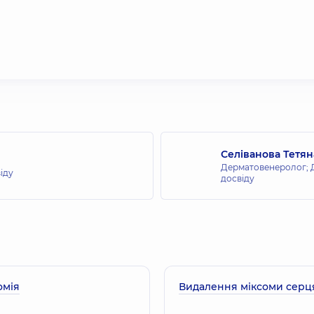
Селіванова Тетян
Дерматовенеролог; 
віду
досвіду
омія
Видалення міксоми серц