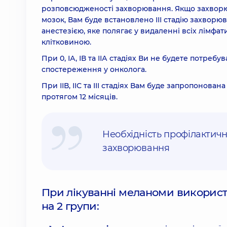
розповсюдженості захворювання. Якщо захворю
мозок, Вам буде встановлено ІІІ стадію захворю
анестезією, яке полягає у видаленні всіх лімф
клітковиною.
При 0, ІА, ІВ та ІІА стадіях Ви не будете потре
спостереження у онколога.
При ІІВ, ІІС та ІІІ стадіях Вам буде запропонова
протягом 12 місяців.
Необхідність профілактично
захворювання
При лікуванні меланоми використ
на 2 групи: