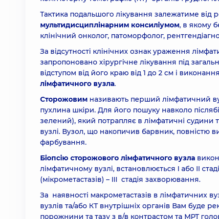
Тактика подальшого лікування залежатиме від р
мультидисциплінарним консиліумом
, в якому 
клінічний онколог, патоморфолог, рентгендіагно
За відсутності клінічних ознак ураження лімфати
запропоновано хірургічне лікування під загаль
відступом від його краю від 1 до 2 см і виконан
лімфатичного вузла
.
Сторожовим
називають перший лімфатичний вуз
пухлина шкіри. Для його пошуку навколо післяб
зелений), який потрапляє в лімфатичні судини
вузлі. Вузол, що накопичив барвник, повністю в
фарбування.
Біопсію сторожового лімфатичного вузла
викону
лімфатичному вузлі, встановлюється І або ІІ ста
(мікрометастазів) – ІІІ стадія захворювання.
За наявності макрометастазів в лімфатичних вуз
вузлів та/або КТ внутрішніх органів Вам буде р
порожнини та тазу з в/в контрастом та МРТ голо