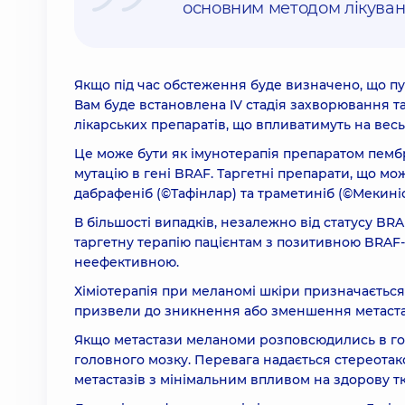
основним методом лікуван
Якщо під час обстеження буде визначено, що п
Вам буде встановлена IV стадія захворювання т
лікарських препаратів, що впливатимуть на весь
Це може бути як імунотерапія препаратом пембро
мутацію в гені BRAF. Таргетні препарати, що мо
дабрафеніб (©Тафінлар) та траметиніб (©Мекиніс
В більшості випадків, незалежно від статусу BR
таргетну терапію пацієнтам з позитивною BRAF
неефективною.
Хіміотерапія при меланомі шкіри призначається
призвели до зникнення або зменшення метаста
Якщо метастази меланоми розповсюдились в г
головного мозку. Перевага надається стереотак
метастазів з мінімальним впливом на здорову т