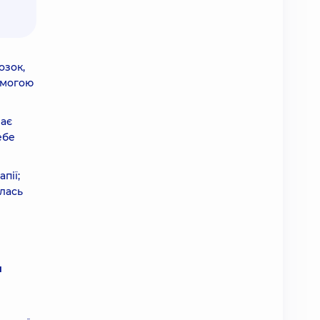
озок,
омогою
має
ебе
пії;
лась
я