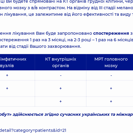
ці Ви будете спрямовані на КТ органів грудної клітини, че
ого мозку з в/в контрастом. На відміну від ІІІ стадії мелан
н лікування, це залежитиме від його ефективності та виду т
нчення лікування Вам буде запропоновано
спостереження
з
ереження 1 раз на 3 місяці, на 2-3 році – 1 раз на 6 місяців
жати від стадії Вашого захворювання.
лімфатичних
КТ внутрішніх
МРТ головного
вузлів
органів
мозку
+
-
-
+
+
+
+
+
бут» здійснюється згідно сучасних українських та міжна
detail?category=patients&id=21