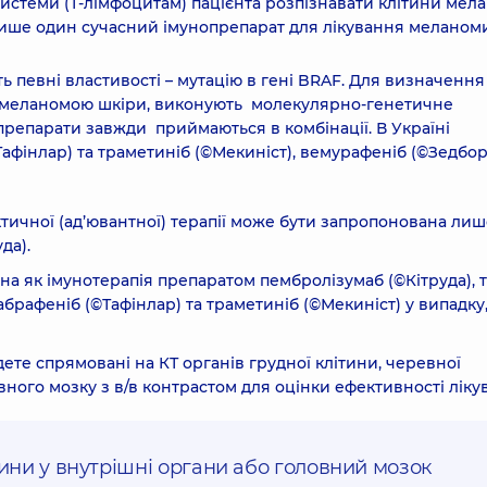
системи (Т-лімфоцитам) пацієнта розпізнавати клітини мел
 лише один сучасний імунопрепарат для лікування меланоми
 певні властивості – мутацію в гені BRAF. Для визначення
ів з меланомою шкіри, виконують молекулярно-генетичне
препарати завжди приймаються в комбінації. В Україні
Тафінлар) та траметиніб (©Мекиніст), вемурафеніб (©Зедбор
актичної (ад’ювантної) терапії може бути запропонована ли
да).
на як імунотерапія препаратом пембролізумаб (©Кітруда), т
брафеніб (©Тафінлар) та траметиніб (©Мекиніст) у випадку
удете спрямовані на КТ органів грудної клітини, черевної
вного мозку з в/в контрастом для оцінки ефективності ліку
ни у внутрішні органи або головний мозок