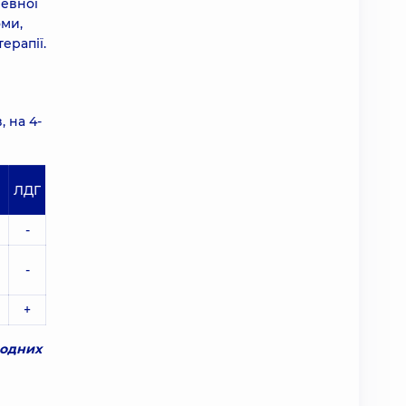
ревної
оми,
ерапії.
, на 4-
ЛДГ
-
-
+
родних