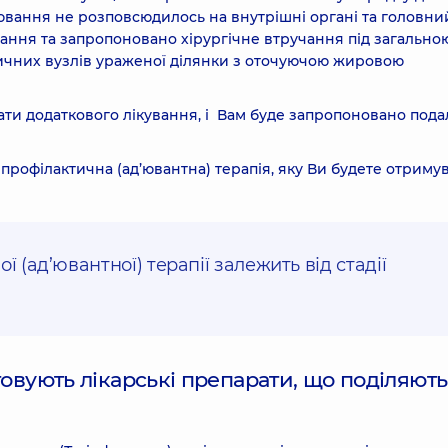
вання не розповсюдилось на внутрішні органі та головни
вання та запропоновано хірургічне втручання під загально
атичних вузлів ураженої ділянки з оточуючою жировою
бувати додаткового лікування, і Вам буде запропоновано под
на профілактична (ад’ювантна) терапія, яку Ви будете отриму
ї (ад’ювантної) терапії залежить від стадії
овують лікарські препарати, що поділяют