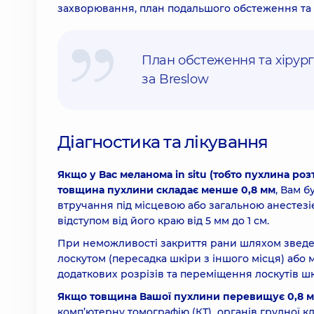
захворювання, план подальшого обстеження та 
План обстеження та хірург
за Breslow
Діагностика та лікування
Якщо у Вас меланома in situ (тобто пухлина ро
товщина пухлини складає менше 0,8 мм
, Вам 
втручання під місцевою або загальною анестезі
відступом від його краю від 5 мм до 1 см.
При неможливості закриття рани шляхом зведен
лоскутом (пересадка шкіри з іншого місця) або
додаткових розрізів та переміщення лоскутів шк
Якщо товщина Вашої пухлини перевищує 0,8 
комп’ютерну томографію (КТ) органів грудної кл