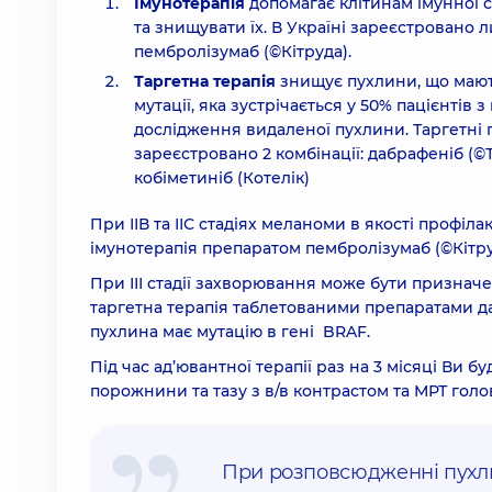
Імунотерапія
допомагає клітинам імунної 
та знищувати їх. В Україні зареєстровано
пембролізумаб (©Кітруда).
Таргетна терапія
знищує пухлини, що мають
мутації, яка зустрічається у 50% пацієнт
дослідження видаленої пухлини. Таргетні 
зареєстровано 2 комбінації: дабрафеніб (©
кобіметиніб (Котелік)
При ІІВ та ІІС стадіях меланоми в якості профіл
імунотерапія препаратом пембролізумаб (©Кітру
При ІІІ стадії захворювання може бути призначе
таргетна терапія таблетованими препаратами да
пухлина має мутацію в гені BRAF.
Під час ад’ювантної терапії раз на 3 місяці Ви б
порожнини та тазу з в/в контрастом та МРТ голо
При розповсюдженні пухли