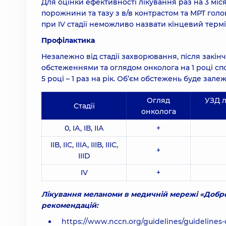
Для оцінки ефективності лікування раз на 3 міся
порожнини та тазу з в/в контрастом та МРТ головн
при IV стадії неможливо назвати кінцевий термі
Профілактика
Незалежно від стадії захворювання, після закі
обстеженнями та оглядом онколога на 1 році спост
5 році – 1 раз на рік. Об’єм обстежень буде зале
Огляд
УЗД 
Стадії
онколога
0, ІА, ІВ, ІІА
+
ІІВ, ІІС, ІІІА, ІІІВ, ІІІС,
+
ІІІD
IV
+
Лікування меланоми в медичній мережі «Добро
рекомендацій:
https://www.nccn.org/guidelines/guidelines-