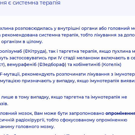
ня є системна терапія
ухлина розповсюдилась у внутрішні органи або головний м
а рекомендована системна терапія, тобто лікування за доп
 організм в цілому.
лізумаб (©Кітруда), так і таргетна терапія, якщо пухлина 
жуть застосовуватись при IV стадії меланоми включають в с
т), вемурафеніб (©Зедбораф) та кобіметиніб (Котелік)
AF-мутації, рекомендують розпочинати лікування з імунотера
-мутацією призначають у випадку, якщо імунотерапія вияви
 лише в тому випадку, якщо таргетна та імунотерапія не
зів.
оловний мозок, Вам може бути запропоновано
опроміненн
сичній радіохірургії, тобто сфокусованому опроміненню
канину головного мозку.