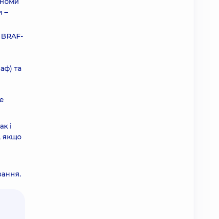
аноми
 –
 BRAF-
аф) та
ше
ак і
, якщо
вання.