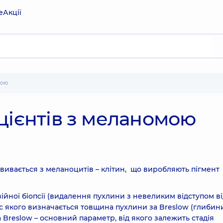
е
Акції
мою
цієнтів з меланомою
звивається з меланоцитів – клітин, що виробляють пігмент
ійної біопсії (видалення пухлини з невеликим відступом в
 час якого визначається товщина пухлини за Breslow (глибин
 Breslow – основний параметр, від якого залежить стадія