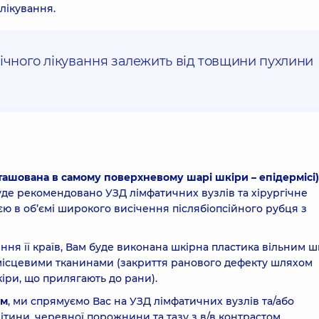
лікування.
ічного лікування залежить від товщини пухлини
зташована в самому поверхневому шарі шкіри – епідермісі)
буде рекомендовано УЗД лімфатичних вузлів та хірургічне
єю в об’ємі широкого висічення післябіопсійного рубця з
ня її країв, Вам буде виконана шкірна пластика вільним 
 місцевими тканинами (закриття ранового дефекту шляхом
іри, що прилягають до рани).
мм
, ми спрямуємо Вас на УЗД лімфатичних вузлів та/або
ітини, черевної порожнини та тазу з в/в контрастом.