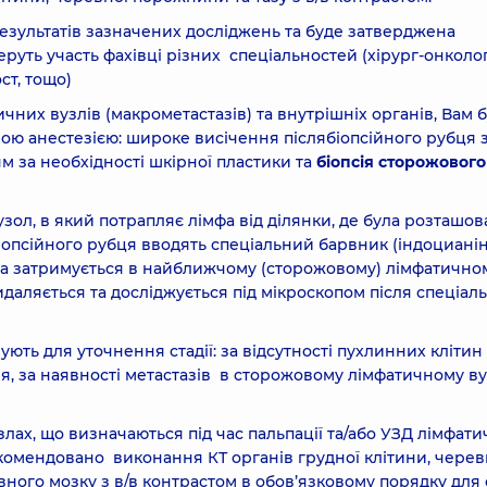
езультатів зазначених досліджень та буде затверджена
беруть участь фахівці різних спеціальностей (хірург-онколог
ст, тощо)
чних вузлів (макрометастазів) та внутрішніх органів, Вам 
ною анестезією: широке висічення післябіопсійного рубця 
ням за необхідності шкірної пластики та
біопсія сторожового
ол, в який потрапляє лімфа від ділянки, де була розташов
іопсійного рубця вводять спеціальний барвник (індоциані
 та затримується в найближчому (сторожовому) лімфатично
идаляється та досліджується під мікроскопом після спеціал
ють для уточнення стадії: за відсутності пухлинних клітин
дія, за наявності метастазів в сторожовому лімфатичному ву
лах, що визначаються під час пальпації та/або УЗД лімфат
екомендовано виконання КТ органів грудної клітини, черев
вного мозку з в/в контрастом в обов’язковому порядку для