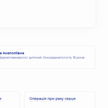
а Анатоліївна
Дерматовенеролог дитячий; Онкодерматологія,
18 років
я
Операція при раку серця