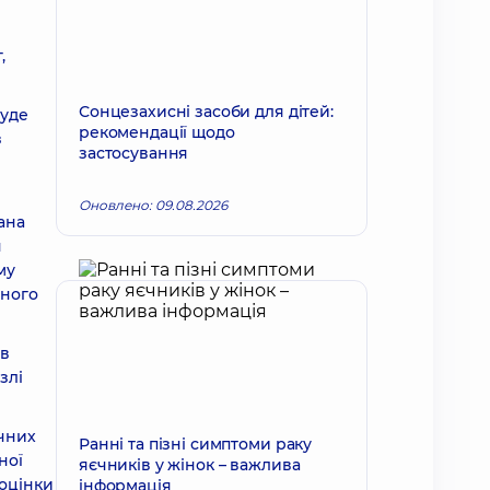
,
Сонцезахисні засоби для дітей:
буде
рекомендації щодо
з
застосування
Оновлено: 09.08.2026
ана
н
му
ьного
 в
злі
ичних
Ранні та пізні симптоми раку
ної
яєчників у жінок – важлива
 оцінки
інформація