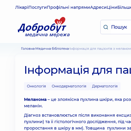
Лікарі
Послуги
Профільні напрями
Адреси
Ціни
Більш
Головна
Медична бібліотека
Інформація для пацієнтів з мелано
Інформація для па
Онкологія
Онкодерматологія
Дерматологія
Меланома
– це злоякісна пухлина шкіри, яка ро
меланін.
Діагноз встановлюється після виконання ексциз
пухлини) та її гістологічного дослідження, під
проростання в шкіру в мм). Товщина пухлини за