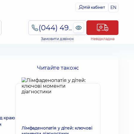
EN
Мій кабінет
(044) 495-2-888
Замовити дзвінок
Невідкладна
Читайте також:
ід краю
и
Лімфаденопатія у дітей: ключові
моменти діагностики