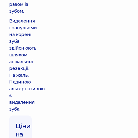
разом із
зубом.
Видалення
гранульоми
на корені
зуба
здійснюють
шляхом
апікальної
резекції.
На жаль,
її єдиною
альтернативою
є
видалення
зуба.
Ціни
на