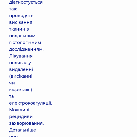
діагностується
так:
проводять
висікання
тканин з
подальшим
гістологічним
дослідженням.
Лікування
полягає у
видаленні
(висіканні
чи
кюретажі)
та
електрокоагуляції.
Можливі
рецидиви
захворювання.
Детальніше
про