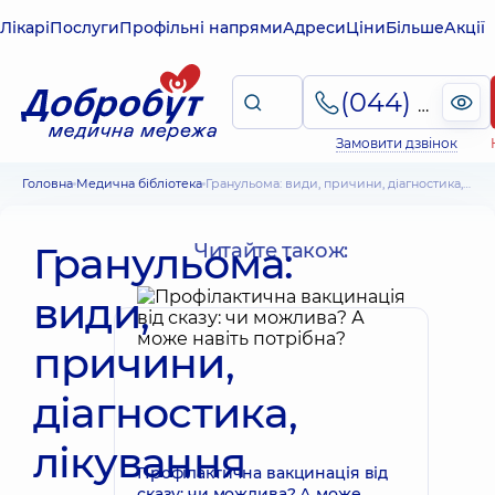
Лікарі
Послуги
Профільні напрями
Адреси
Ціни
Більше
Акції
(044) 495-2-888
Замовити дзвінок
Головна
Медична бібліотека
Гранульома: види, причини, діагностика, лікування
Гранульома:
Читайте також:
види,
причини,
діагностика,
лікування
Профілактична вакцинація від
сказу: чи можлива? А може