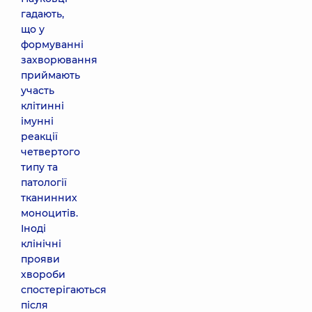
гадають,
що у
формуванні
захворювання
приймають
участь
клітинні
імунні
реакції
четвертого
типу та
патології
тканинних
моноцитів.
Іноді
клінічні
прояви
хвороби
спостерігаються
після