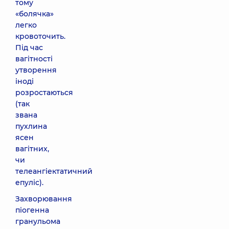
тому
«болячка»
легко
кровоточить.
Під час
вагітності
утворення
іноді
розростаються
(так
звана
пухлина
ясен
вагітних,
чи
телеангіектатичний
епуліс).
Захворювання
піогенна
гранульома