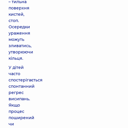
– тильна
поверхня
кистей,
стоп.
Осередки
ураження
можуть
зливатись,
утворюючи
кільця.
У дітей
часто
спостерігається
спонтанний
регрес
висипань.
Якщо
процес
поширений
чи