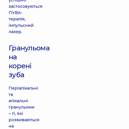
успішно
застосовуються
ПУВА-
терапія,
імпульсний
лазер.
Гранульома
на
корені
зуба
Періапікальні
та
апікальні
гранульоми
– ті, які
розвиваються
на