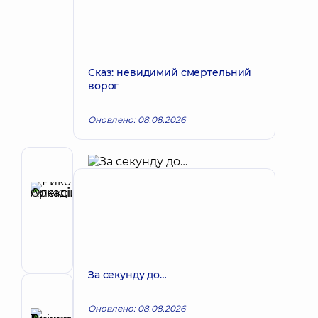
Сказ: невидимий смертельний
ворог
Оновлено: 08.08.2026
Автор
Риков
Олексій
Запис до лікаря
Аркадійович
Педіатр;
Гастроентеролог
дитячий
За секунду до…
Рецензент
Оновлено: 08.08.2026
Анікєєва