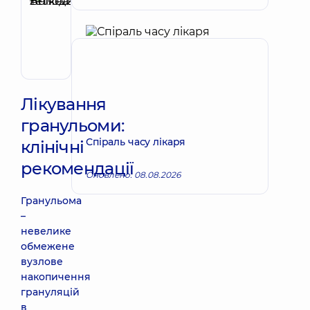
Тетяна
Запис до лікаря
Володимирівна
Терапевт;
Кардіолог;
Ревматолог
Лікування
гранульоми:
Спіраль часу лікаря
клінічні
рекомендації
Оновлено: 08.08.2026
Гранульома
–
невелике
обмежене
вузлове
накопичення
грануляцій
в