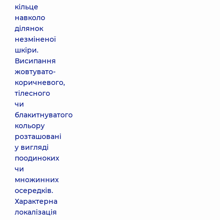
кільце
навколо
ділянок
незміненої
шкіри.
Висипання
жовтувато-
коричневого,
тілесного
чи
блакитнуватого
кольору
розташовані
у вигляді
поодиноких
чи
множинних
осередків.
Характерна
локалізація