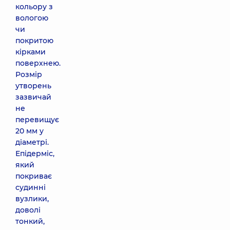
кольору з
вологою
чи
покритою
кірками
поверхнею.
Розмір
утворень
зазвичай
не
перевищує
20 мм у
діаметрі.
Епідерміс,
який
покриває
судинні
вузлики,
доволі
тонкий,