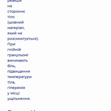
реакція
на
стороннє
тіло
(шовний
матеріал,
який не
розсмоктується).
При
гнійній
гранульомі
виникають
біль,
підвищення
температури
тіла,
гіперемія
у місці
ущільнення.