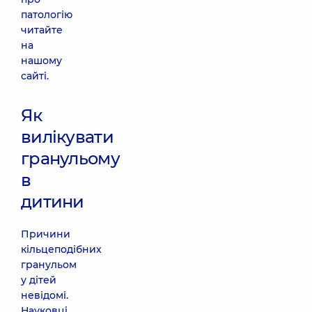
патологію
читайте
на
нашому
сайті.
Як
вилікувати
гранульому
в
дитини
Причини
кільцеподібних
гранульом
у дітей
невідомі.
Науковці