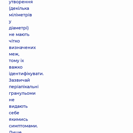
утворення
(декілька
міліметрів
у
діаметрі)
не мають
чітко
визначених
меж,
тому їх
важко
ідентифікувати.
Зазвичай
періапікальні
гранульоми
не
видають
себе
якимись
симптомами.
Лише