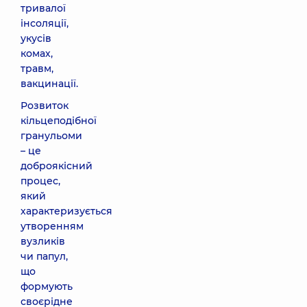
тривалої
інсоляції,
укусів
комах,
травм,
вакцинації.
Розвиток
кільцеподібної
гранульоми
– це
доброякісний
процес,
який
характеризується
утворенням
вузликів
чи папул,
що
формують
своєрідне