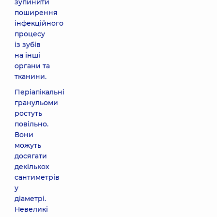
зупинити
поширення
інфекційного
процесу
із зубів
на інші
органи та
тканини.
Періапікальні
гранульоми
ростуть
повільно.
Вони
можуть
досягати
декількох
сантиметрів
у
діаметрі.
Невеликі