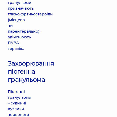
гранульоми
призначають
глюкокортикостероїди
(місцево
чи
парентерально),
здійснюють
ПУВА-
терапію.
Захворювання
піогенна
гранульома
Піогенні
гранульоми
– судинні
вузлики
червоного