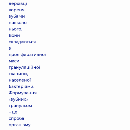
верхівці
кореня
зуба чи
навколо
нього.
Вони
складаються
з
проліферативної
маси
грануляційної
тканини,
населеної
бактеріями.
Формування
«зубних»
гранульом
– це
спроба
організму