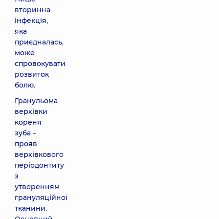
вторинна
інфекція,
яка
приєдналась,
може
спровокувати
розвиток
болю.
Гранульома
верхівки
кореня
зуба –
прояв
верхівкового
періодонтиту
з
утворенням
грануляційної
тканини.