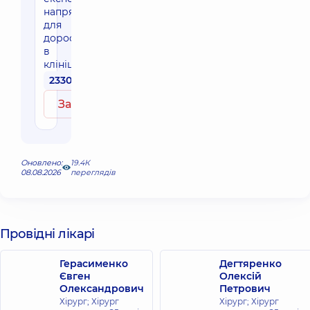
напрямку
для
дорослих
в
клініці
2330 грн
Записатись
Оновлено:
19.4К
08.08.2026
переглядів
Провідні лікарі
Герасименко
Дегтяренко
Євген
Олексій
Олександрович
Петрович
Хірург; Хірург
Хірург; Хірург