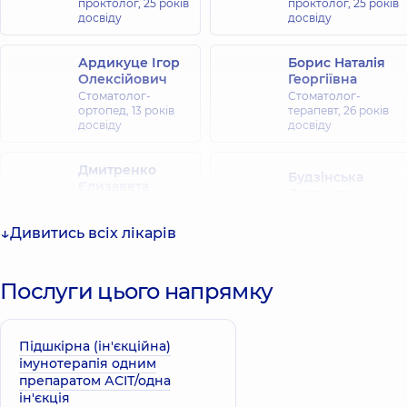
проктолог,
25 років
проктолог,
25 років
досвіду
досвіду
Ардикуце Ігор
Борис Наталія
Олексійович
Георгіївна
Стоматолог-
Стоматолог-
ортопед,
13 років
терапевт,
26 років
досвіду
досвіду
Дмитренко
Будзінська
Єлизавета
Людмила
Сергіївна
Юріївна
Стоматолог
Хірург дитячий,
19
Дивитись всіх лікарів
дитячий,
20 років
років досвіду
досвіду
Послуги цього напрямку
Гребенюк
Вишневський
Леонід
Юрій
Валерійович
Орестович
Хірург-онколог;
Підшкірна (ін'єкційна)
Хірург; Хірург
Лікар мамолог;
імунотерапія одним
проктолог,
24 років
Хірург,
11 років
препаратом АСІТ/одна
досвіду
досвіду
ін'єкція