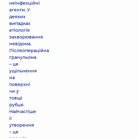
неінфекційні
агенти. У
деяких
випадках
етіологія
захворювання
невідома.
Післяопераційна
гранульома
– це
ущільнення
на
поверхні
чи у
товщі
рубця.
Найчастіше
її
утворення
– це