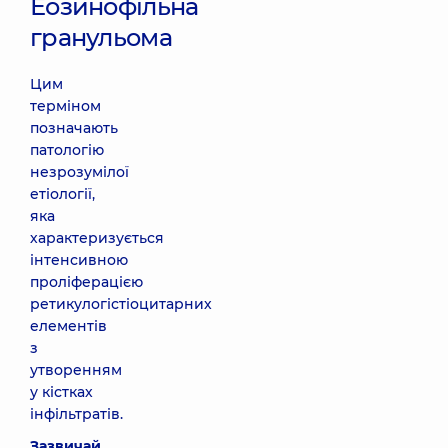
Еозинофільна
гранульома
Цим
терміном
позначають
патологію
незрозумілої
етіології,
яка
характеризується
інтенсивною
проліферацією
ретикулогістіоцитарних
елементів
з
утворенням
у кістках
інфільтратів.
Зазвичай