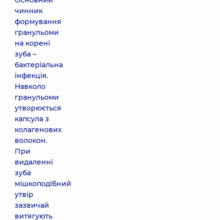
Основний
чинник
формування
гранульоми
на корені
зуба –
бактеріальна
інфекція.
Навколо
гранульоми
утворюється
капсула з
колагенових
волокон.
При
видаленні
зуба
мішкоподібний
утвір
зазвичай
витягують