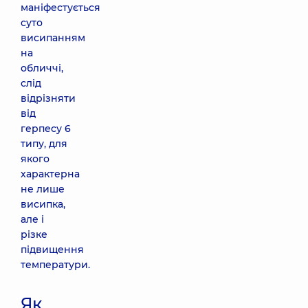
маніфестується
суто
висипанням
на
обличчі,
слід
відрізняти
від
герпесу 6
типу, для
якого
характерна
не лише
висипка,
але і
різке
підвищення
температури.
Як