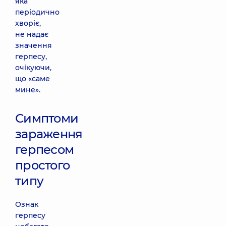
яка
періодично
хворіє,
не надає
значення
герпесу,
очікуючи,
що «саме
мине».
Симптоми
зараження
герпесом
простого
типу
Ознак
герпесу