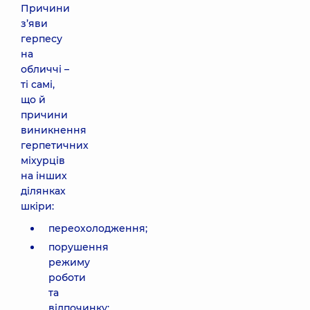
Причини
з’яви
герпесу
на
обличчі –
ті самі,
що й
причини
виникнення
герпетичних
міхурців
на інших
ділянках
шкіри:
переохолодження;
порушення
режиму
роботи
та
відпочинку;