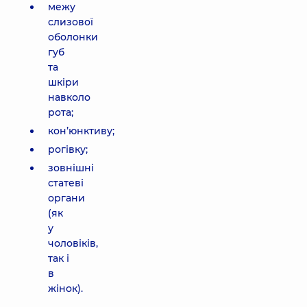
межу
слизової
оболонки
губ
та
шкіри
навколо
рота;
кон’юнктиву;
рогівку;
зовнішні
статеві
органи
(як
у
чоловіків,
так і
в
жінок).