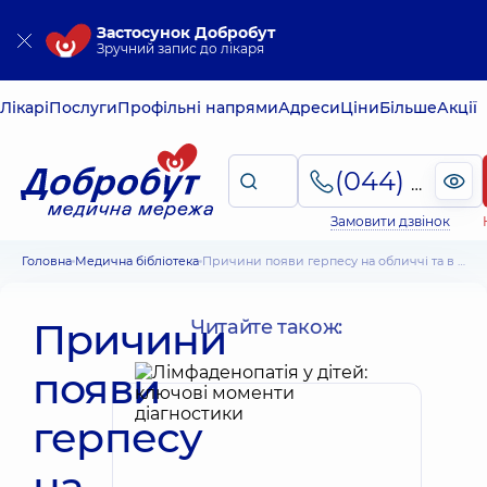
Застосунок Добробут
Зручний запис до лікаря
Лікарі
Послуги
Профільні напрями
Адреси
Ціни
Більше
Акції
(044) 495-2-888
Замовити дзвінок
Головна
Медична бібліотека
Причини появи герпесу на обличчі та в інших місцях. Симптоми, лікування
Причини
Читайте також:
появи
герпесу
на