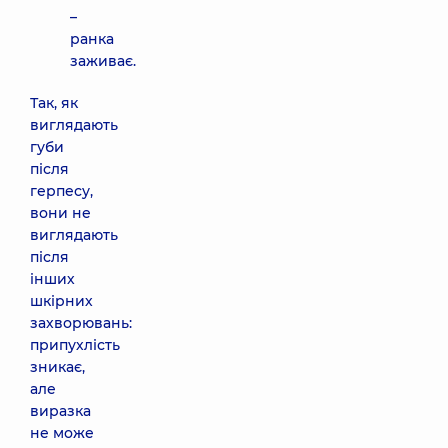
–
ранка
заживає.
Так, як
виглядають
губи
після
герпесу,
вони не
виглядають
після
інших
шкірних
захворювань:
припухлість
зникає,
але
виразка
не може