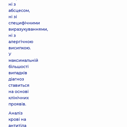
ні з
абсцесом,
ні зі
специфічними
виразукуваннями,
ні з
алергічною
висипкою.
У
максимальній
більшості
випадків
діагноз
ставиться
на основі
клінічних
проявів.
Аналіз
крові на
антитіла