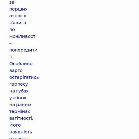
за
перших
ознак її
з’яви, а
по
можливості
–
попередити
її.
Особливо
варто
остерігатись
герпесу
на губах
у жінок
на ранніх
термінах
вагітності.
Його
наявність
означає,