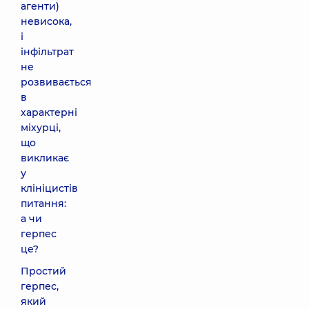
агенти)
невисока,
і
інфільтрат
не
розвивається
в
характерні
міхурці,
що
викликає
у
клініцистів
питання:
а чи
герпес
це?
Простий
герпес,
який