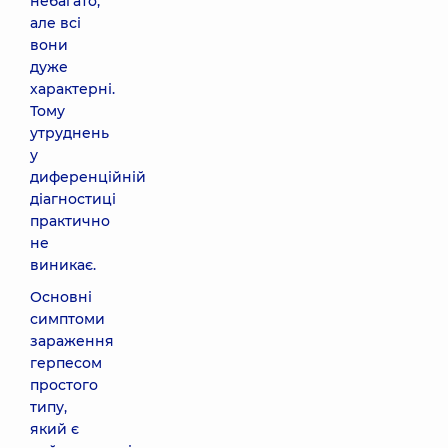
небагато,
але всі
вони
дуже
характерні.
Тому
утруднень
у
диференційній
діагностиці
практично
не
виникає.
Основні
симптоми
зараження
герпесом
простого
типу,
який є