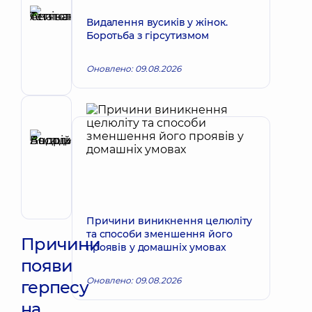
Селіванова
Видалення вусиків у жінок.
Тетяна
Запис до лікаря
Боротьба з гірсутизмом
Анатоліївна
Дерматовенеролог;
Оновлено: 09.08.2026
Дерматовенеролог
дитячий;
Онкодерматологія
Рецензент
Басацький
Андрій
Запис до лікаря
Володимирович
Хірург
ендоваскулярний
Причини виникнення целюліту
та способи зменшення його
Причини
проявів у домашніх умовах
появи
Оновлено: 09.08.2026
герпесу
на