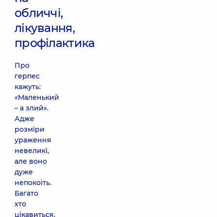
обличчі,
лікування,
профілактика
Про
герпес
кажуть:
«Маленький
– а злий».
Адже
розміри
ураження
невеликі,
але воно
дуже
непокоїть.
Багато
хто
цікавиться,