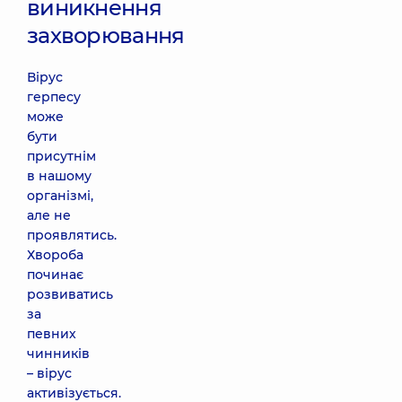
виникнення
захворювання
Вірус
герпесу
може
бути
присутнім
в нашому
організмі,
але не
проявлятись.
Хвороба
починає
розвиватись
за
певних
чинників
– вірус
активізується.