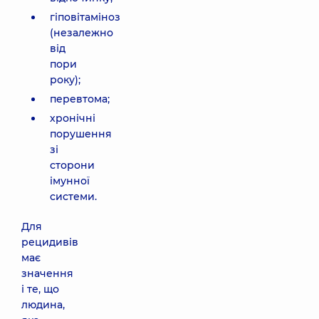
гіповітаміноз
(незалежно
від
пори
року);
перевтома;
хронічні
порушення
зі
сторони
імунної
системи.
Для
рецидивів
має
значення
і те, що
людина,