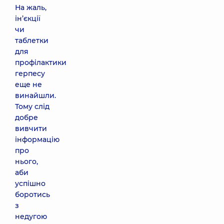
На жаль,
ін’єкції
чи
таблетки
для
профілактики
герпесу
еще не
винайшли.
Тому слід
добре
вивчити
інформацію
про
нього,
аби
успішно
боротись
з
недугою