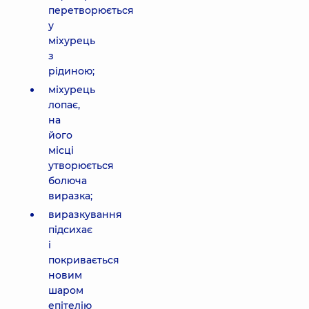
перетворюється
у
міхурець
з
рідиною;
міхурець
лопає,
на
його
місці
утворюється
болюча
виразка;
виразкування
підсихає
і
покривається
новим
шаром
епітелію