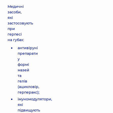
Медичні
засоби,
які
застосовують
при
герпесі
на губах:
антивіруні
препарати
у
формі
мазей
та
гелів
(ацикловір,
герперакс);
імуномодулятори,
які
підвищують