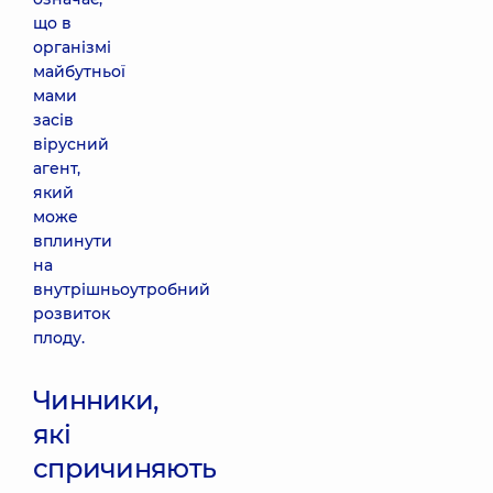
що в
організмі
майбутньої
мами
засів
вірусний
агент,
який
може
вплинути
на
внутрішньоутробний
розвиток
плоду.
Чинники,
які
спричиняють