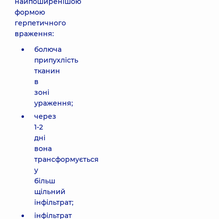
найпоширенішою
формою
герпетичного
враження:
болюча
припухлість
тканин
в
зоні
ураження;
через
1-2
дні
вона
трансформується
у
більш
щільний
інфільтрат;
інфільтрат