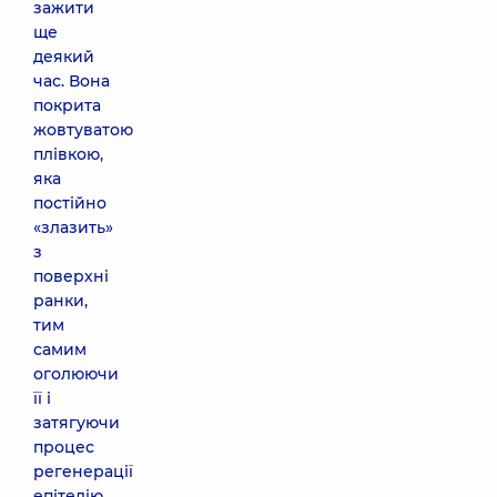
зажити
ще
деякий
час. Вона
покрита
жовтуватою
плівкою,
яка
постійно
«злазить»
з
поверхні
ранки,
тим
самим
оголюючи
її і
затягуючи
процес
регенерації
епітелію