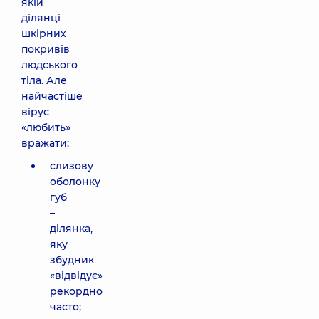
якій
ділянці
шкірних
покривів
людського
тіла. Але
найчастіше
вірус
«любить»
вражати:
слизову
оболонку
губ
–
ділянка,
яку
збудник
«відвідує»
рекордно
часто;