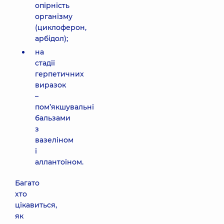
опірність
організму
(циклоферон,
арбідол);
на
стадії
герпетичних
виразок
–
пом’якшувальні
бальзами
з
вазеліном
і
аллантоїном.
Багато
хто
цікавиться,
як