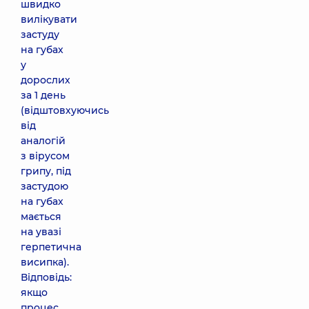
швидко
вилікувати
застуду
на губах
у
дорослих
за 1 день
(відштовхуючись
від
аналогій
з вірусом
грипу, під
застудою
на губах
мається
на увазі
герпетична
висипка).
Відповідь:
якщо
процес