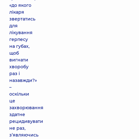
«до якого
лікаря
звертатись
для
лікування
герпесу
на губах,
щоб
вигнати
хворобу
раз і
назавжди?»
–
оскільки
це
захворювання
здатне
рецидивувати
не раз,
з’являючись