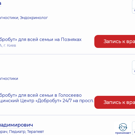
а
иагностики; Эндокринолог
робут» для всей семьи на Позняках
Запись к вр
, г. Киев
агностики
робут» для всей семьи в Голосеево
нский Центр «Добробут» 24/7 на просп.
Запись к вр
ладимирович
рач; Педиатр; Терапевт
принимает