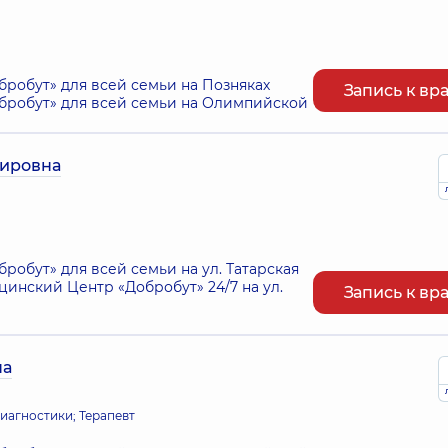
робут» для всей семьи на Позняках
Запись к вр
робут» для всей семьи на Олимпийской
мировна
обут» для всей семьи на ул. Татарская
нский Центр «Добробут» 24/7 на ул.
Запись к вр
на
иагностики; Терапевт