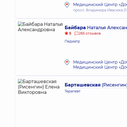
Медицинский Центр «Доб
просп. Владимира Ивасюка (Гер
Байбара
Наталья Алекса
5
265 отзывов
Педиатр
Медицинский Центр «Доб
Медицинский Центр «Добр
Барташевская
(Рисенгин
Терапевт