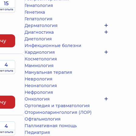
15
Гематология
лет опыта
Генетика
Гепатология
Дерматология
Диагностика
Диетология
ачу
Инфекционные болезни
Кардиология
Косметология
4
Маммология
лет опыта
Мануальная терапия
Неврология
Неонатология
Нефрология
Онкология
ачу
Ортопедия и травматология
Оториноларингология (ЛОР)
Офтальмология
Паллиативная помощь
4
Педиатрия
лет опыта