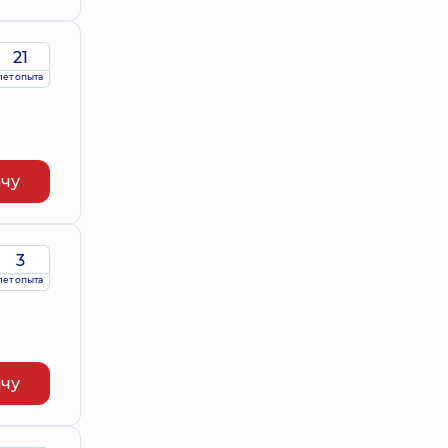
21
лет опыта
ачу
3
лет опыта
ачу