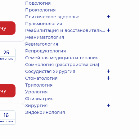
Подология
Проктология
Психическое здоровье
Пульмонология
ачу
Реабилитация и восстановительное лечение
Реаниматология
Ревматология
Репродуктология
25
Семейная медицина и терапия
лет опыта
Сомнология (расстройства сна)
Сосудистая хирургия
Стоматология
Трихология
ачу
Урология
Фтизиатрия
Хирургия
Эндокринология
16
лет опыта