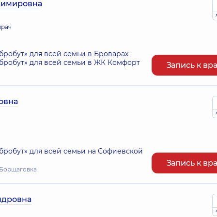
димировна
врач
робут» для всей семьи в Броварах
робут» для всей семьи в ЖК Комфорт
Запись к вр
овна
робут» для всей семьи на Софиевской
Запись к вр
я Борщаговка
ндровна