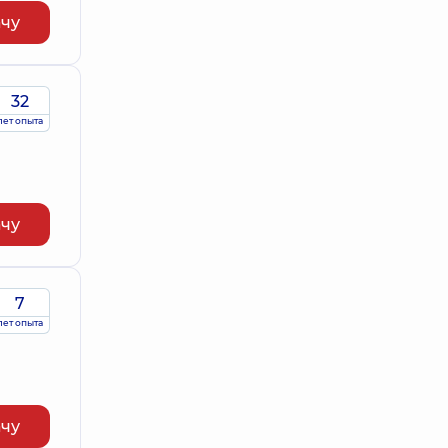
ачу
32
лет опыта
ачу
7
лет опыта
ачу