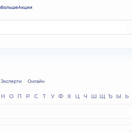
ы
Больше
Акции
Эксперти
Онлайн
Н
О
П
Р
С
Т
У
Ф
Х
Ц
Ч
Ш
Щ
Ъ
Ы
Ь