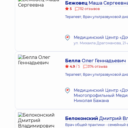
Бежовец
Маша Сергеевн
5
112 отзывов
Терапевт; Врач ультразвуковой д
Медицинский Центр «Доб
ул. Михаила Драгоманова, 21-А
Белла
Олег Геннадьевич
4.9
/ 5
374 отзыва
Терапевт; Врач ультразвуковой ди
Медицинский Центр «Доб
Многопрофильный Медици
Николая Бажана
Белоконский
Дмитрий В
Врач общей практики - семейный в