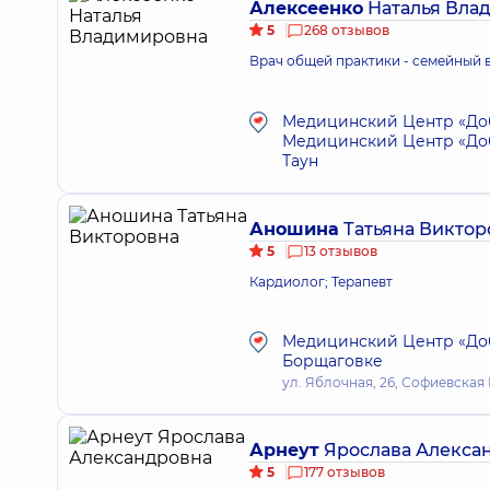
Алексеенко
Наталья Вла
5
268 отзывов
Врач общей практики - семейный 
Медицинский Центр «Доб
Медицинский Центр «Доб
Таун
Аношина
Татьяна Виктор
5
13 отзывов
Кардиолог; Терапевт
Медицинский Центр «Доб
Борщаговке
ул. Яблочная, 26, Софиевска
Арнеут
Ярослава Алекса
5
177 отзывов