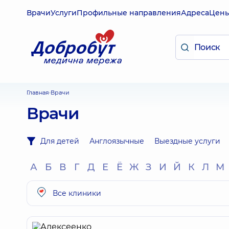
Врачи
Услуги
Профильные направления
Адреса
Цен
Главная
Врачи
Врачи
Для детей
Англоязычные
Выездные услуги
А
Б
В
Г
Д
Е
Ё
Ж
З
И
Й
К
Л
М
Все клиники