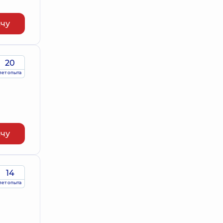
ачу
20
лет опыта
ачу
14
лет опыта