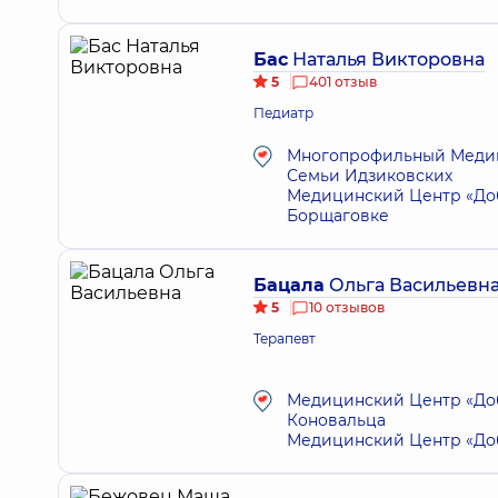
Бас
Наталья Викторовна
5
401 отзыв
Педиатр
Многопрофильный Медици
Семьи Идзиковских
Медицинский Центр «Доб
Борщаговке
Бацала
Ольга Васильевн
5
10 отзывов
Терапевт
Медицинский Центр «Добр
Коновальца
Медицинский Центр «Добр