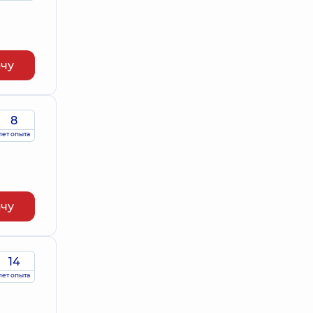
ачу
8
лет опыта
ачу
14
лет опыта