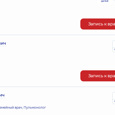
детей
Запись к вр
вич
Запись к вр
ич
 семейный врач; Пульмонолог