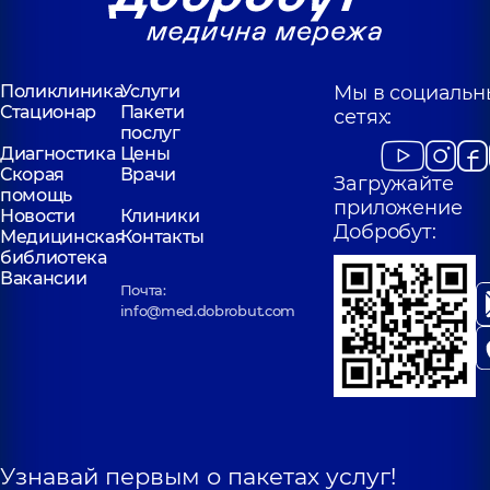
Поликлиника
Услуги
Мы в социальн
Стационар
Пакети
сетях:
послуг
Диагностика
Цены
Скорая
Врачи
Загружайте
помощь
приложение
Новости
Клиники
Добробут:
Медицинская
Контакты
библиотека
Вакансии
Почта:
info@med.dobrobut.com
Узнавай первым о пакетах услуг!