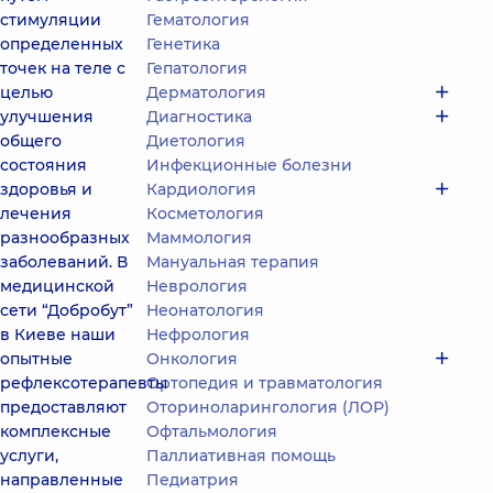
стимуляции
Гематология
определенных
Генетика
точек на теле с
Гепатология
целью
Дерматология
улучшения
Диагностика
общего
Диетология
состояния
Инфекционные болезни
здоровья и
Кардиология
лечения
Косметология
разнообразных
Маммология
заболеваний. В
Мануальная терапия
медицинской
Неврология
сети “Добробут”
Неонатология
в Киеве наши
Нефрология
опытные
Онкология
рефлексотерапевты
Ортопедия и травматология
предоставляют
Оториноларингология (ЛОР)
комплексные
Офтальмология
услуги,
Паллиативная помощь
направленные
Педиатрия