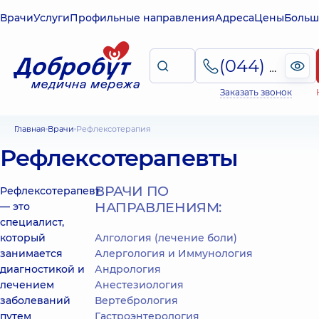
Врачи
Услуги
Профильные направления
Адреса
Цены
Больш
(044) 495-2-888
Заказать звонок
Главная
Врачи
Рефлексотерапия
Рефлексотерапевты
ВРАЧИ ПО
Рефлексотерапевт
НАПРАВЛЕНИЯМ:
— это
специалист,
который
Алгология (лечение боли)
занимается
Алергология и Иммунология
диагностикой и
Андрология
лечением
Анестезиология
заболеваний
Вертебрология
путем
Гастроэнтерология