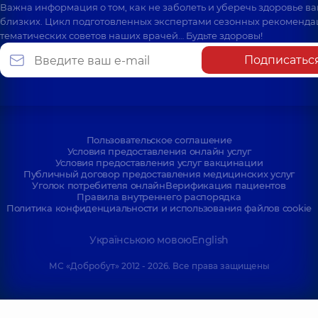
Важна информация о том, как не заболеть и уберечь здоровье в
близких. Цикл подготовленных экспертами сезонных рекоменда
тематических советов наших врачей… Будьте здоровы!
Подписатьс
Пользовательское соглашение
Условия предоставления онлайн услуг
Условия предоставления услуг вакцинации
Публичный договор предоставления медицинских услуг
Уголок потребителя онлайн
Верификация пациентов
Правила внутреннего распорядка
Политика конфиденциальности и использования файлов cookie
Українською мовою
English
МС «Добробут» 2012 - 2026. Все права защищены