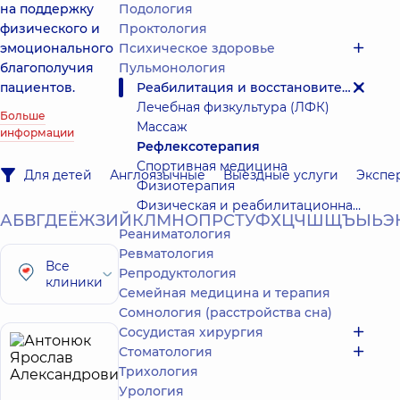
на поддержку
Подология
физического и
Проктология
эмоционального
Психическое здоровье
благополучия
Пульмонология
пациентов.
Реабилитация и восстановительное лечение
Лечебная физкультура (ЛФК)
Больше
Массаж
информации
Рефлексотерапия
Спортивная медицина
Для детей
Англоязычные
Выездные услуги
Экспе
Физиотерапия
Физическая и реабилитационная медицина (ФРМ)
А
Б
В
Г
Д
Е
Ё
Ж
З
И
Й
К
Л
М
Н
О
П
Р
С
Т
У
Ф
Х
Ц
Ч
Ш
Щ
Ъ
Ы
Ь
Э
Реаниматология
Ревматология
Все
Репродуктология
клиники
Семейная медицина и терапия
Сомнология (расстройства сна)
Сосудистая хирургия
Антонюк
Стоматология
17
Трихология
Ярослав
лет опыта
Урология
Александрович