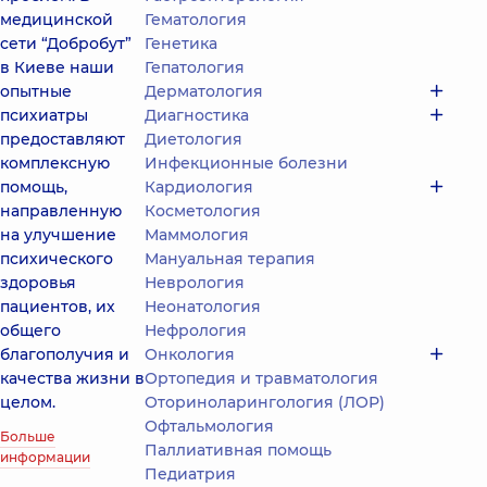
медицинской
Гематология
сети “Добробут”
Генетика
в Киеве наши
Гепатология
опытные
Дерматология
психиатры
Диагностика
предоставляют
Диетология
комплексную
Инфекционные болезни
помощь,
Кардиология
направленную
Косметология
на улучшение
Маммология
психического
Мануальная терапия
здоровья
Неврология
пациентов, их
Неонатология
общего
Нефрология
благополучия и
Онкология
качества жизни в
Ортопедия и травматология
целом.
Оториноларингология (ЛОР)
Офтальмология
Больше
Паллиативная помощь
информации
Педиатрия