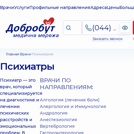
Врачи
Услуги
Профильные направления
Адреса
Цены
Больш
(044) 495-2-888
Заказать звонок
Главная
Врачи
Психиатрия
Психиатры
ВРАЧИ ПО
Психиатр — это
НАПРАВЛЕНИЯМ:
врач, который
специализируется
на диагностике и
Алгология (лечение боли)
лечении
Алергология и Иммунология
психических
Андрология
расстройств и
Анестезиология
эмоциональных
Вертебрология
проблем. В
Гастроэнтерология