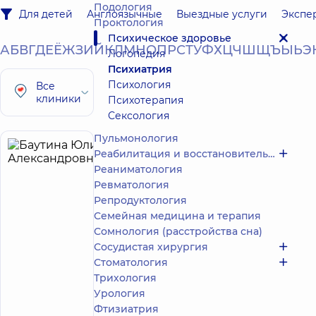
Подология
Для детей
Англоязычные
Выездные услуги
Экспе
Проктология
Психическое здоровье
А
Б
В
Г
Д
Е
Ё
Ж
З
И
Й
К
Л
М
Н
О
П
Р
С
Т
У
Ф
Х
Ц
Ч
Ш
Щ
Ъ
Ы
Ь
Э
Логопедия
Психиатрия
Психология
Все
клиники
Психотерапия
Сексология
Пульмонология
Баутина
Реабилитация и восстановительное лечение
20
Реаниматология
Юлия
лет опыта
Ревматология
Александровна
Репродуктология
5
168
отзывов
Семейная медицина и терапия
Сомнология (расстройства сна)
Психиатр;
Психотерапевт
Сосудистая хирургия
Стоматология
Медицинский
Трихология
Центр
Урология
«Добробут»
Фтизиатрия
для всей