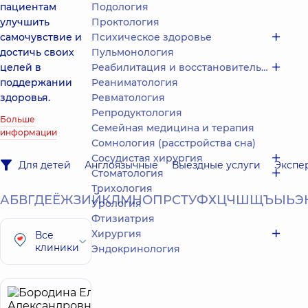
пациентам
Подология
улучшить
Проктология
самочувствие и
Психическое здоровье
достичь своих
Пульмонология
целей в
Реабилитация и восстановительное лечение
поддержании
Реаниматология
здоровья.
Ревматология
Репродуктология
Больше
Семейная медицина и терапия
информации
Сомнология (расстройства сна)
Сосудистая хирургия
Для детей
Англоязычные
Выездные услуги
Экспе
Стоматология
Трихология
А
Б
В
Г
Д
Е
Ё
Ж
З
И
Й
К
Л
М
Н
О
П
Р
С
Т
У
Ф
Х
Ц
Ч
Ш
Щ
Ъ
Ы
Ь
Э
Урология
Фтизиатрия
Хирургия
Все
клиники
Эндокринология
Бородина
24