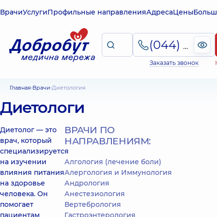
Врачи
Услуги
Профильные направления
Адреса
Цены
Больш
(044) 495-2-888
Заказать звонок
Главная
Врачи
Диетология
Диетологи
ВРАЧИ ПО
Диетолог — это
НАПРАВЛЕНИЯМ:
врач, который
специализируется
на изучении
Алгология (лечение боли)
влияния питания
Алергология и Иммунология
на здоровье
Андрология
человека. Он
Анестезиология
помогает
Вертебрология
пациентам
Гастроэнтерология