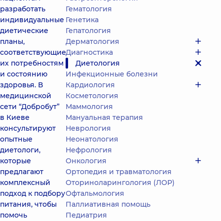
разработать
Гематология
индивидуальные
Генетика
диетические
Гепатология
планы,
Дерматология
соответствующие
Диагностика
их потребностям
Диетология
и состоянию
Инфекционные болезни
здоровья. В
Кардиология
медицинской
Косметология
сети “Добробут”
Маммология
в Киеве
Мануальная терапия
консультируют
Неврология
опытные
Неонатология
диетологи,
Нефрология
которые
Онкология
предлагают
Ортопедия и травматология
комплексный
Оториноларингология (ЛОР)
подход к подбору
Офтальмология
питания, чтобы
Паллиативная помощь
помочь
Педиатрия