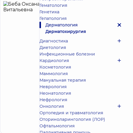
Гематология
Беба
24
Генетика
Оксана
лет опыта
принимает
Гепатология
детей
Витальевна
Дерматология
5
211
Дерматохирургия
отзывов
Дерматовенеролог;
Диагностика
Дерматовенеролог
Диетология
детский;
Инфекционные болезни
Дерматолог-
Кардиология
хирург;
Косметология
Косметолог
Маммология
Медицинский
Мануальная терапия
Центр
Неврология
«Добробут».
Неонатология
Дерматология
Нефрология
и
Онкология
косметология
ул. Юлии
Ортопедия и травматология
Здановской (М.
Оториноларингология (ЛОР)
Ломоносова), 71-
Запись к врачу
Г, г. Киев
Офтальмология
Паллиативная помощь