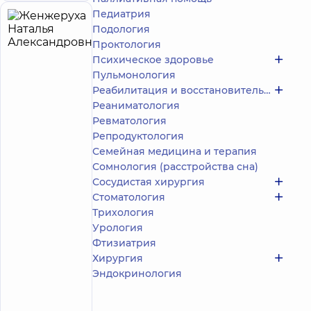
Педиатрия
Женжеруха
5
Подология
Наталья
лет опыта
Проктология
принимает
детей
Александровна
Психическое здоровье
5
538
Пульмонология
отзывов
Реабилитация и восстановительное лечение
Дерматовенеролог;
Реаниматология
Дерматовенеролог
Ревматология
детский;
Репродуктология
Дерматолог-
Семейная медицина и терапия
хирург;
Сомнология (расстройства сна)
Косметолог;
Трихолог
Сосудистая хирургия
Стоматология
Медицинский
Трихология
Центр
Урология
«Добробут».
Фтизиатрия
Дерматология
и
Хирургия
косметология
Эндокринология
Многопрофильный
Медицинский
Центр «Добробут»