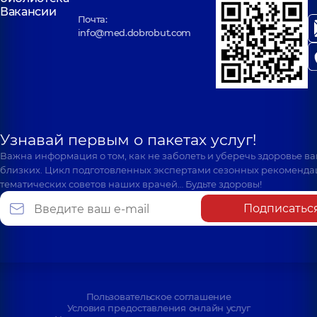
Вакансии
Почта:
info@med.dobrobut.com
Узнавай первым о пакетах услуг!
Важна информация о том, как не заболеть и уберечь здоровье в
близких. Цикл подготовленных экспертами сезонных рекоменда
тематических советов наших врачей… Будьте здоровы!
Подписатьс
Пользовательское соглашение
Условия предоставления онлайн услуг