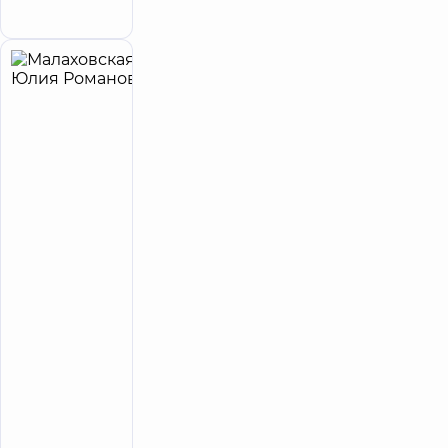
40, г. Киев
Малаховская
7
Юлия
лет опыта
принимает
детей
Романовна
4.9
845
/ 5
отзывов
Дерматовенеролог;
Дерматовенеролог
детский;
Дерматолог-
хирург
Медицинский
Центр
«Добробут»
для всей
семьи на
Святошино
Многопрофильный
Медицинский
Центр «Добробут»