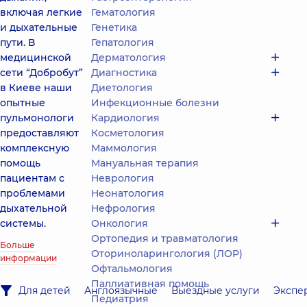
включая легкие
Гематология
и дыхательные
Генетика
пути. В
Гепатология
медицинской
Дерматология
сети “Добробут”
Диагностика
в Киеве наши
Диетология
опытные
Инфекционные болезни
пульмонологи
Кардиология
предоставляют
Косметология
комплексную
Маммология
помощь
Мануальная терапия
пациентам с
Неврология
проблемами
Неонатология
дыхательной
Нефрология
системы.
Онкология
Ортопедия и травматология
Больше
Оториноларингология (ЛОР)
информации
Офтальмология
Паллиативная помощь
Для детей
Англоязычные
Выездные услуги
Экспе
Педиатрия