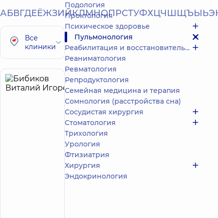
Подология
А
Б
В
Г
Д
Е
Ё
Ж
З
И
Й
К
Л
М
Н
О
П
Р
С
Т
У
Ф
Х
Ц
Ч
Ш
Щ
Ъ
Ы
Ь
Э
Проктология
Психическое здоровье
Пульмонология
Все
клиники
Реабилитация и восстановительное лечение
Реаниматология
Ревматология
Репродуктология
Бибиков
14
Семейная медицина и терапия
Виталий
лет опыта
Сомнология (расстройства сна)
Игоревич
Сосудистая хирургия
5
437
Стоматология
отзывов
Трихология
Терапевт;
Урология
Врач
Фтизиатрия
общей
Хирургия
практики
-
Эндокринология
семейный
врач;
Пульмонолог