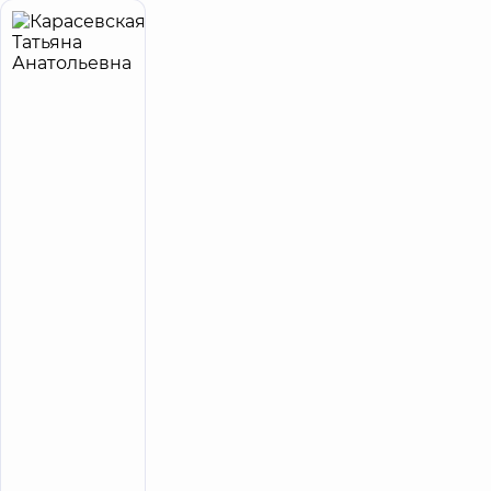
Карасевская
23
Татьяна
лет опыта
Эксперт
Анатольевна
5
32
отзыва
Ревматолог
Медицинский
Центр
«Добробут»
для всей
семьи на
Святошино
Медицинский
Центр
«Добробут»
для всей
семьи на
Берестейской
Медицинский
Центр
«Добробут» для