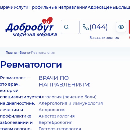
Врачи
Услуги
Профильные направления
Адреса
Цены
Больш
(044) 495-2-888
Заказать звонок
Главная
Врачи
Ревматология
Ревматологи
ВРАЧИ ПО
Ревматолог —
НАПРАВЛЕНИЯМ:
это врач,
который
специализируется
Алгология (лечение боли)
на диагностике,
Алергология и Иммунология
лечении и
Андрология
профилактике
Анестезиология
заболеваний и
Вертебрология
травм опорно-
Гастроэнтерология