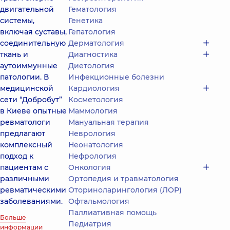
двигательной
Гематология
системы,
Генетика
включая суставы,
Гепатология
соединительную
Дерматология
ткань и
Диагностика
аутоиммунные
Диетология
патологии. В
Инфекционные болезни
медицинской
Кардиология
сети “Добробут”
Косметология
в Киеве опытные
Маммология
ревматологи
Мануальная терапия
предлагают
Неврология
комплексный
Неонатология
подход к
Нефрология
пациентам с
Онкология
различными
Ортопедия и травматология
ревматическими
Оториноларингология (ЛОР)
заболеваниями.
Офтальмология
Паллиативная помощь
Больше
Педиатрия
информации