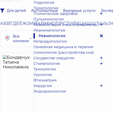
Подология
Проктология
Для детей
Англоязычные
Выездные услуги
Экспе
Психическое здоровье
Пульмонология
А
Б
В
Г
Д
Е
Ё
Ж
З
И
Й
К
Л
М
Н
О
П
Р
С
Т
У
Ф
Х
Ц
Ч
Ш
Щ
Ъ
Ы
Ь
Э
Реабилитация и восстановительное лечение
Реаниматология
Ревматология
Все
клиники
Репродуктология
Семейная медицина и терапия
Сомнология (расстройства сна)
Сосудистая хирургия
Бондарчук
23
Стоматология
Татьяна
лет опыта
Трихология
Николаевна
Урология
5
589
Фтизиатрия
отзывов
Хирургия
Ревматолог;
Эндокринология
Терапевт
Многопрофильный
Медицинский
Центр «Добробут»