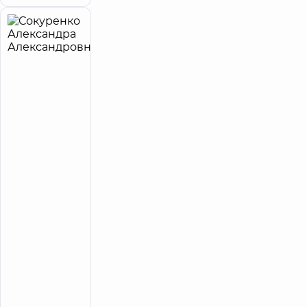
Сокуренко
12
Александра
лет опыта
Александровна
5
282
отзыва
Терапевт;
Врач
общей
практики
-
семейный
врач;
Врач
функциональной
диагностики;
Кардиолог;
Пульмонолог;
Ревматолог
Медицинский
Центр