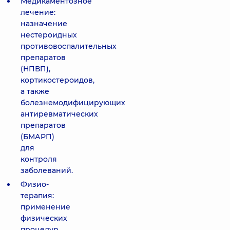
Медикаментозное
лечение:
назначение
нестероидных
противовоспалительных
препаратов
(НПВП),
кортикостероидов,
а также
болезнемодифицирующих
антиревматических
препаратов
(БМАРП)
для
контроля
заболеваний.
Физио-
терапия:
применение
физических
процедур