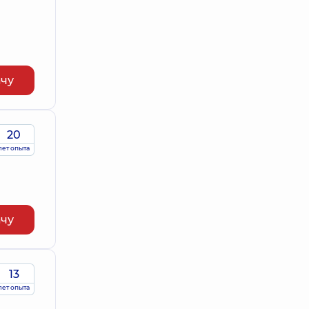
ачу
20
лет опыта
ачу
13
лет опыта