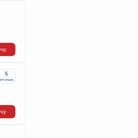
ачу
5
лет опыта
ачу