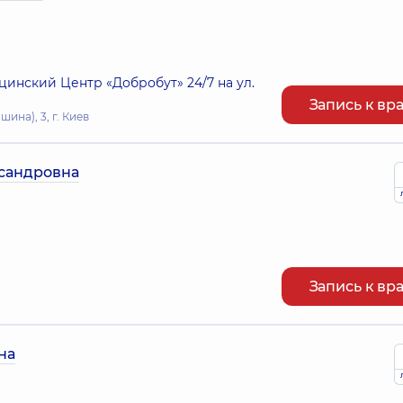
нский Центр «Добробут» 24/7 на ул.
Запись к вр
ина), 3, г. Киев
сандровна
Запись к вр
на