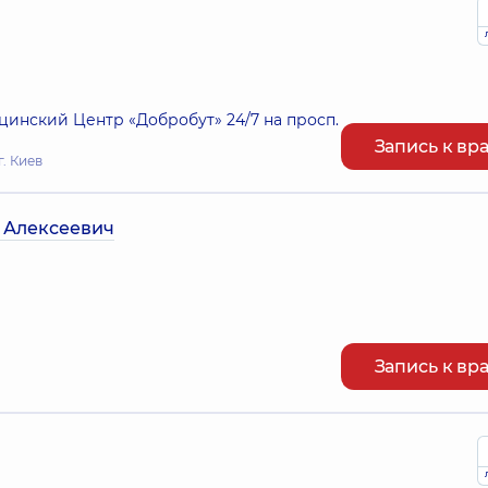
нский Центр «Добробут» 24/7 на просп.
Запись к вр
г. Киев
 Алексеевич
Запись к вр