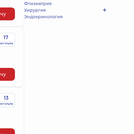
Фтизиатрия
Хирургия
ачу
Эндокринология
17
лет опыта
ачу
13
лет опыта