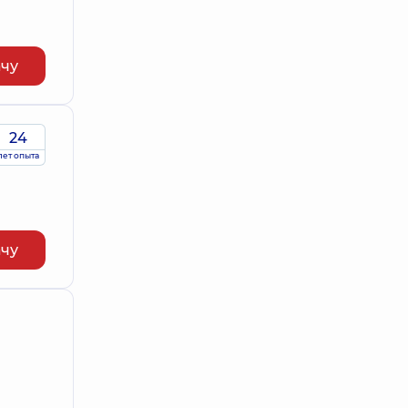
ачу
24
лет опыта
ачу