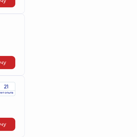
ачу
ачу
21
лет опыта
ачу