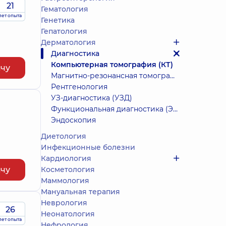
21
Гематология
лет опыта
Генетика
Гепатология
Дерматология
Диагностика
Компьютерная томография (КТ)
ачу
Магнитно-резонансная томография (МРТ)
Рентгенология
УЗ-диагностика (УЗД)
Функциональная диагностика (ЭКГ, холтер, дневное АД)
Эндоскопия
Диетология
Инфекционные болезни
Кардиология
ачу
Косметология
Маммология
Мануальная терапия
Неврология
26
Неонатология
лет опыта
Нефрология