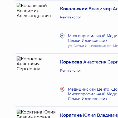
Ковальский
Владимир Ал
Рентгенолог
Многопрофильный Медици
Семьи Идзиковских
ул. Семьи Идзиковских (М. Миш
Корнеева
Анастасия Сер
Рентгенолог
Медицинский Центр «Доб
Многопрофильный Медици
Семьи Идзиковских
Корягина
Юлия Владими