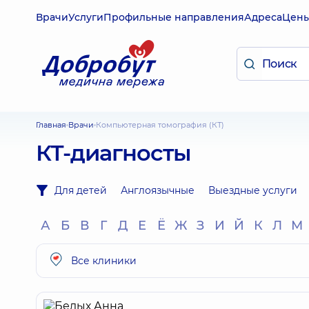
Врачи
Услуги
Профильные направления
Адреса
Цен
Главная
Врачи
Компьютерная томография (КТ)
КТ-диагносты
Для детей
Англоязычные
Выездные услуги
А
Б
В
Г
Д
Е
Ё
Ж
З
И
Й
К
Л
М
Все клиники