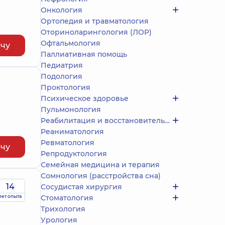
Онкология
Ортопедия и травматология
Оториноларингология (ЛОР)
Офтальмология
ачу
Паллиативная помощь
Педиатрия
Подология
Проктология
Психическое здоровье
Пульмонология
Реабилитация и восстановительное лечение
Реаниматология
Ревматология
ачу
Репродуктология
Семейная медицина и терапия
Сомнология (расстройства сна)
14
Сосудистая хирургия
лет опыта
Стоматология
Трихология
Урология