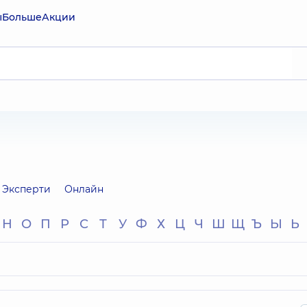
ы
Больше
Акции
Эксперти
Онлайн
Н
О
П
Р
С
Т
У
Ф
Х
Ц
Ч
Ш
Щ
Ъ
Ы
Ь