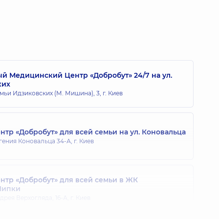
ила Ивановна
0 лет опыта
 Медицинский Центр «Добробут» 24/7 на ул.
ких
сандра Зиновьевна
мьи Идзиковских (М. Мишина), 3, г. Киев
рач ультразвуковой диагностики,
13 лет опыта
тр «Добробут» для всей семьи на ул. Коновальца
 Николаевна
гения Коновальца 34-А, г. Киев
рач ультразвуковой диагностики,
29 лет опыта
тр «Добробут» для всей семьи в ЖК
Липки
лья Александровна
дрея Верхогляда, 16-А, г. Киев
рач ультразвуковой диагностики,
39 лет опыта