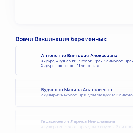
Врачи Вакцинация беременных:
Антоненко Виктория Алексеевна
Хирург; Акушер-гинеколог; Врач маммолог; Врач
Хирург проктолог,
21 лет опыта
Будченко Марина Анатольевна
Акушер-гинеколог; Врач ультразвуковой диагно
Гераськевич Лариса Николаевна
Акушер-гинеколог; Врач ультразвуковой диагно