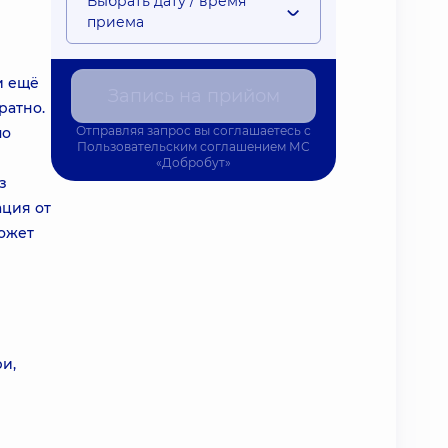
Выбрать дату / время
приема
и ещё
Запись на прийом
ратно.
Отправляя запрос вы соглашаетесь с
по
Пользовательским соглашением
МС
«Добробут»
з
ация от
может
и,