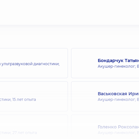
Бондарчук Татья
 ультразвуковой диагностики;
Акушер-гинеколог; В
Васьковская Ири
стики,
15 лет опыта
Акушер-гинеколог; В
Голенко Роксола
стики,
27 лет опыта
Акушер-гинеколог; В