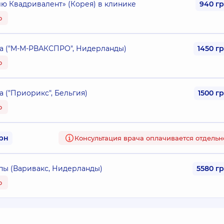
ю Квадривалент» (Корея) в клинике
940 г
о
та ("М-М-РВАКСПРО", Нидерланды)
1450 г
о
а ("Приорикс", Бельгия)
1500 г
о
грн
Консультация врача оплачивается отдельн
пы (Варивакс, Нидерланды)
5580 г
о