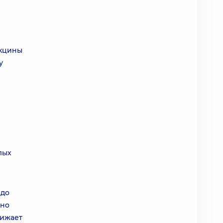
акцины
у
лых
 до
жно
нижает