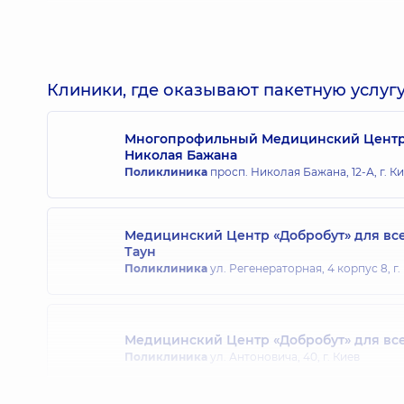
Гощенко Екатерина Анатольевна
Акушер-гинеколог; Врач ультразвуковой диагно
Клиники, где оказывают пакетную услугу
Многопрофильный Медицинский Центр «
Николая Бажана
Домнич Елена Петровна
Поликлиника
просп. Николая Бажана, 12-А, г. К
Акушер-гинеколог; Врач ультразвуковой диагно
Медицинский Центр «Добробут» для вс
Таун
Жаров Валерий Валериевич
Поликлиника
ул. Регенераторная, 4 корпус 8, г.
Акушер-гинеколог; Врач ультразвуковой диагно
Медицинский Центр «Добробут» для вс
Исмаилов Роман Идаретдинович
Поликлиника
ул. Антоновича, 40, г. Киев
Акушер-гинеколог; Врач ультразвуковой диагно
опыта