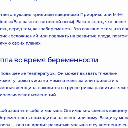
оответствующие прививки вакцинами Приорикс или М-М-
лрікс/Варівакс (от ветряной оспы). Важно знать, что после
ц перед тем, как забеременеть. Это связано с тем, что в
иск осложнений или повлиять на развитие плода, поэтом
чу о своих планах.
риппа во время беременности
и повышение температуры. Он может вызвать тяжёлые
 может угрожать жизни мамы и малыша или привести к
менная женщина находится в группе риска развития тяжё
зиологических изменений.
соб защитить себя и малыша. Оптимально сделать вакцину
 беременность приходится на осень или зиму. Вакцину мо
ости — она не вредит развитию малыша и существенно с