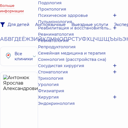
Подология
Больше
Проктология
информации
Психическое здоровье
Пульмонология
Для детей
Англоязычные
Выездные услуги
Экспе
Реабилитация и восстановительное лечение
Реаниматология
А
Б
В
Г
Д
Е
Ё
Ж
З
И
Й
К
Л
М
Н
О
П
Р
С
Т
У
Ф
Х
Ц
Ч
Ш
Щ
Ъ
Ы
Ь
Э
Ревматология
Репродуктология
Семейная медицина и терапия
Все
клиники
Сомнология (расстройства сна)
Сосудистая хирургия
Стоматология
Трихология
Антонюк
17
Урология
Ярослав
лет опыта
Фтизиатрия
Александрович
Хирургия
5
428
Эндокринология
отзывов
Ортопед-
травматолог;
Вертебролог;