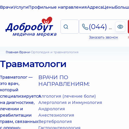
Врачи
Услуги
Профильные направления
Адреса
Цены
Больш
(044) 495-2-888
Заказать звонок
Главная
Врачи
Ортопедия и травматология
Травматологи
ВРАЧИ ПО
Травматолог —
НАПРАВЛЕНИЯМ:
это врач,
который
специализируется
Алгология (лечение боли)
на диагностике,
Алергология и Иммунология
лечении и
Андрология
реабилитации
Анестезиология
травм, связанных
Вертебрология
с опорно-
Гастроэнтерология