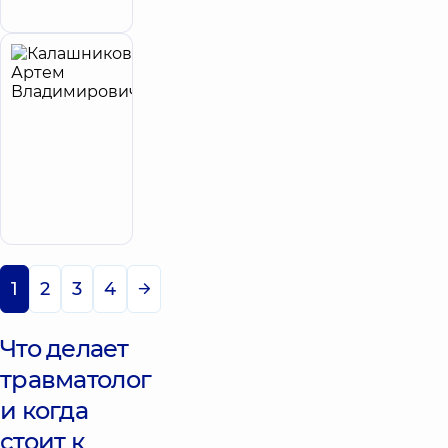
Голосеево
Калашников
14
Артем
лет опыта
Владимирович
5
248
отзывов
Ортопед-
травматолог
Запись к врачу
1
2
3
4
Что делает
травматолог
и когда
стоит к