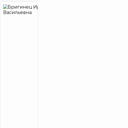
Бригинец
6
Ирина
лет опыта
Васильевна
5
588
отзывов
Ортопед-
травматолог
Многопрофильный
Медицинский
Центр «Добробут»
24/7 на ул. Семьи
Идзиковских
Медицинский
Центр
«Добробут»
для всей
семьи в
Голосеево
Многопрофильный
Медицинский
Центр «Добробут»