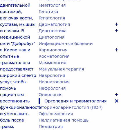
двигательной
Гематология
системой,
Генетика
включая кости,
Гепатология
суставы, мышцы
Дерматология
и связки. В
Диагностика
медицинской
Диетология
сети “Добробут”
Инфекционные болезни
в Киеве наши
Кардиология
опытные
Косметология
травматологи
Маммология
предоставляют
Мануальная терапия
широкий спектр
Неврология
услуг, чтобы
Неонатология
помочь
Нефрология
пациентам
Онкология
восстановить
Ортопедия и травматология
функциональность
Оториноларингология (ЛОР)
и уменьшить
Офтальмология
боль после
Паллиативная помощь
травм.
Педиатрия