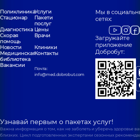
Поликлиника
Услуги
Мы в социальн
Стационар
Пакети
сетях:
послуг
Диагностика
Цены
Скорая
Врачи
Загружайте
помощь
приложение
Новости
Клиники
Добробут:
Медицинская
Контакты
библиотека
Вакансии
Почта:
info@med.dobrobut.com
Узнавай первым о пакетах услуг!
Важна информация о том, как не заболеть и уберечь здоровье в
близких. Цикл подготовленных экспертами сезонных рекоменда