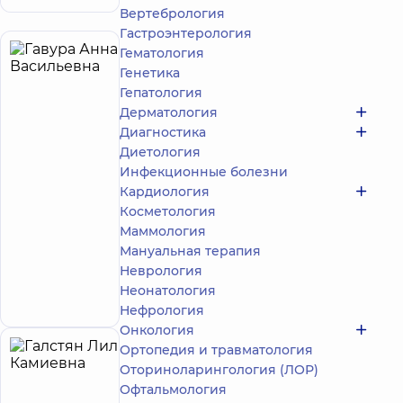
Вертебрология
Гастроэнтерология
Гематология
Гавура
4
Генетика
Анна
лет опыта
Гепатология
Васильевна
Дерматология
5
46
Диагностика
отзывов
Диетология
Стоматолог-
Инфекционные болезни
пародонтолог
Кардиология
Стоматология
Косметология
DDC для всей
Маммология
семьи на
Мануальная терапия
Печерске
Неврология
бульв. Николая
Михновского,
Запись к врачу
Неонатология
14-16, г. Киев
Нефрология
Онкология
Ортопедия и травматология
Галстян
4
Оториноларингология (ЛОР)
Лилит
лет опыта
Офтальмология
Камиевна