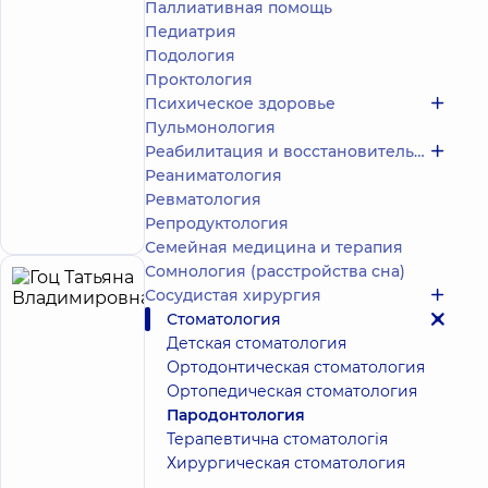
Паллиативная помощь
Педиатрия
Стоматолог-
пародонтолог
Подология
Проктология
Стоматология
Психическое здоровье
DDC для всей
Пульмонология
семьи на пр.
Реабилитация и восстановительное лечение
Воздушных
Сил
Реаниматология
просп.
Ревматология
Воздушных Сил,
Запись к врачу
Репродуктология
56, г. Киев
Семейная медицина и терапия
Сомнология (расстройства сна)
Гоц
11
Сосудистая хирургия
Татьяна
Стоматология
лет опыта
Эксперт
Владимировна
Детская стоматология
5
69
Ортодонтическая стоматология
отзывов
Ортопедическая стоматология
Стоматолог-
Пародонтология
пародонтолог
Терапевтична стоматологія
Хирургическая стоматология
Стоматология