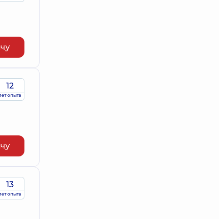
ачу
12
лет опыта
ачу
13
лет опыта