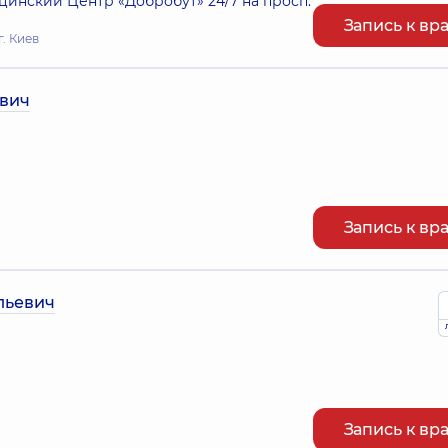
нский Центр «Добробут» 24/7 на просп.
Запись к вр
г. Киев
вич
Запись к вр
льевич
Запись к вр