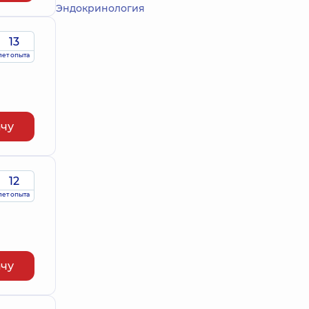
Эндокринология
13
лет опыта
ачу
12
лет опыта
ачу