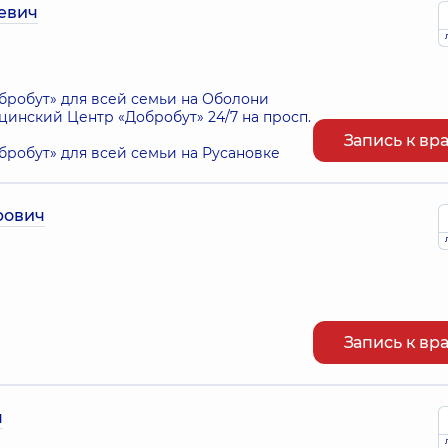
евич
робут» для всей семьи на Оболони
нский Центр «Добробут» 24/7 на просп.
Запись к вр
робут» для всей семьи на Русановке
рович
Запись к вр
ч