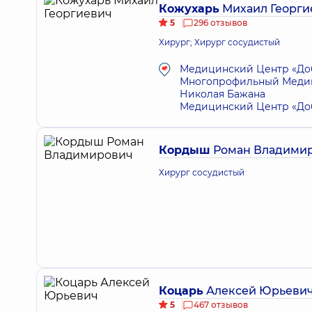
Кожухарь
Михаил Георги
5
296 отзывов
Хирург; Хирург сосудистый
Медицинский Центр «Доб
Многопрофильный Медици
Николая Бажана
Медицинский Центр «Доб
Кордыш
Роман Владими
Хирург сосудистый
Коцарь
Алексей Юрьеви
5
467 отзывов