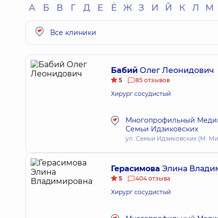
А
Б
В
Г
Д
Е
Ё
Ж
З
И
Й
К
Л
М
Все клиники
Бабий
Олег Леонидович
5
85 отзывов
Хирург сосудистый
Многопрофильный Медици
Семьи Идзиковских
ул. Семьи Идзиковских (М. Миш
Герасимова
Элина Влади
5
404 отзыва
Хирург сосудистый