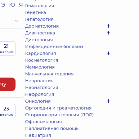
Э
Ю
Я
Гематология
Генетика
Гепатология
Дерматология
Диагностика
Диетология
21
Инфекционные болезни
лет опыта
Кардиология
Косметология
Маммология
Мануальная терапия
Неврология
ачу
Неонатология
Нефрология
Онкология
Ортопедия и травматология
23
Оториноларингология (ЛОР)
лет опыта
Офтальмология
Паллиативная помощь
Педиатрия