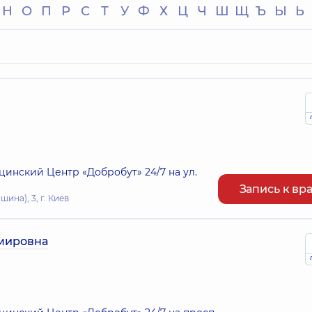
Н
О
П
Р
С
Т
У
Ф
Х
Ц
Ч
Ш
Щ
Ъ
Ы
Ь
нский Центр «Добробут» 24/7 на ул.
Запись к вр
ина), 3, г. Киев
мировна