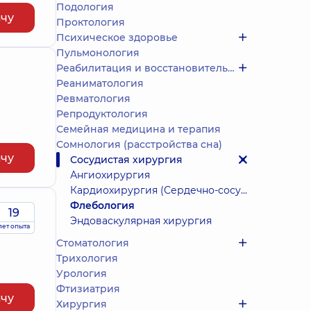
Подология
ачу
Проктология
Психическое здоровье
Пульмонология
Реабилитация и восстановительное лечение
Реаниматология
Ревматология
Репродуктология
Семейная медицина и терапия
Сомнология (расстройства сна)
ачу
Сосудистая хирургия
Ангиохирургия
Кардиохирургия (Сердечно-сосудистая хирургия)
Флебология
19
Эндоваскулярная хирургия
лет опыта
Стоматология
Трихология
Урология
Фтизиатрия
ачу
Хирургия