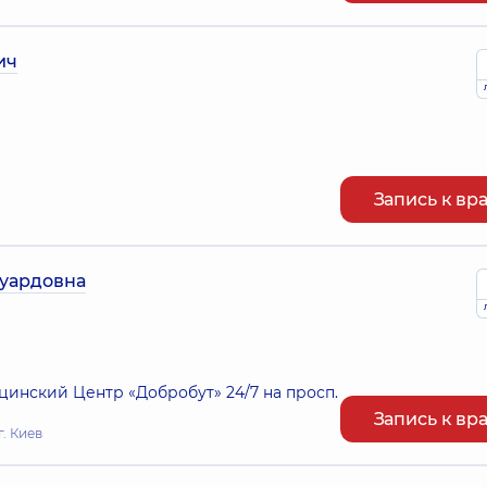
ич
Запись к вр
дуардовна
нский Центр «Добробут» 24/7 на просп.
Запись к вр
г. Киев