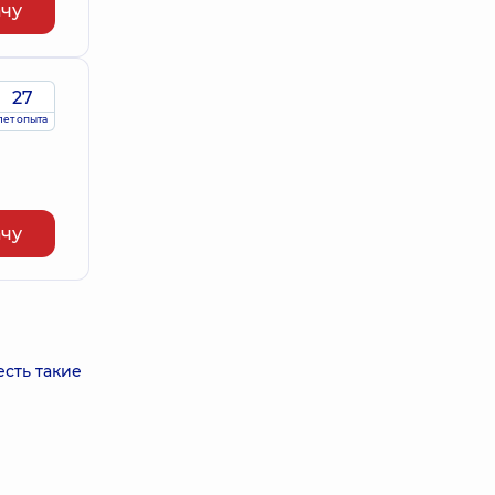
ачу
27
лет опыта
ачу
есть такие