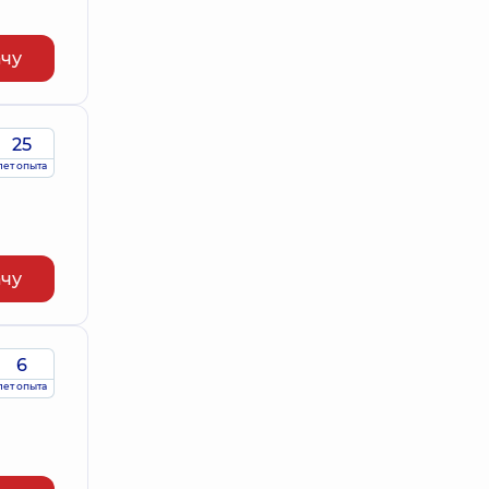
ачу
25
лет опыта
ачу
6
лет опыта