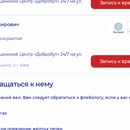
нский Центр «Добробут» 24/7 на ул.
Запись к вр
мирович
Эксперт
 сосудистый
нский Центр «Добробут» 24/7 на ул.
Запись к вр
ина), 3, г. Киев
ращаться к нему
ий вен. Вам следует обратиться к флебологу, если у вас 
гах
ли появление жёлтых пятен