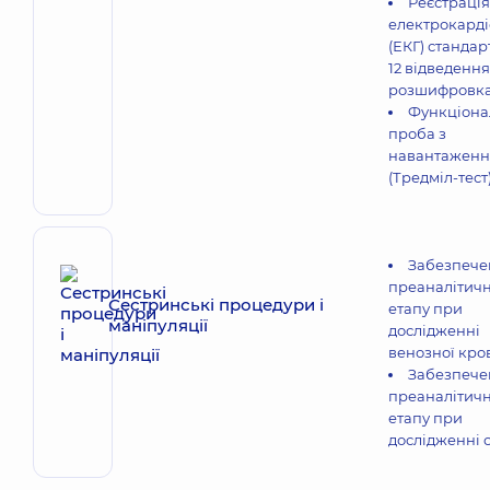
Реєстрація
електрокарді
(ЕКГ) стандар
12 відведення
розшифровк
Функціона
проба з
навантажен
(Тредміл-тест
Забезпече
преаналітич
Сестринські процедури і
етапу при
маніпуляції
дослідженні
венозної кро
Забезпече
преаналітич
етапу при
дослідженні с