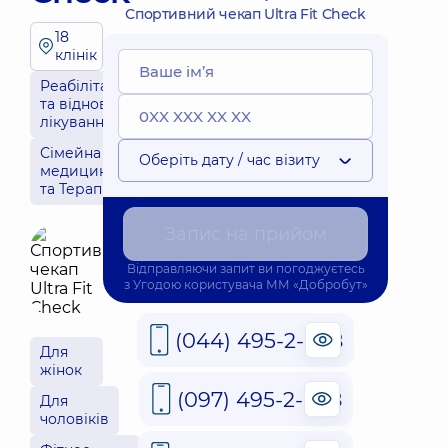
Спортивний чекап Ultra Fit Check
18
клінік
Реабілітація
та відновне
лікування
Сімейна
Оберіть дату / час візиту
медицина
та Терапія
Запис на прийом
Відправляючи запит ви погоджуєтесь
з
Угодою користувача
ММ «Добробут»
(044) 495-2-888
Для
жінок
(097) 495-2-888
Для
чоловіків