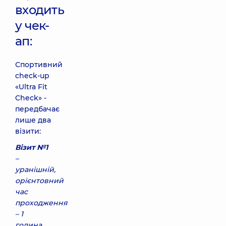
входить
у чек-
ап:
Спортивний
check-up
«Ultra Fit
Check» -
передбачає
лише два
візити:
Візит №1
–
уранішній,
орієнтовний
час
проходження
– 1
година.