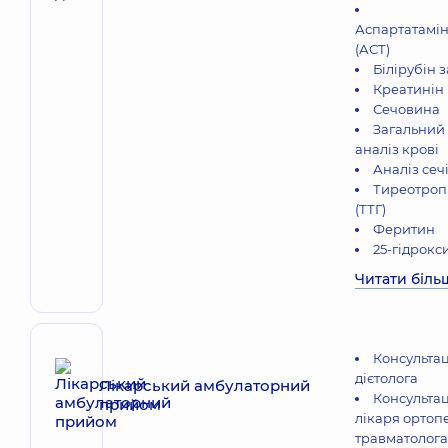
Аспартатамі
(АСТ)
Білірубін 
Креатинін 
Сечовина
Загальний
аналіз крові
Аналіз сеч
Тиреотроп
(ТТГ)
Феритин
25-гідрокс
Читати біль
Консультац
дієтолога
Лікарський амбулаторний
Консультац
прийом
лікаря ортоп
травматолога