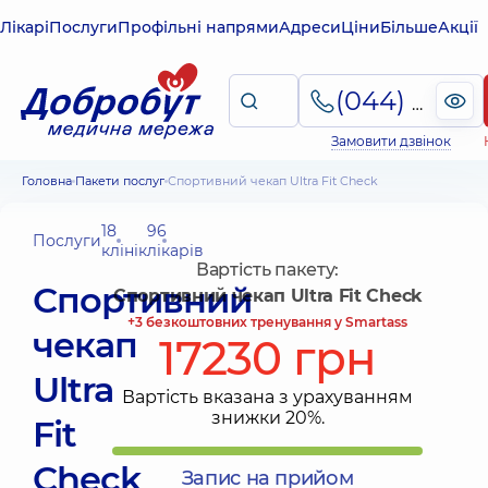
Лікарі
Послуги
Профільні напрями
Адреси
Ціни
Більше
Акції
(044) 495-2-888
Замовити дзвінок
Головна
Пакети послуг
Спортивний чекап Ultra Fit Check
18
96
Послуги
клінік
лікарів
Вартість пакету:
Спортивний
Спортивний чекап Ultra Fit Check
+3 безкоштовних тренування у Smartass
чекап
17230 грн
Ultra
Вартість вказана з урахуванням
знижки 20%.
Fit
Check
Запис на прийом