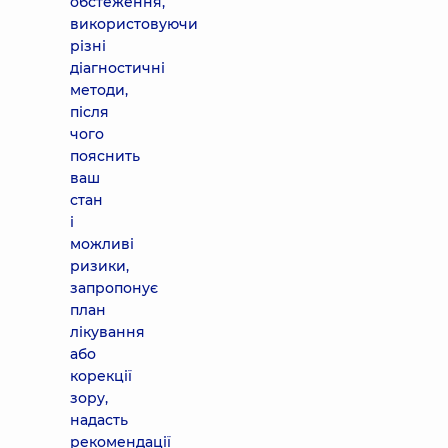
обстеження,
використовуючи
різні
діагностичні
методи,
після
чого
пояснить
ваш
стан
і
можливі
ризики,
запропонує
план
лікування
або
корекції
зору,
надасть
рекомендації