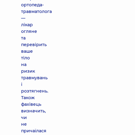
ортопеда-
травматолога
—
лікар
огляне
та
перевірить
ваше
тіло
на
ризик
травмувань
і
розтягнень.
Також
фахівець
визначить,
чи
не
причаїлася