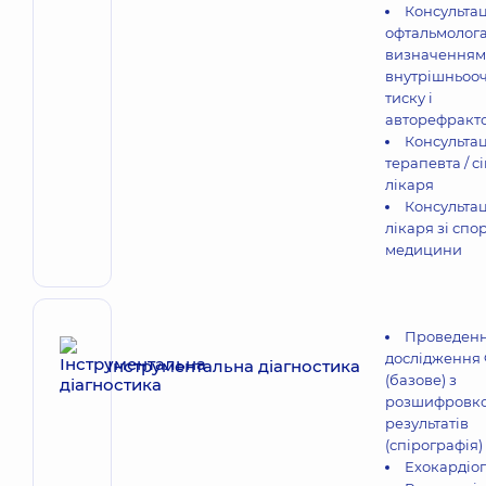
Консультац
офтальмолога
визначенням
внутрішньоо
тиску і
авторефракт
Консультац
терапевта / с
лікаря
Консультац
лікаря зі спо
медицини
Проведен
дослідження
Інструментальна діагностика
(базове) з
розшифровк
результатів
(спірографія)
Ехокардіо