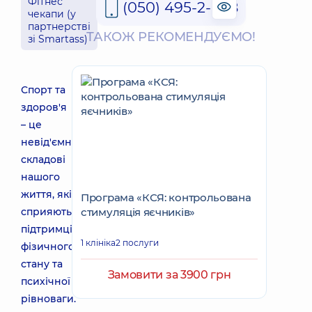
Фітнес
(050) 495-2-888
чекапи (у
партнерстві
ТАКОЖ РЕКОМЕНДУЄМО!
зі Smartass)
Спорт та
здоров'я
– це
невід'ємні
складові
нашого
життя, які
Програма «КСЯ: контрольована
сприяють
стимуляція яєчників»
підтримці
1 клініка
2 послуги
фізичного
стану та
Замовити за 3900 грн
психічної
рівноваги.