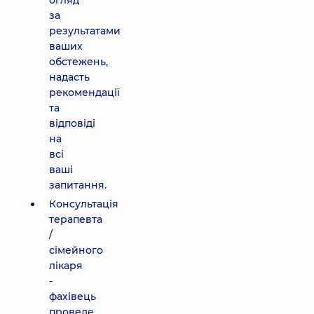
огляд
за
результатами
ваших
обстежень,
надасть
рекомендації
та
відповіді
на
всі
ваші
запитання.
Консультація
терапевта
/
сімейного
лікаря
-
фахівець
проведе