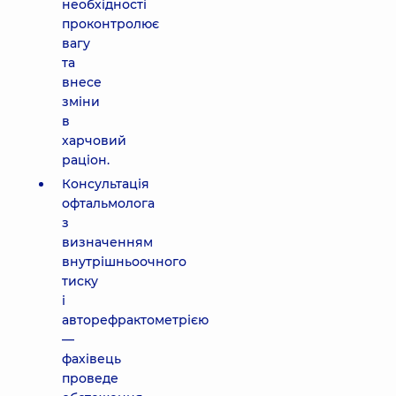
необхідності
проконтролює
вагу
та
внесе
зміни
в
харчовий
раціон.
Консультація
офтальмолога
з
визначенням
внутрішньоочного
тиску
і
авторефрактометрією
—
фахівець
проведе