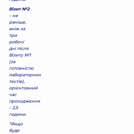
Візит №2
– не
раніше,
аніж за
три
робочі
дні після
Візиту №1
(за
готовністю
лабораторних
тестів),
орієнтовний
час
проходження
– 2,5
години.
*Якщо
буде