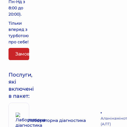
Пн-Нд з
8:00 до
20:00).
Тільки
вперед з
турботою
про себе!
Замовити пакет
Послуги,
які
включені
в пакет:
Аланінаміно
Лабораторна діагностика
(АЛТ)