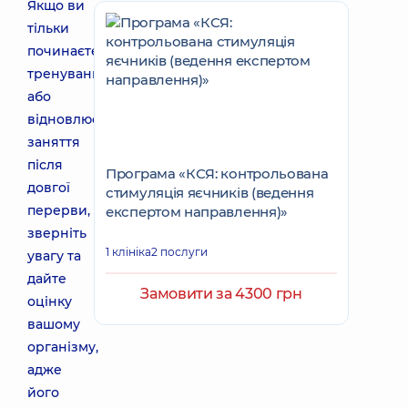
Якщо ви
тільки
починаєте
тренування
або
відновлюєте
заняття
після
Програма «КСЯ: контрольована
довгої
стимуляція яєчників (ведення
перерви,
експертом направлення)»
зверніть
1 клініка
2 послуги
увагу та
дайте
Замовити за 4300 грн
оцінку
вашому
організму,
адже
його