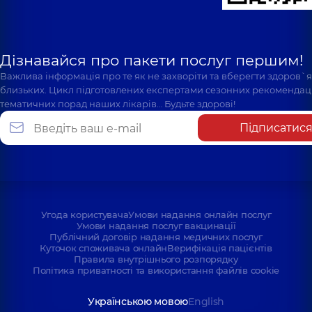
Дізнавайся про пакети послуг першим!
Важлива інформація про те як не захворіти та вберегти здоров`
близьких. Цикл підготовлених експертами сезонних рекомендаці
тематичних порад наших лікарів… Будьте здорові!
Підписатис
Угода користувача
Умови надання онлайн послуг
Умови надання послуг вакцинації
Публічний договір надання медичних послуг
Куточок споживача онлайн
Верифікація пацієнтів
Правила внутрішнього розпорядку
Політика приватності та використання файлів cookie
Українською мовою
English