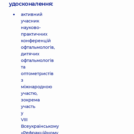
удосконалення:
активний
учасник
науково-
практичних
конференцій
офтальмологів,
дитячих
офтальмологів
та
оптометристів
з
міжнародною
участю,
зокрема
участь
у
VIII
Всеукраїнському
«Рефракційному