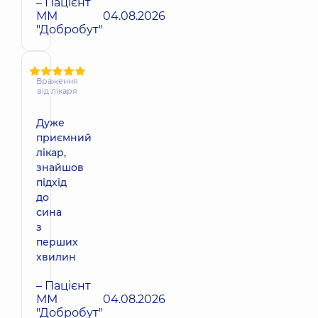
– Пацієнт
ММ
04.08.2026
"Добробут"
Враження
від лікаря
Дуже
приємний
лікар,
знайшов
підхід
до
сина
з
перших
хвилин
– Пацієнт
ММ
04.08.2026
"Добробут"