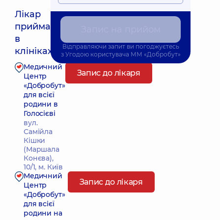
Лікар
приймає
Запис на прийом
Найближчий час прийому: Сьогодні о 19:00
в
Відправляючи запит ви погоджуєтесь
клініках:
з
Угодою користувача
ММ «Добробут»
Медичний
Запис до лікаря
Центр
«Добробут»
для всієї
родини в
Голосієві
вул.
Самійла
Кішки
(Маршала
Конєва),
10/1, м. Київ
Медичний
Запис до лікаря
Центр
«Добробут»
для всієї
родини на