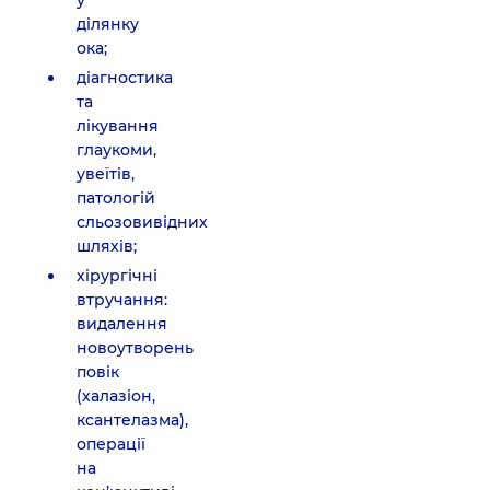
у
ділянку
ока;
діагностика
та
лікування
глаукоми,
увеїтів,
патологій
сльозовивідних
шляхів;
хірургічні
втручання:
видалення
новоутворень
повік
(халазіон,
ксантелазма),
операції
на