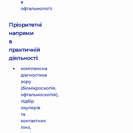
в
офтальмології.
Пріоритетні
напрями
в
практичній
діяльності:
комплексна
діагностика
зору
(біомікроскопія,
офтальмоскопія),
підбір
окулярів
та
контактних
лінз,