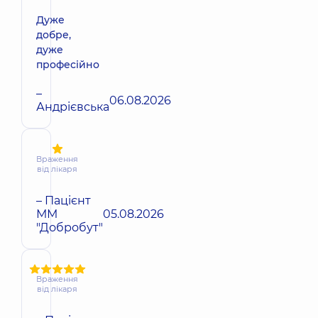
Дуже
добре,
дуже
професійно
–
06.08.2026
Андрієвська
Враження
від лікаря
– Пацієнт
ММ
05.08.2026
"Добробут"
Враження
від лікаря