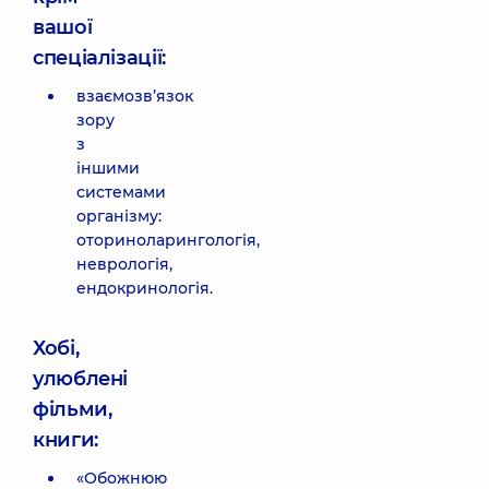
вашої
спеціалізації:
взаємозв’язок
зору
з
іншими
системами
організму:
оториноларингологія,
неврологія,
ендокринологія.
Хобі,
улюблені
фільми,
книги:
«Обожнюю