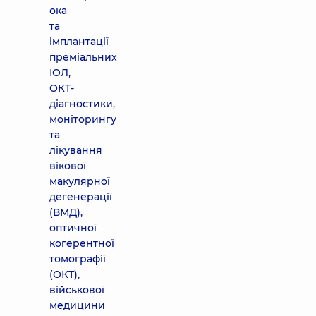
ока
та
імплантації
преміальних
ІОЛ,
ОКТ-
діагностики,
моніторингу
та
лікування
вікової
макулярної
дегенерації
(ВМД),
оптичної
когерентної
томографії
(ОКТ),
військової
медицини