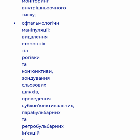
моніторинг
внутрішньоочного
тиску;
офтальмологічні
маніпуляції:
видалення
сторонніх
тіл
рогівки
та
кон'юнктиви,
зондування
сльозових
шляхів,
проведення
субкон’юнктивальних,
парабульбарних
та
ретробульбарних
ін’єкцій