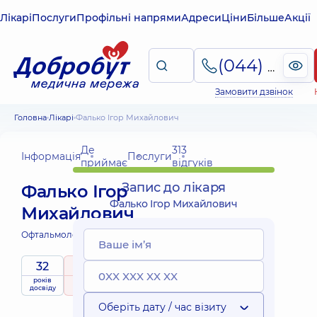
Лікарі
Послуги
Профільні напрями
Адреси
Ціни
Більше
Акції
(044) 495-2-888
Замовити дзвінок
Головна
Лікарі
Фалько Ігор Михайлович
Де
313
Інформація
Послуги
приймає
відгуків
Запис до лікаря
Фалько Ігор
Фалько Ігор Михайлович
Михайлович
Офтальмолог;
Офтальмолог дитячий;
32
5
/ 5
років
рейтинг
на підставі
приймає
досвіду
313 відгуків
дітей
Оберіть дату / час візиту