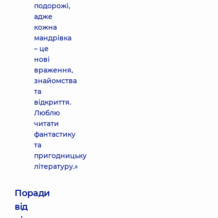
подорожі,
адже
кожна
мандрівка
– це
нові
враження,
знайомства
та
відкриття.
Люблю
читати
фантастику
та
пригодницьку
літературу.»
Поради
від