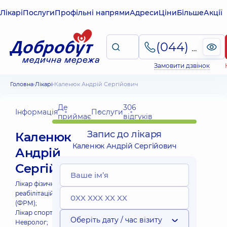
Лікарі
Послуги
Профільні напрями
Адреси
Ціни
Більше
Акції
(044) 495-2-888
Замовити дзвінок
Головна
Лікарі
Каленюк Андрій Сергійович
Де
306
Інформація
Послуги
приймає
відгуків
Запис до лікаря
Каленюк
Каленюк Андрій Сергійович
Андрій
Сергійович
Лікар фізичної та
реабілітаційної медицини
(ФРМ);
Лікар спортивної медицини;
Оберіть дату / час візиту
Невролог;