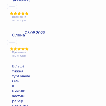
Враження
від лікаря
–
05.08.2026
Олена
Враження
від лікаря
Більше
тижня
турбувала
біль
в
нижній
частині
ребер.
Варіанти