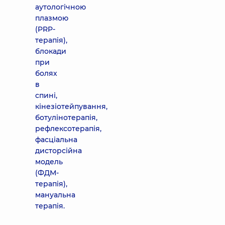
аутологічною
плазмою
(PRP-
терапія),
блокади
при
болях
в
спині,
кінезіотейпування,
ботулінотерапія,
рефлексотерапія,
фасціальна
дисторсійна
модель
(ФДМ-
терапія),
мануальна
терапія.