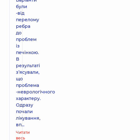
були
-від
перелому
ребра
до
проблем
із
печінкою.
В
результаті
зʼясували,
що
проблема
-неврологічного
характеру.
Одразу
почали
лікування,
вп...
Читати
весь