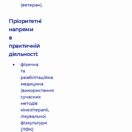
(ветеран).
Пріоритетні
напрями
в
практичній
діяльності:
фізична
та
реабілітаційна
медицина
(використання
сучасних
методів
кінезітерапії,
лікувальної
фізкультури
(ЛФК)