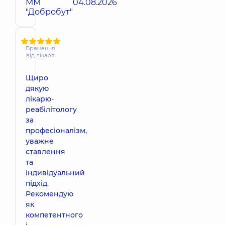
ММ
04.08.2026
"Добробут"
Враження
від лікаря
Щиро
дякую
лікарю-
реабілітологу
за
професіоналізм,
уважне
ставлення
та
індивідуальний
підхід.
Рекомендую
як
компетентного