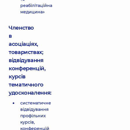
реабілітаційна
медицина»
Членство
в
асоціаціях,
товариствах;
відвідування
конференцій,
курсів
тематичного
удосконалення:
систематичне
відвідування
профільних
курсів,
конференцій