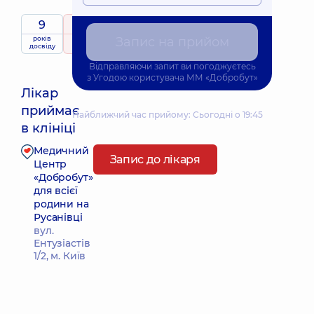
9
5
/ 5
років
рейтинг
на підставі
Запис на прийом
досвіду
306 відгуків
Відправляючи запит ви погоджуєтесь
з
Угодою користувача
ММ «Добробут»
Лікар
приймає
Найближчий час прийому: Сьогодні о 19:45
в клініці
Медичний
Запис до лікаря
Центр
«Добробут»
для всієї
родини на
Русанівці
вул.
Ентузіастів
1/2, м. Київ