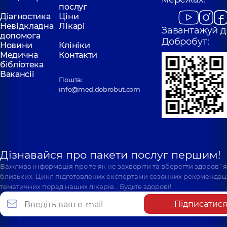
послуг
Діагностика
Ціни
Невідкладна
Лікарі
Завантажуй д
допомога
Добробут:
Новини
Клініки
Медична
Контакти
бібліотека
Вакансії
Пошта:
info@med.dobrobut.com
Дізнавайся про пакети послуг першим!
Важлива інформація про те як не захворіти та вберегти здоров`
близьких. Цикл підготовлених експертами сезонних рекомендаці
тематичних порад наших лікарів… Будьте здорові!
Підписатис