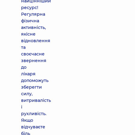
найцінніший
ресурс!
Регулярна
фізична
активність,
якісне
відновлення
та
своєчасне
звернення
до
лікаря
допоможуть
зберегти
силу,
витривалість
і
рухливість.
Якщо
відчуваєте
біль