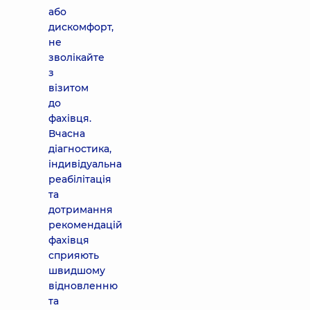
або
дискомфорт,
не
зволікайте
з
візитом
до
фахівця.
Вчасна
діагностика,
індивідуальна
реабілітація
та
дотримання
рекомендацій
фахівця
сприяють
швидшому
відновленню
та