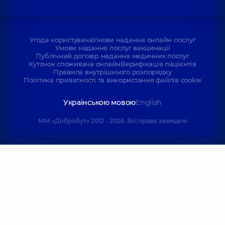
Угода користувача
Умови надання онлайн послуг
Умови надання послуг вакцинації
Публічний договір надання медичних послуг
Куточок споживача онлайн
Верифікація пацієнтів
Правила внутрішнього розпорядку
Політика приватності та використання файлів cookie
Українською мовою
English
ММ «Добробут» 2012 - 2026. Всі права захищені