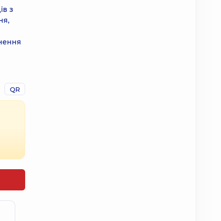
ів з
ня,
рнення
QR