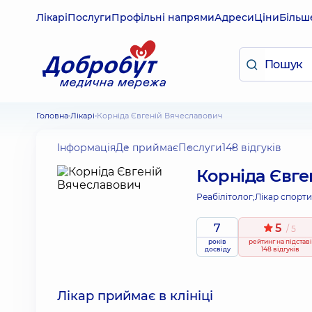
Лікарі
Послуги
Профільні напрями
Адреси
Ціни
Більш
Головна
Лікарі
Корніда Євгеній Вячеславович
Інформація
Де приймає
Послуги
148 відгуків
Корніда Євге
Реабілітолог;
Лікар спорт
7
5
/ 5
років
рейтинг
на підставі
досвіду
148 відгуків
Лікар приймає в клініці