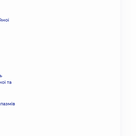
йної
ь
ної та
спазмів