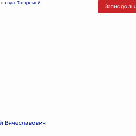
а вул. Татарській
Запис до лі
ій Вячеславович