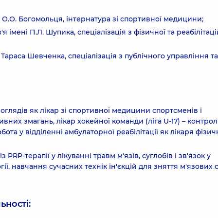
О.О. Богомольця, інтернатура зі спортивної медицини;
імені П.Л. Шупика, спеціалізація з фізичної та реабілітаці
Тараса Шевченка, спеціалізація з публічного управління та
глядів як лікар зі спортивної медицини спортсменів і
них змагань, лікар хокейної команди (ліга U-17) – контрол
бота у відділенні амбулаторної реабілітації як лікаря фізич
 PRP-терапії у лікуванні травм м'язів, суглобів і зв'язок у
ії, навчання сучасних технік ін'єкцій для зняття м'язових 
ьності: