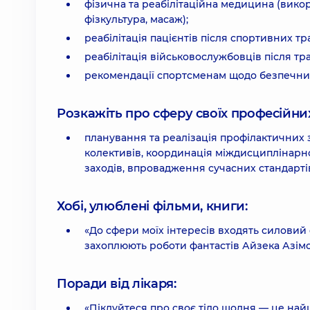
фізична та реабілітаційна медицина (викор
фізкультура, масаж);
реабілітація пацієнтів після спортивних тр
реабілітація військовослужбовців після т
рекомендації спортсменам щодо безпечних
Розкажіть про сферу своїх професійних 
планування та реалізація профілактичних 
колективів, координація міждисциплінарно
заходів, впровадження сучасних стандартів
Хобі, улюблені фільми, книги:
«До сфери моїх інтересів входять силовий 
захоплюють роботи фантастів Айзека Азімов
Поради від лікаря:
«Піклуйтеся про своє тіло щодня — це най