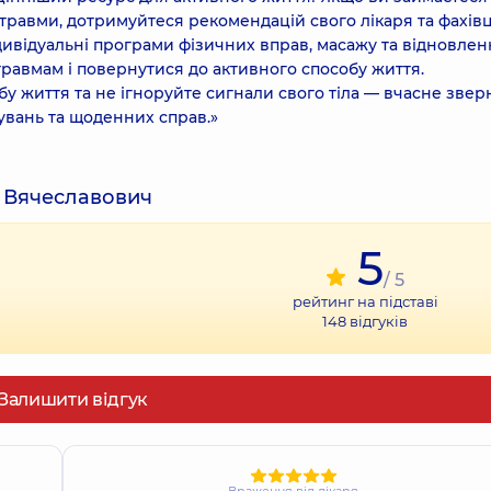
травми, дотримуйтеся рекомендацій свого лікаря та фахівц
ндивідуальні програми фізичних вправ, масажу та відновлен
травмам і повернутися до активного способу життя.
у життя та не ігноруйте сигнали свого тіла — вчасне зве
увань та щоденних справ.»
й Вячеславович
5
/ 5
рейтинг на підставі
148
відгуків
Залишити відгук