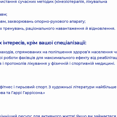
истання сучасних методик (кінезіотерапія, лікувальна
авм;
равм, захворювань опорно-рухового апарату;
 тренувань, раціонального навантаження й відновлення.
інтересів, крім вашої спеціалізації:
заходів, спрямованих на поліпшення здоров’я населення ч
ї роботи фахівців для максимального ефекту від реабіліта
 і протоколів лікування у фізичній і спортивній медицині.
фітнес і гирьовий спорт. З художньої літератури найбільше
а та Гаррі Гаррісона.»
цінніший ресурс для активного життя! Якщо ви займаєтеся