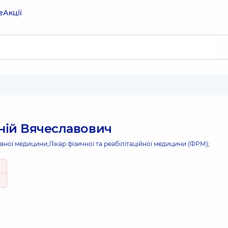
е
Акції
ній Вячеславович
ивної медицини;
Лікар фізичної та реабілітаційної медицини (ФРМ);