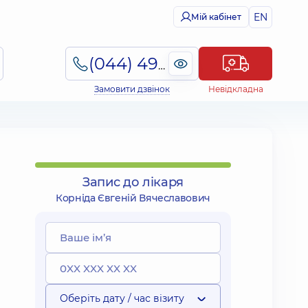
EN
Мій кабінет
(044) 495-2-888
Замовити дзвінок
Невідкладна
Запис до лікаря
Корніда Євгеній Вячеславович
Оберіть дату / час візиту