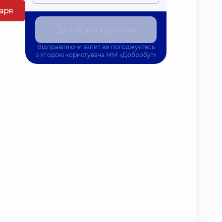
каря
Запис на прийом
Відправляючи запит ви погоджуєтесь
з
Угодою користувача
ММ «Добробут»