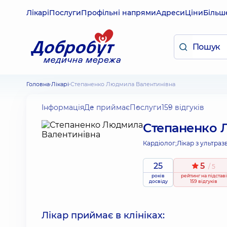
Лікарі
Послуги
Профільні напрями
Адреси
Ціни
Більш
Головна
Лікарі
Степаненко Людмила Валентинівна
Інформація
Де приймає
Послуги
159 відгуків
Степаненко 
Кардіолог;
Лікар з ультраз
25
5
/ 5
років
рейтинг
на підставі
досвіду
159 відгуків
Лікар приймає в клініках: