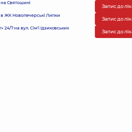
 на Святошині
Запис до лі
 в ЖК Новопечерські Липки
Запис до лі
4/7 на вул. Сім’ї Ідзиковських
Запис до лі