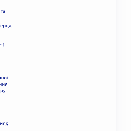
 та
серця,
ії
чної
ення
тру
ня);