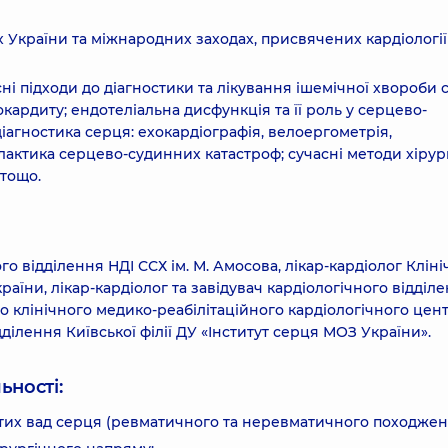
 України та міжнародних заходах, присвячених кардіології
сні підходи до діагностики та лікування ішемічної хвороби 
окардиту; ендотеліальна дисфункція та її роль у серцево-
агностика серця: ехокардіографія, велоергометрія,
лактика серцево-судинних катастроф; сучасні методи хірург
 тощо.
го відділення НДІ ССХ ім. М. Амосова, лікар-кардіолог Кліні
аїни, лікар-кардіолог та завідувач кардіологічного відділ
о клінічного медико-реабілітаційного кардіологічного цен
ділення Київської філії ДУ «Інститут серця МОЗ України».
ьності:
утих вад серця (ревматичного та неревматичного походжен