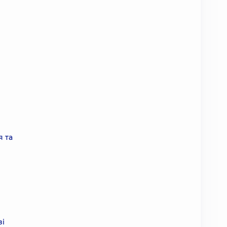
я та
зі