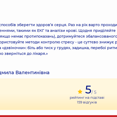
пособів зберегти здоров’я серця. Раз на рік варто проход
ннями, такими як ЕКГ та аналізи крові. Щодня приділяйте
 (якщо немає протипоказань), дотримуйтеся збалансованог
користовуйте методи контролю стресу - це суттєво знижує 
«дзвіночки»: біль або тиск у грудях, задишка, перебої ритм
но зверніться до лікаря.»
юдмила Валентинівна
5
/ 5
рейтинг на підставі
159
відгуків