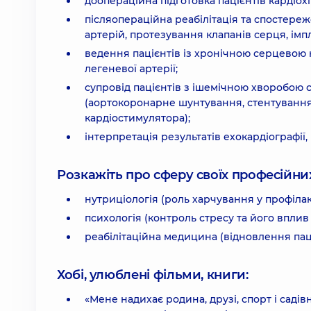
доопераційна підготовка пацієнтів кардіох
післяопераційна реабілітація та спостере
артерій, протезування клапанів серця, імп
ведення пацієнтів із хронічною серцевою 
легеневої артерії;
супровід пацієнтів з ішемічною хворобою с
(аортокоронарне шунтування, стентуванн
кардіостимулятора);
інтерпретація результатів ехокардіографії,
Розкажіть про сферу своїх професійних 
нутриціологія (роль харчування у профіла
психологія (контроль стресу та його вплив 
реабілітаційна медицина (відновлення паці
Хобі, улюблені фільми, книги:
«Мене надихає родина, друзі, спорт і садів