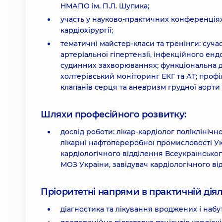
НМАПО ім. П.Л. Шупика;
участь у науково-практичних конференціях
кардіохірургії;
тематичні майстер-класи та тренінги: суча
артеріальної гіпертензії, інфекційного енд
судинних захворюваннях; функціональна ді
холтерівський моніторинг ЕКГ та АТ; профі
клапанів серця та аневризм грудної аорти
Шляхи професійного розвитку:
досвід роботи: лікар-кардіолог поліклінічно
лікарні нафтопереробної промисловості Укр
кардіологічного відділення Всеукраїнськог
МОЗ України, завідувач кардіологічного від
Пріоритетні напрями в практичній діял
діагностика та лікування вроджених і наб