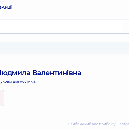
е
Акції
Людмила Валентинівна
вукової діагностики;
Найближчий час прийому: Завтра