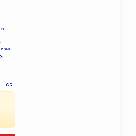
ити
о
ризик
у,
QR