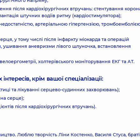
ірургічного напряму;
ження після кардіохірургічних втручань: стентування коро
лантація штучних водіїв ритму (кардіостимулятора);
недостатністю, артеріальною гіпертензією, тромбоемболіє
ерця, у тому числі після інфаркту міокарда та операцій
я, ушивання аневризми лівого шлуночка, встановлення
 велоергометрії, холтерівського моніторування ЕКГ та АТ.
інтересів, крім вашої спеціалізації:
ктиці та лікуванні серцево-судинних захворювань);
на серце);
єнтів після кардіохірургічних втручань).
ництво. Люблю творчість Ліни Костенко, Василя Стуса, брат