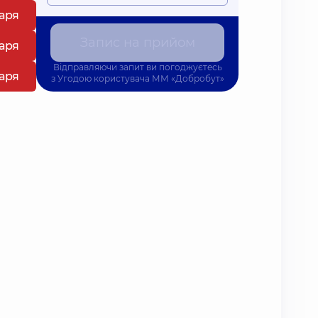
каря
Запис на прийом
каря
Відправляючи запит ви погоджуєтесь
каря
з
Угодою користувача
ММ «Добробут»