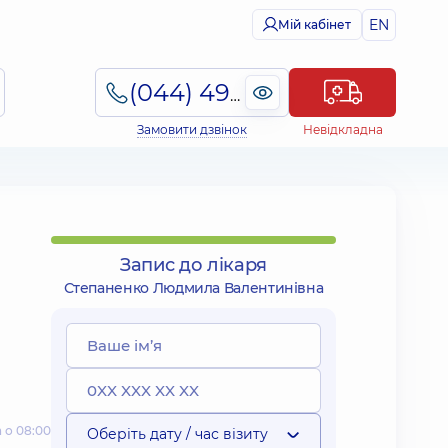
EN
Мій кабінет
(044) 495-2-888
Замовити дзвінок
Невідкладна
Запис до лікаря
Степаненко Людмила Валентинівна
 о 08:00
Оберіть дату / час візиту