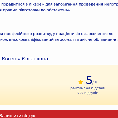
о порадитися з лікарем для запобігання проведення непот
я правил підготовки до обстежень»
ля професійного розвитку, у працівників є заохочення до
також висококваліфікований персонал та якісне обладнання
 Євгенія Євгеніївна
5
/ 5
рейтинг на підставі
727
відгуків
Залишити відгук