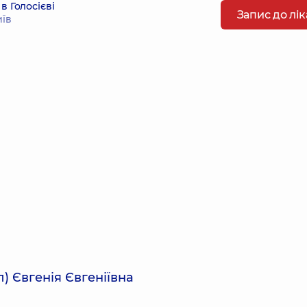
в Голосієві
Запис до лі
иїв
) Євгенія Євгеніївна