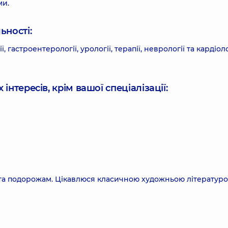
ми.
ьності:
 гастроентерології, урології, терапії, неврології та кардіоло
інтересів, крім вашої спеціалізації:
 та подорожам. Цікавлюся класичною художньою літературо