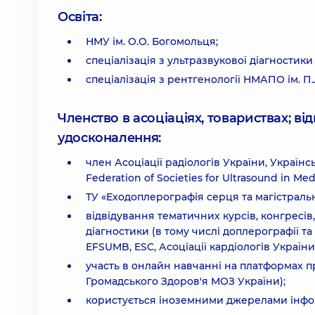
Освіта:
НМУ ім. О.О. Богомольця;
спеціалізація з ультразвукової діагностик
спеціалізація з рентгенології НМАПО ім. П
Членство в асоціаціях, товариствах; в
удосконалення:
член Асоціації радіологів України, Українсь
Federation of Societies for Ultrasound in Med
ТУ «Еходоплерографія серця та магістраль
відвідування тематичних курсів, конгресів,
діагностики (в тому числі доплерографії та 
EFSUMB, ESC, Асоціації кардіологів України
участь в онлайн навчанні на платформах пр
Громадського Здоров'я МОЗ України);
користується іноземними джерелами інфор