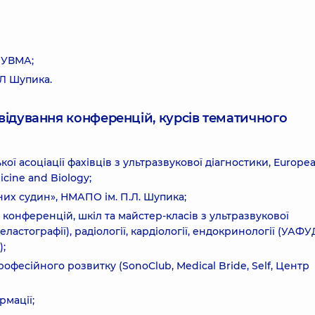
и УВМА;
.Л Шупика.
ідвідування конференцій, курсів тематичного
кої асоціації фахівців з ультразвукової діагностики, Europe
icine and Biology;
них судин», НМАПО ім. П.Л. Шупика;
 конференцій, шкіл та майстер-класів з ультразвукової
еластографії), радіології, кардіології, ендокринології (УАФУ
);
офесійного розвитку (SonoClub, Medical Bride, Self, Центр
мації;