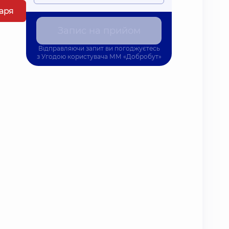
каря
Запис на прийом
Відправляючи запит ви погоджуєтесь
з
Угодою користувача
ММ «Добробут»