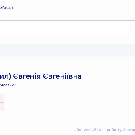
е
Акції
ил) Євгенія Євгеніївна
гностики;
Найближчий час прийому: Завтра