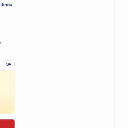
рібних
»
QR