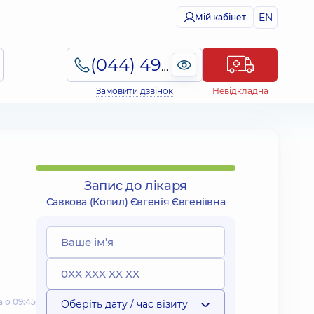
EN
Мій кабінет
(044) 495-2-888
Замовити дзвінок
Невідкладна
Запис до лікаря
Савкова (Копил) Євгенія Євгеніївна
 о 09:45
Оберіть дату / час візиту