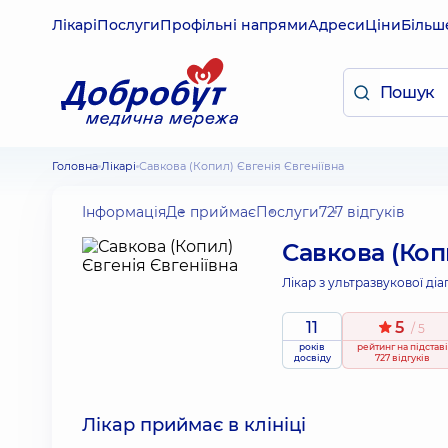
Лікарі
Послуги
Профільні напрями
Адреси
Ціни
Більш
Головна
Лікарі
Савкова (Копил) Євгенія Євгеніївна
Інформація
Де приймає
Послуги
727 відгуків
Савкова (Коп
Лікар з ультразвукової діа
11
5
/ 5
років
рейтинг
на підставі
досвіду
727 відгуків
Лікар приймає в клініці