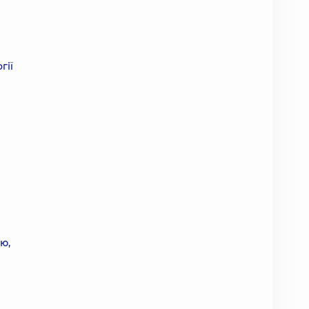
гії
ю,