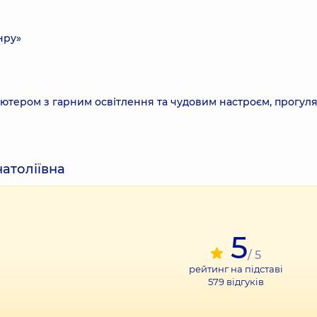
нру»
'ютером з гарним освітлення та чудовим настроєм, прогул
натоліївна
5
/ 5
рейтинг на підставі
579
відгуків