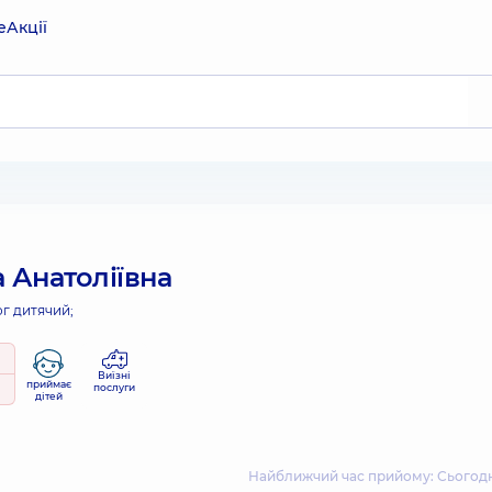
е
Акції
 Анатоліївна
г дитячий;
Виїзні
приймає
послуги
дітей
Найближчий час прийому: Сьогодні