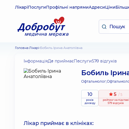
Лікарі
Послуги
Профільні напрями
Адреси
Ціни
Більш
Головна
Лікарі
Бобиль Ірина Анатоліївна
Інформація
Де приймає
Послуги
579 відгуків
Бобиль Ірина
Офтальмолог;
Офтальмоло
10
5
/ 5
років
рейтинг
на підставі
досвіду
579 відгуків
Лікар приймає в клініках: