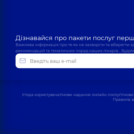
Дізнавайся про пакети послуг пер
Важлива інформація про те як не захворіти та вберегти 
рекомендацій та тематичних порад наших лікарів… Будьте
Угода користувача
Умови надання онлайн послуг
Умови 
Правила в