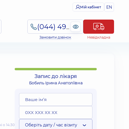
EN
Мій кабінет
(044) 495-2-888
Замовити дзвінок
Невідкладна
Запис до лікаря
Бобиль Ірина Анатоліївна
Оберіть дату / час візиту
 о 14:30