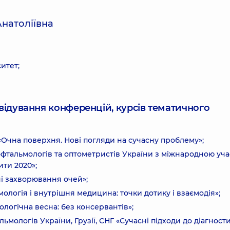
Анатоліївна
итет;
ідвідування конференцій, курсів тематичного
, «Очна поверхня. Нові погляди на сучасну проблему»;
фтальмологів та оптометристів України з міжнародною уча
ти 2020»;
ні захворювання очей»;
огія і внутрішня медицина: точки дотику і взаємодія»;
огічна весна: без консервантів»;
мологів України, Грузії, СНГ «Сучасні підходи до діагности