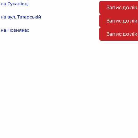
на Русанівці
Запис до лі
а вул. Татарській
Запис до лі
 на Позняках
Запис до лі