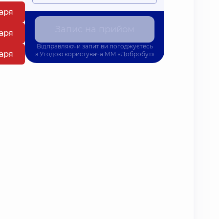
каря
Запис на прийом
каря
Відправляючи запит ви погоджуєтесь
каря
з
Угодою користувача
ММ «Добробут»