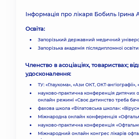
Інформація про лікаря Бобиль Ірина 
Освіта:
Запорізький державний медичний універс
Запорізька академія післядипломної освіти
Членство в асоціаціях, товариствах; в
удосконалення:
ТУ: «Глаукома», «Ази ОКТ, ОКТ-ангіографії»
науково-практична конференція дитячих о
онлайн режимі «Своє дитинство треба бачи
фахова школа «Філатовська школа»: «Вірус
Міжнародна онлайн конференція «Офтальмол
науково-практична конференція «Офтальмол
Міжнародний онлайн конгрес лікарів офталь