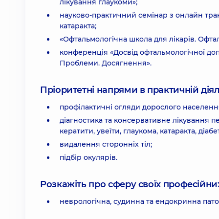
лікування глаукоми»;
науково-практичний семінар з онлайн тран
катаракта;
«Офтальмологічна школа для лікарів. Офталь
конференція «Досвід офтальмологічної допо
Проблеми. Досягнення».
Пріоритетні напрями в практичній діял
профілактичні огляди дорослого населенн
діагностика та консервативне лікування пе
кератити, увеїти, глаукома, катаракта, діаб
видалення сторонніх тіл;
підбір окулярів.
Розкажіть про сферу своїх професійних 
неврологічна, судинна та ендокринна патол