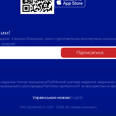
шим!
здоров`я ваших близьких. Цикл підготовлених експертами сезонн
 здорові!
Підписатися
надання послуг вакцинації
Публічний договір надання медичних 
нутрішнього розпорядку
Політика приватності та використання фа
Українською мовою
English
ММ «Добробут» 2012 - 2026. Всі права захищені