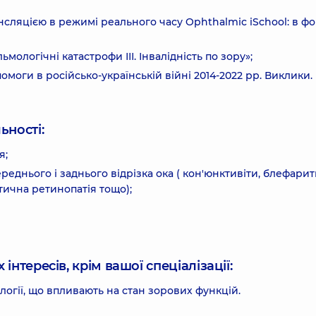
сляцією в режимі реального часу Ophthalmic iSchool: в фо
мологічні катастрофи ІІІ. Інвалідність по зору»;
моги в російсько-українській війні 2014-2022 рр. Виклики.
ьності:
я;
реднього і заднього відрізка ока ( кон'юнктивіти, блефарит
етична ретинопатія тощо);
інтересів, крім вашої спеціалізації:
огії, що впливають на стан зорових функцій.