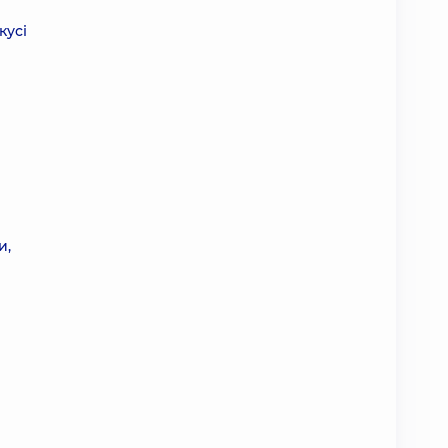
кусі
и,