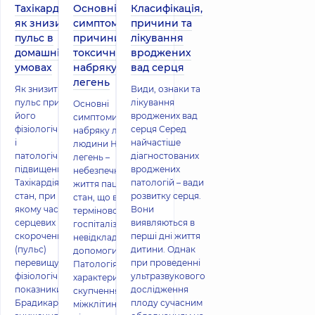
Тахікардія –
Основні
Класифікація,
як знизити
симптоми та
причини та
пульс в
причини
лікування
домашніх
токсичного
вроджених
умовах
набряку
вад серця
легень
Як знизити
Види, ознаки та
пульс при
лікування
Основні
його
вроджених вад
симптоми
фізіологічному
серця Серед
набряку легень у
і
найчастіше
людини Набряк
патологічному
діагностованих
легень –
підвищенні
вроджених
небезпечний для
Тахікардія –
патологій – вади
життя пацієнта
стан, при
розвитку серця.
стан, що вимагає
якому частота
Вони
термінової
серцевих
виявляються в
госпіталізації та
скорочень
перші дні життя
невідкладної
(пульс)
дитини. Однак
допомоги.
перевищує
при проведенні
Патологія
фізіологічні
ультразвукового
характеризується
показники.
дослідження
скупченням
Брадикардія –
плоду сучасним
міжклітинної