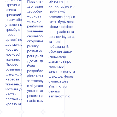
Правильне
місячних. 10
Причина
харчування при
основних ознак
явища –
хворобах серця
Вагітність –
тривалий
– основа
важлива подія в
спазм або
успішної
житті будь-якої
утворення
реабілітації,
жінки. Частіше
тромбу в
зміцнення
вона радісна та
просвіті
серцевого м'яза,
довгоочікувана,
артерії, по якій
скорочення
та іноді
доставляється
ризику
небажана. В
кров до
розвитку
обох випадках
мозкової
рецидивів.
жінка хоче
тканини.
Досить давно
дізнатись про
Процес
була
можливе
розвивається
розроблена
зачаття якомога
швидко, бо
дієта №10, яка
швидше. Через
нервова
застосовується
скільки днів
тканина дуже
в лікувальних
з’являються
чутлива до
установах і
ознаки
нестачі
рекомендується
вагітності піс
постачання
пацієнтам
кров’ю, кисн