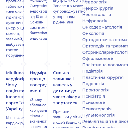
молодому віці.
внутрішніх органів.
прописаних
Неврологія
Смертність від
Запалення може
таблеток і
Нейрохірургія
ендокардиту –
супроводжуватися
тиск може
Неонатологія
від 10 до 40%.
утворенням
піднятися до
Нефрологія
Основні
рідини, яка
дуже високих
Онкодерматологія
симптоми
цифр. У цей
бактеріального
Онкологія
момент,
ендокардиту:
зазвичай, і
Ортодонтична стома
відбувається
Ортопедія та травмат
гостре
Оториноларингологі
порушення мо
Офтальмологія
Паліативна допомога
Педіатрія
Мініінвазивна
Надмірна вага:
Сильна
Пластична хірургія
кардіохірургія.
про що
задишка і
Подологiя
Чому
попереджають
кашель у
Проктологія
пацієнтам-
вчені
дитини: до
Психіатрія
іноземцям
якого лікаря
«Знову
Психологія
варто їхати в
звертатися
збалансоване
Україну
Психотерапія
харчування,
Причини
Пульмонологія
фізична
задишки у літніх
Мініінвазивна
Реабілітація та відн
активність — так,
людей Задишка –
кардіохірургія в
знаємо ми всі», —
Реаніматологія
це порушення