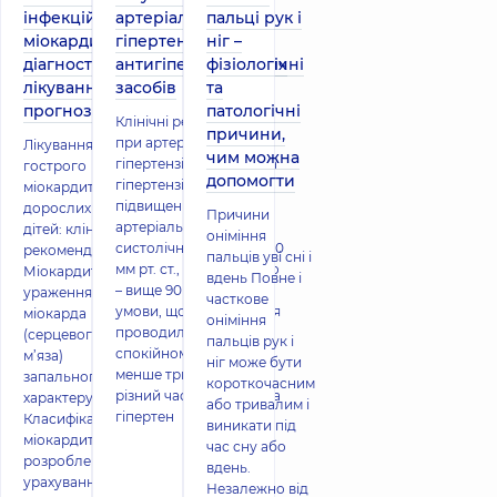
інфекційного
артеріальної
пальці рук і
міокардиту,
гіпертензії. Групи
ніг –
діагностика,
антигіпертензивних
фізіологічні
лікування,
засобів
та
прогноз
патологічні
Клінічні рекомендації
причини,
при артеріальній
Лікування
чим можна
гіпертензії Артеріальна
гострого
допомогти
гіпертензія – стійке
міокардиту в
підвищення
дорослих і
Причини
артеріального тиску:
дітей: клінічні
оніміння
систолічного – вище 140
рекомендації
пальців уві сні і
мм рт. ст., діастолічного
Міокардит –
вдень Повне і
– вище 90 мм рт. ст. за
ураження
часткове
умови, що вимірювання
міокарда
оніміння
проводились у
(серцевого
пальців рук і
спокійному стані й не
м’яза)
ніг може бути
менше трьох разів у
запального
короткочасним
різний час. Артеріальна
характеру.
або тривалим і
гіпертен
Класифікація
виникати під
міокардитів
час сну або
розроблена з
вдень.
урахуванням
Незалежно від