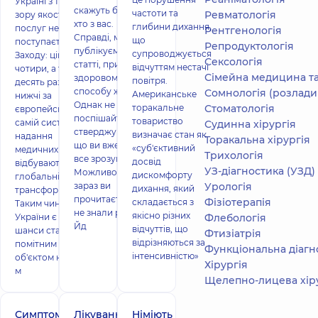
Україні з точки
скажуть багато
частоти та
Ревматологія
зору якості
хто з вас.
глибини дихання,
послуг не
Рентгенологія
Справді, ми часто
що
поступається
Репродуктологія
публікуємо
супроводжується
Заходу: ціни - в
Сексологія
статті, присвячені
відчуттям нестачі
чотири, а то і в
Сімейна медицина та
здоровому
повітря.
десять разів
способу життя.
Сомнологія (розлади
Американське
нижчі за
Однак не
торакальне
Стоматологія
європейські, а у
поспішайте
товариство
самій системі
Судинна хірургія
стверджувати,
визначає стан як
надання
Торакальна хірургія
що ви вже давно
«суб'єктивний
медичних послуг
Трихологія
все зрозуміли.
досвід
відбуваються
УЗ-діагностика (УЗД)
Можливо, саме
дискомфорту
глобальні
зараз ви
Урологія
дихання, який
трансформації.
прочитаєте, чого
Фізіотерапія
складається з
Таким чином, в
не знали раніше.
якісно різних
України є всі
Флебологія
Йд
відчуттів, що
шанси стати
Фтизіатрія
відрізняються за
помітним
Функціональна діагностика (ЕКГ
інтенсивністю»
об'єктом на карті
Хірургія
м
Щелепно-лицева хір
Симптоми
Лікування
Німіють