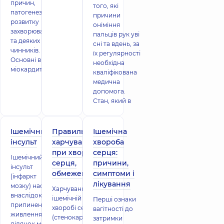
причин,
того, які
патогенезу,
причини
розвитку
оніміння
захворювання
пальців рук уві
та деяких інших
сні та вдень, за
чинників.
їх регулярності
Основні види
необхідна
міокардит
кваліфікована
медична
допомога.
Стан, який в
Ішемічний
Правильне
Ішемічна
інсульт
харчування
хвороба
при хворобах
серця:
Ішемічний
серця,
причини,
інсульт
обмеження
симптоми і
(інфаркт
лікування
мозку) настає
Харчування при
внаслідок
ішемічній
Перші ознаки
припинення
хворобі серця
вагітності до
живлення
(стенокардії)
затримки
ділянок мозку.