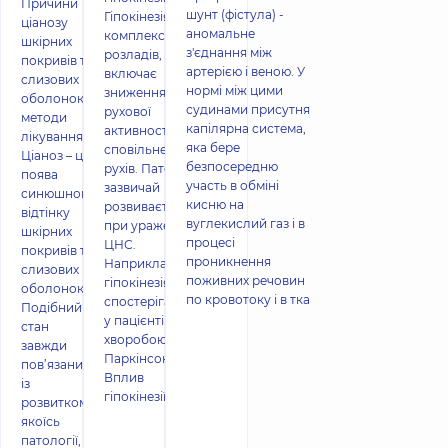
Причини
шунт (фістула) -
Гіпокінезія – це
ціанозу
аномальне
комплекс
шкірних
з'єднання між
розладів, що
покривів та
артерією і веною. У
включає
слизових
нормі між цими
зниження
оболонок,
судинами присутня
рухової
методи
капілярна система,
активності і
лікування
яка бере
сповільненість
Ціаноз – це
безпосередню
рухів. Патологія
поява
участь в обміні
зазвичай
синюшного
кисню на
розвивається
відтінку
вуглекислий газ і в
при ураженнях
шкірних
процесі
ЦНС.
покривів та
проникнення
Наприклад,
слизових
поживних речовин
гіпокінезія
оболонок.
по кровотоку і в тка
спостерігається
Подібний
у пацієнтів з
стан
хворобою
завжди
Паркінсона.
пов’язаний
Вплив
із
гіпокінезії
розвитком
якоїсь
патології,