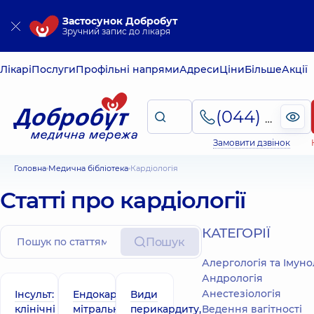
Застосунок Добробут
Зручний запис до лікаря
Лікарі
Послуги
Профільні напрями
Адреси
Ціни
Більше
Акції
(044) 495-2-888
Замовити дзвінок
Головна
Медична бібліотека
Кардіологія
Статті про кардіології
КАТЕГОРІЇ
Пошук
Алергологія та Імуно
Андрологія
Анестезіологія
Інсульт:
Ендокардит
Види
клінічні
мітрального
перикардиту,
Ведення вагітності