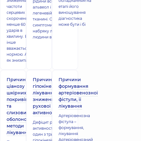
зниження
обладнанням на
рідини всередині
частоти
етапі його
альвеол і в
серцевих
виношування
легеневій
скорочень
діагностика
тканині. Основні
менше 60
може бути і бі
симптоми
ударів в
набряку легень у
хвилину. Все
людини в п
інше
вважається
нормою. Але
як знизити п
Причини
Причини
Причини
ціанозу
гіпокінезії,
формування
шкірних
лікування
артеріовенозної
покривів
зниження
фістули, її
та
рухової
лікування
слизових
активності
Артеріовенозна
оболонок,
фістула –
Дефіцит рухової
методи
формування,
активності як
лікування
лікування
один з тригерів
Артеріовенозний
гіпокінезії