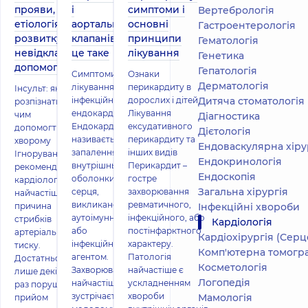
прояви,
і
симптоми і
Вертебрологія
етіологія
аортального
основні
Гастроентерологія
розвитку,
клапанів: що
принципи
Гематологія
невідкладна
це таке
лікування
Генетика
допомога
Гепатологія
Симптоми і
Ознаки
Дерматологія
лікування
перикардиту в
Інсульт: як
інфекційного
дорослих і дітей.
Дитяча стоматологія
розпізнати і
ендокардиту
Лікування
чим
Діагностика
Ендокардитом
ексудативного
допомогти
Дієтологія
називається
перикардиту та
хворому
Ендоваскулярна хіру
запалення
інших видів
Ігнорування
Ендокринологія
внутрішньої
Перикардит –
рекомендацій
Ендоскопія
оболонки
гостре
кардіолога –
Загальна хірургія
серця,
захворювання
найчастіша
викликане
ревматичного,
причина
Інфекційні хвороби
аутоімунним
інфекційного, або
стрибків
Кардіологія
або
постінфарктного
артеріального
Кардіохірургія (Серцево-
інфекційним
характеру.
тиску.
Комп'ютерна томогра
агентом.
Патологія
Достатньо
Косметологія
Захворювання
найчастіше є
лише декілька
Логопедія
найчастіше
ускладненням
раз порушити
зустрічається в
хвороби
Мамологія
прийом