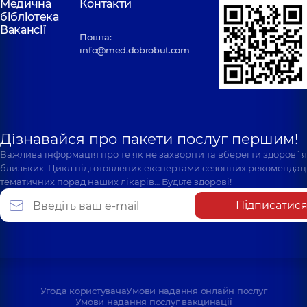
Медична
Контакти
бібліотека
Вакансії
Пошта:
info@med.dobrobut.com
Дізнавайся про пакети послуг першим!
Важлива інформація про те як не захворіти та вберегти здоров`
близьких. Цикл підготовлених експертами сезонних рекомендаці
тематичних порад наших лікарів… Будьте здорові!
Підписатис
Угода користувача
Умови надання онлайн послуг
Умови надання послуг вакцинації