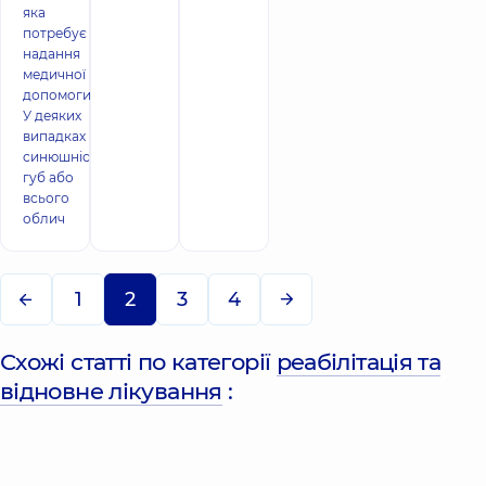
яка
потребує
надання
медичної
допомоги.
У деяких
випадках
синюшність
губ або
всього
облич
1
2
3
4
Схожі статті по категорії
реабілітація та
відновне лікування
: