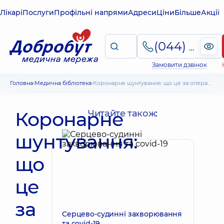
Лікарі
Послуги
Профільні напрями
Адреси
Ціни
Більше
Акції
(044) 495-2-888
Замовити дзвінок
Головна
Медична бібліотека
Коронарне шунтування: що це за операція, як вона проходить і скільки триває
Коронарне
Читайте також:
шунтування:
що
це
за
Серцево-судинні захворювання
та covid-19