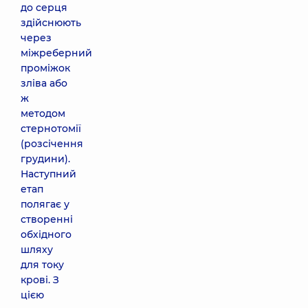
до серця
здійснюють
через
міжреберний
проміжок
зліва або
ж
методом
стернотомії
(розсічення
грудини).
Наступний
етап
полягає у
створенні
обхідного
шляху
для току
крові. З
цією