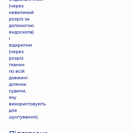
(через
невеликий
розріз за
допомогою
ендоскопа)
і
відкритим
(через
розріз
тканин
по всій
довжині
ділянки
судини,
яку
використовують
для
шунтування).