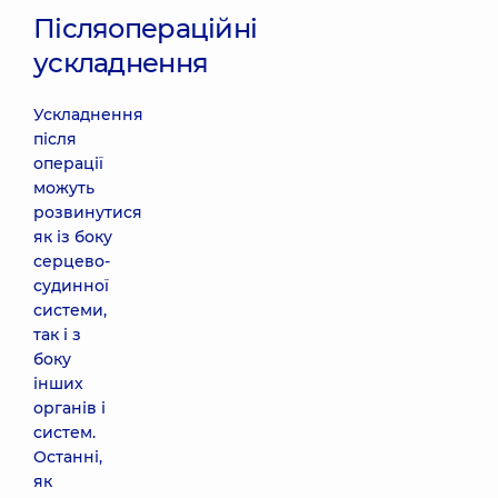
Післяопераційні
ускладнення
Ускладнення
після
операції
можуть
розвинутися
як із боку
серцево-
судинної
системи,
так і з
боку
інших
органів і
систем.
Останні,
як