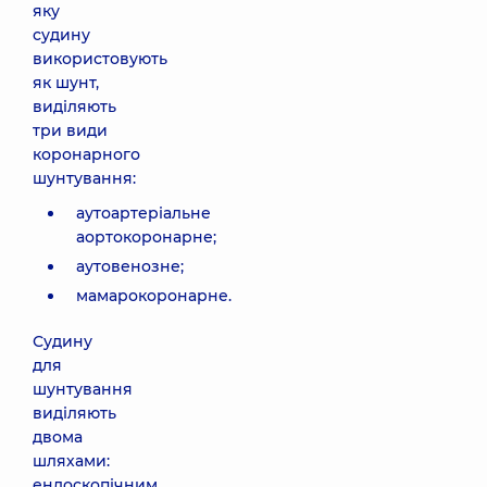
яку
судину
використовують
як шунт,
виділяють
три види
коронарного
шунтування:
аутоартеріальне
аортокоронарне;
аутовенозне;
мамарокоронарне.
Судину
для
шунтування
виділяють
двома
шляхами:
ендоскопічним