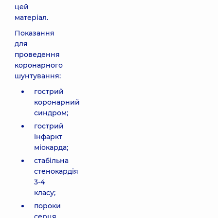
цей
матеріал.
Показання
для
проведення
коронарного
шунтування:
гострий
коронарний
синдром;
гострий
інфаркт
міокарда;
стабільна
стенокардія
3-4
класу;
пороки
серця