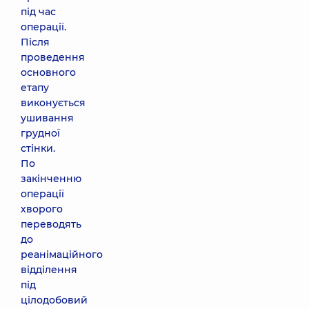
під час
операції.
Після
проведення
основного
етапу
виконується
ушивання
грудної
стінки.
По
закінченню
операції
хворого
переводять
до
реанімаційного
відділення
під
цілодобовий