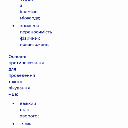
з
ішемією
міокарда;
знижена
переносимість
фізичних
навантажень.
Основні
протипоказання
для
проведення
такого
лікування
– це:
важкий
стан
хворого,;
тяжка