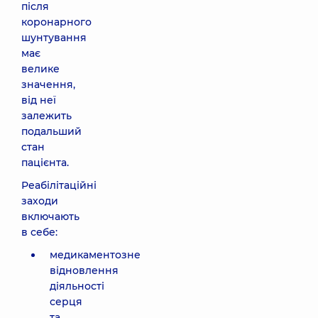
після
коронарного
шунтування
має
велике
значення,
від неї
залежить
подальший
стан
пацієнта.
Реабілітаційні
заходи
включають
в себе:
медикаментозне
відновлення
діяльності
серця
та