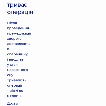
триває
операція
Після
проведення
премедикації
хворого
доставляють
в
операційну
і вводять
у стан
наркозного
сну.
Тривалість
операції
– від 4 до
6 годин.
Доступ