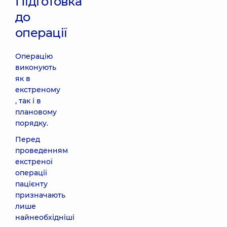
Підготовка
до
операції
Операцію
виконують
як в
екстреному
, так і в
плановому
порядку.
Перед
проведенням
екстреної
операції
пацієнту
призначають
лише
найнеобхідніші