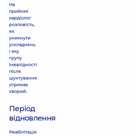
На
прийомі
кардіолог
розповість,
як
уникнути
ускладнень
і яку
групу
інвалідності
після
шунтування
отримає
хворий.
Період
відновлення
Реабілітація