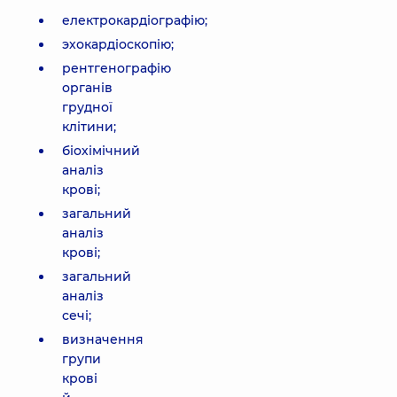
електрокардіографію;
эхокардіоскопію;
рентгенографію
органів
грудної
клітини;
біохімічний
аналіз
крові;
загальний
аналіз
крові;
загальний
аналіз
сечі;
визначення
групи
крові