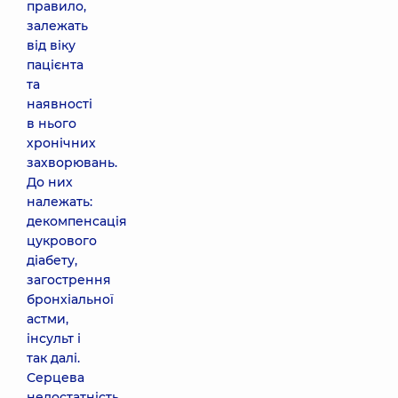
правило,
залежать
від віку
пацієнта
та
наявності
в нього
хронічних
захворювань.
До них
належать:
декомпенсація
цукрового
діабету,
загострення
бронхіальної
астми,
інсульт і
так далі.
Серцева
недостатність,