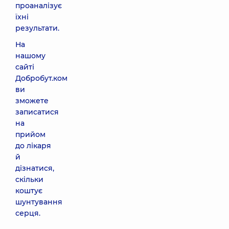
проаналізує
їхні
результати.
На
нашому
сайті
Добробут.ком
ви
зможете
записатися
на
прийом
до лікаря
й
дізнатися,
скільки
коштує
шунтування
серця.