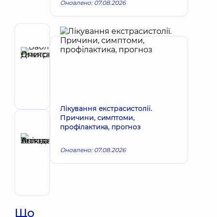
Оновлено: 07.08.2026
Автор
Бабляк
Олександр
Запис до лікаря
Дмитрович
Хірург
серцево-
судинний
Лікування екстрасистолії.
Причини, симптоми,
Рецензент
профілактика, прогноз
Анікєєва
Тетяна
Оновлено: 07.08.2026
Запис до лікаря
Володимирівна
Терапевт;
Кардіолог;
Ревматолог
Що