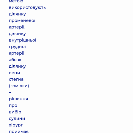
метою
використовують
ділянку
променевої
артерії,
ділянку
внутрішньої
грудної
артерії
або ж
ділянку
вени
стегна
(гомілки)
–
рішення
про
вибір
судини
хірург
приймає