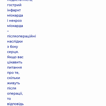
гострий
інфаркт
міокарда
і некроз
міокарда
–
післяопераційні
наслідки
з боку
серця.
Якщо вас
цікавить
питання
про те,
скільки
живуть
після
операції,
то
відповідь