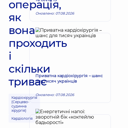
операція,
як
Оновлено: 07.08.2026
вона
проходить
і
скільки
Приватна кардіохірургія – шанс
триває
для тисяч українців
Оновлено: 07.08.2026
Кардіохірургія
(Серцево-
судинна
хірургія)
Кардіологія