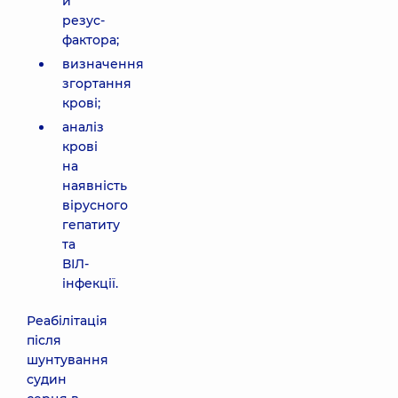
й
резус-
фактора;
визначення
згортання
крові;
аналіз
крові
на
наявність
вірусного
гепатиту
та
ВІЛ-
інфекції.
Реабілітація
після
шунтування
судин