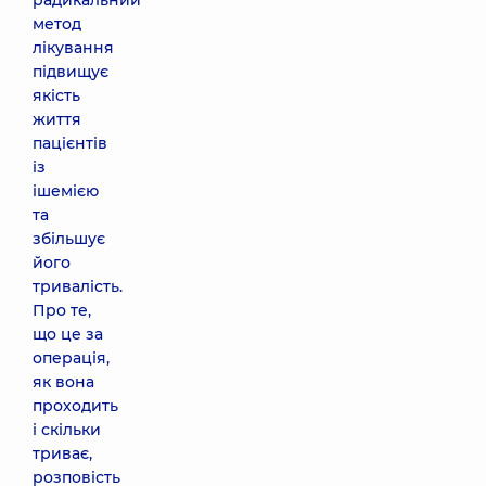
радикальний
метод
лікування
підвищує
якість
життя
пацієнтів
із
ішемією
та
збільшує
його
тривалість.
Про те,
що це за
операція,
як вона
проходить
і скільки
триває,
розповість