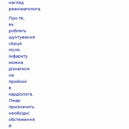
нагляд
реаніматолога.
Про те,
як
роблять
шунтування
серця
після
інфаркту
можна
дізнатися
на
прийомі
в
кардіолога.
Лікар
призначить
необхідні
обстеження
й