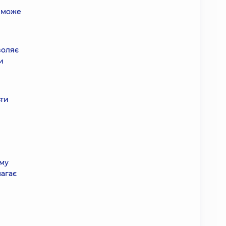
й може
воляє
и
ьти
ому
магає