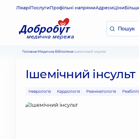
Лікарі
Послуги
Профільні напрями
Адреси
Ціни
Більш
Головна
Медична бібліотека
Ішемічний інсульт
Ішемічний інсульт
Неврологія
Кардіологія
Реаніматологія
Реабіліт