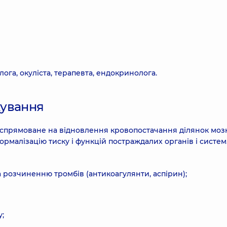
ога, окуліста, терапевта, ендокринолога.
кування
у спрямоване на відновлення кровопостачання ділянок моз
ормалізацію тиску і функцій постраждалих органів і систем
 розчиненню тромбів (антикоагулянти, аспірин);
;