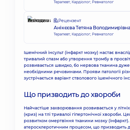
Терапевт; Кардіолог; Ревматолог
Рецензент
Анікєєва Тетяна Володимирівн
Терапевт; Кардіолог; Ревматолог
Ішемічний інсульт (інфаркт мозку) настає внас
тривалий спазм або утворення тромбу в просвіті
розвивається швидко, бо нервова тканина дуже 
необхідними речовинами. Прояви патології різно
зустрічається варіант стволового ішемічного інс
Що призводить до хвороби
Найчастіше захворювання розвивається у літніх
(криз) на тлі тривалої гіпертонічної хвороби. Ц
розвитком омертвіння тканини мозку (інфаркт). 
атеросклеротичним процесом, що призводить до