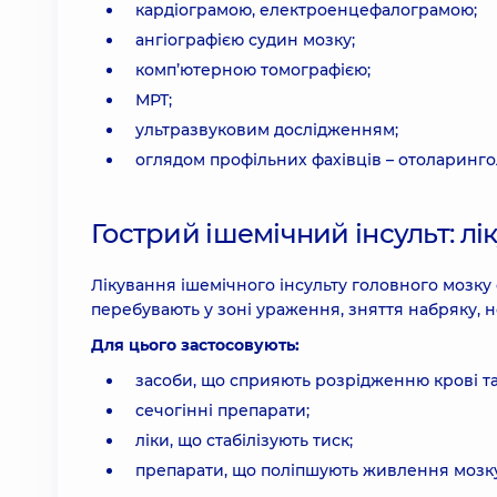
кардіограмою, електроенцефалограмою;
ангіографією судин мозку;
комп’ютерною томографією;
МРТ;
ультразвуковим дослідженням;
оглядом профільних фахівців – отоларингол
Гострий ішемічний інсульт: лі
Лікування ішемічного інсульту головного мозк
перебувають у зоні ураження, зняття набряку, н
Для цього застосовують:
засоби, що сприяють розрідженню крові та
сечогінні препарати;
ліки, що стабілізують тиск;
препарати, що поліпшують живлення мозку