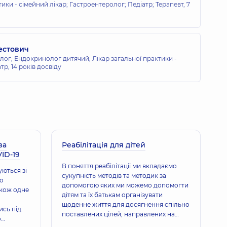
тики - сімейний лікар; Гастроентеролог; Педіатр; Терапевт,
7
естович
лог; Ендокринолог дитячий; Лікар загальної практики -
атр,
14 років досвіду
ва
Реабілітація для дітей
VID-19
В поняття реабілітації ми вкладаємо
уються зі
сукупність методів та методик за
бо
допомогою яких ми можемо допомогти
акож одне
дітям та їх батькам організувати
щоденне життя для досягнення спільно
ись під
поставлених цілей, направлених на
о
покращення якості життя в соціумі.