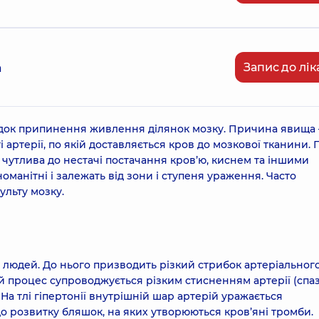
Запис до лік
а
лідок припинення живлення ділянок мозку. Причина явища 
 артерії, по якій доставляється кров до мозкової тканини.
чутлива до нестачі постачання кров’ю, киснем та іншими
манітні і залежать від зони і ступеня ураження. Часто
ульту мозку.
 людей. До нього призводить різкий стрибок артеріального
ей процес супроводжується різким стисненням артерії (спаз
На тлі гіпертонії внутрішній шар артерій уражається
 розвитку бляшок, на яких утворюються кров’яні тромби.