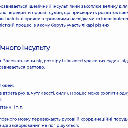
розвивається ішемічний інсульт, який захоплює велику діл
стю перекрити просвіт судин, що прискорить розвиток ішемі
кі клінічні прояви з тривалими наслідками та інвалідністю
істкий процес, в якому беруть участь лікарі різних
чного інсульту
 Залежать вони від розміру і кількості уражених судин, від 
озвивається раптово.
людей;
ва втрата рухів, чутливості, сили). Процес може охопити одн
я;
нні і т. п.
головного мозку переважають рухові й координаційні поруш
 виді захворювання не погіршуються.