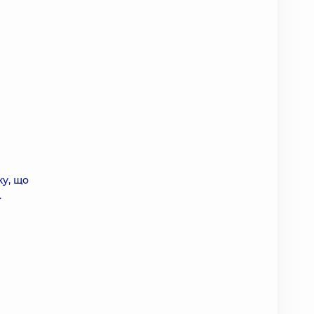
ку, що
.