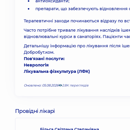
антиоксиданти;
препарати, що забезпечують відновлення с
Терапевтичні заходи починаються відразу по вс
Часто потрібне тривале лікування наслідків іш
відновлювальні курси в санаторіях. Пацієнти ч
Детальнішу інформацію про лікування після ішем
Добробут.ком
.
Пов'язані послуги:
Неврологія
Лікувальна фізкультура (ЛФК)
Оновлено: 05.08.2026
2.8К переглядів
Провідні лікарі
Більга Світлана Степанівна