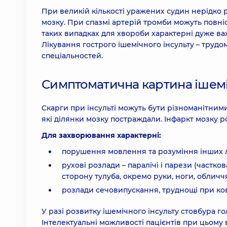
При великій кількості уражених судин нерідко 
мозку. При спазмі артерій тромби можуть повні
таких випадках для хвороби характерні дуже важ
Лікування гострого ішемічного інсульту – трудом
спеціальностей.
Симптоматична картина ішемі
Скарги при інсульті можуть бути різноманітними.
які ділянки мозку постраждали. Інфаркт мозку р
Для захворювання характерні:
порушення мовлення та розуміння інших 
рухові розлади – паралічі і парези (частко
сторону тулуба, окремо руки, ноги, обличч
розлади сечовипускання, труднощі при ковта
У разі розвитку ішемічного інсульту стовбура 
Інтелектуальні можливості пацієнтів при цьому