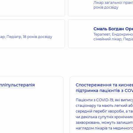
Лікар загальної прак
років досвіду
Смаль Богдан Ор
Терапевт; Ендокрино
кар; Педіатр,
18 років досвіду
сімейний лікар; Педі
ліпульстерапія
Спостереження та кисне
підтримка пацієнтів з CO
Пацієнти з COVID-19, які випис
стаціонару та мають легкий а
середній перебіг хвороби, а т
чи декілька супутніх хронічних
захворювань, можуть залишит
наглядом лікарів та медичног