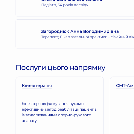
Педіатр,
34 років досвіду
Загороднюк Анна Володимирівна
Терапевт; Лікар загальної практики - сімейний лі
Послуги цього напрямку
Кінезітерапія
СМТ-Амп
Кінезітерапія («лікування рухом») –
ефективний метод реабілітації пацієнтів
із захворюваннями опорно-рухового
апарату.