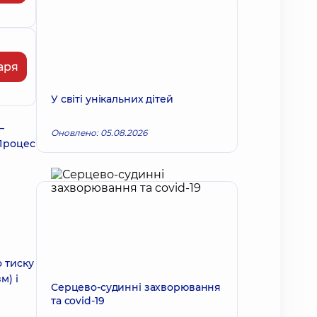
аря
У світі унікальних дітей
–
Оновлено: 05.08.2026
 Процес
 тиску
м) і
Серцево-судинні захворювання
та covid-19