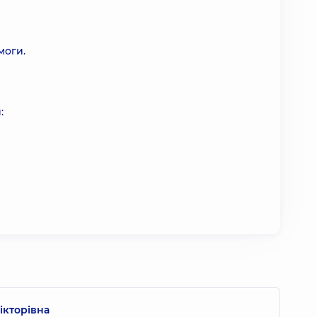
моги.
:
ікторівна