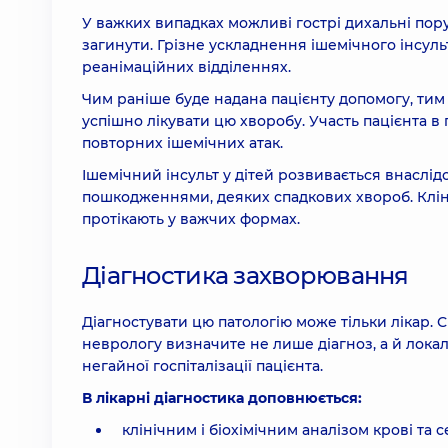
У важких випадках можливі гострі дихальні по
загинути. Грізне ускладнення ішемічного інсульт
реанімаційних відділеннях.
Чим раніше буде надана пацієнту допомогу, т
успішно лікувати цю хворобу. Участь пацієнта в
повторних ішемічних атак.
Ішемічний інсульт у дітей розвивається внаслід
пошкодженнями, деяких спадкових хвороб. Кліні
протікають у важчих формах.
Діагностика захворювання
Діагностувати цю патологію може тільки лікар.
неврологу визначите не лише діагноз, а й локал
негайної госпіталізації пацієнта.
В лікарні діагностика доповнюється:
клінічним і біохімічним аналізом крові та се