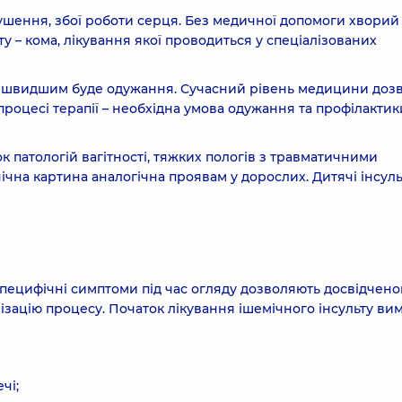
рушення, збої роботи серця. Без медичної допомоги хвори
у – кома, лікування якої проводиться у спеціалізованих
им швидшим буде одужання. Сучасний рівень медицини доз
 процесі терапії – необхідна умова одужання та профілактик
ок патологій вагітності, тяжких пологів з травматичними
чна картина аналогічна проявам у дорослих. Дитячі інсул
 Специфічні симптоми під час огляду дозволяють досвідчен
ізацію процесу. Початок лікування ішемічного інсульту ви
чі;