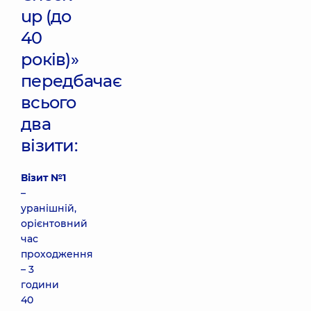
up (до
40
років)»
передбачає
всього
два
візити:
Візит №1
–
уранішній,
орієнтовний
час
проходження
– 3
години
40