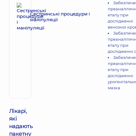
Забезпече
преаналітич
Сестринські процедури і
етапу при
маніпуляції
дослідженні
венозної кро
Забезпече
преаналітич
етапу при
дослідженні с
Забезпече
преаналітич
етапу при
дослідженні
урогенітальн
мазка
Лікарі,
які
надають
пакетну