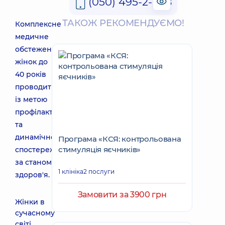
(050) 495-2-888
ТАКОЖ РЕКОМЕНДУЄМО!
Комплексне
медичне
обстеження
жінок до
40 років
проводиться
із метою
профілактичного
та
динамічного
Програма «КСЯ: контрольована
стимуляція яєчників»
спостереження
за станом
1 клініка
2 послуги
здоров'я.
Замовити за 3900 грн
Жінки в
сучасному
світі