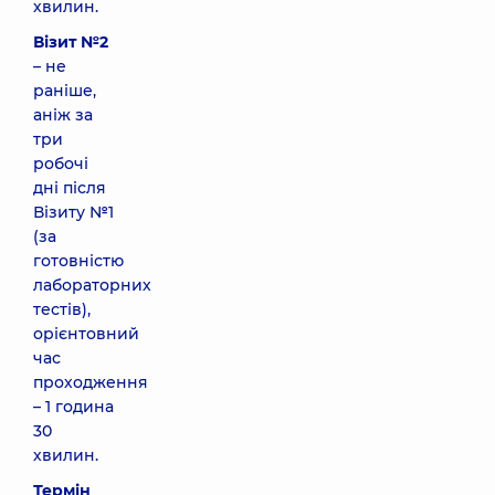
хвилин.
Візит №2
– не
раніше,
аніж за
три
робочі
дні після
Візиту №1
(за
готовністю
лабораторних
тестів),
орієнтовний
час
проходження
– 1 година
30
хвилин.
Термін