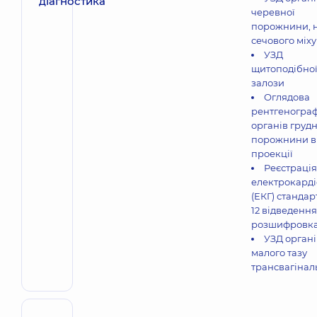
черевної
порожнини, 
сечового міх
УЗД
щитоподібно
залози
Оглядова
рентгенограф
органів грудн
порожнини в
проекції
Реєстрація
електрокарді
(ЕКГ) стандар
12 відведення
розшифровк
УЗД органі
малого тазу
трансвагінал