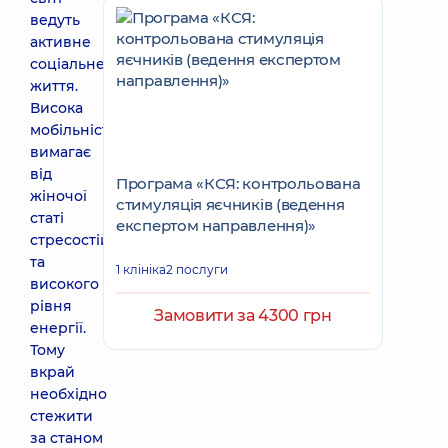
ведуть
активне
соціальне
життя.
Висока
мобільність
вимагає
від
Програма «КСЯ: контрольована
жіночої
стимуляція яєчників (ведення
статі
експертом направлення)»
стресостійкості
та
1 клініка
2 послуги
високого
рівня
Замовити за 4300 грн
енергії.
Тому
вкрай
необхідно
стежити
за станом