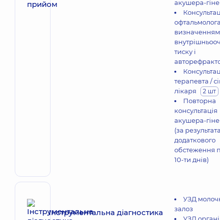
акушера-гіне
Консультац
офтальмолога
визначенням
внутрішньоо
тиску і
авторефракт
Консультац
терапевта / с
лікаря
2 шт
Повторна
консультація
акушера-гіне
(за результат
додаткового
обстеження 
10-ти днів)
УЗД молоч
залоз
Інструментальна діагностика
УЗД органі