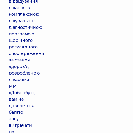
відвідування
лікарів. Із
комплексною
лікувально-
діагностичною
програмою
щорічного
регулярного
спостереження
за станом
здоров'я,
розробленою
лікарями
ММ
«Добробут»,
вам не
доведеться
багато
часу
витрачати
на