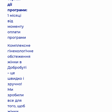
дії
програми:
1 місяці
від
моменту
оплати
програми
Комплексне
гінекологічне
обстеження
жінки в
Добробуті
– це
швидко і
зручно!
Ми
зробили
все для
того, щоб
жінки