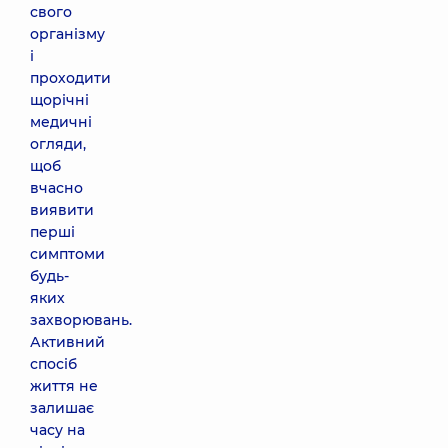
свого
організму
і
проходити
щорічні
медичні
огляди,
щоб
вчасно
виявити
перші
симптоми
будь-
яких
захворювань.
Активний
спосіб
життя не
залишає
часу на