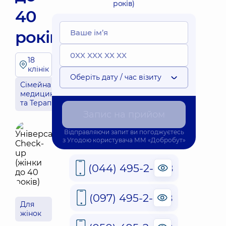
років)
40
років)
18
клінік
Оберіть дату / час візиту
Сімейна
медицина
та Терапія
Запис на прийом
Відправляючи запит ви погоджуєтесь
з
Угодою користувача
ММ «Добробут»
(044) 495-2-888
(097) 495-2-888
Для
жінок