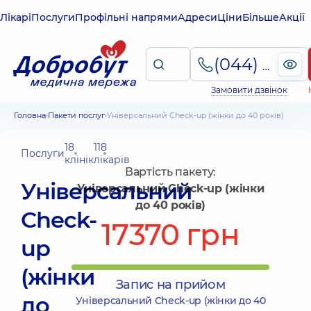
Лікарі
Послуги
Профільні напрями
Адреси
Ціни
Більше
Акції
(044) 495-2-888
Замовити дзвінок
Головна
Пакети послуг
Універсальний Check-up (жінки до 40 років)
18
118
Послуги
клінік
лікарів
Вартість пакету:
Універсальний
Універсальний Check-up (жінки
до 40 років)
Check-
17370 грн
up
(жінки
Запис на прийом
до
Універсальний Check-up (жінки до 40