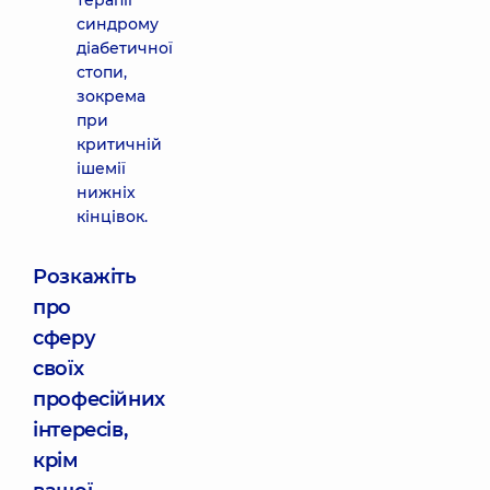
терапії
синдрому
діабетичної
стопи,
зокрема
при
критичній
ішемії
нижніх
кінцівок.
Розкажіть
про
сферу
своїх
професійних
інтересів,
крім