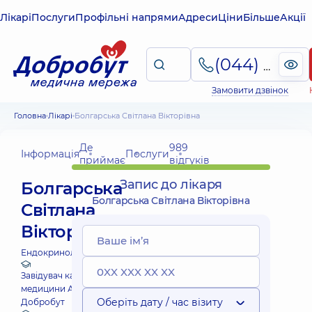
Лікарі
Послуги
Профільні напрями
Адреси
Ціни
Більше
Акції
(044) 495-2-888
Замовити дзвінок
Головна
Лікарі
Болгарська Світлана Вікторівна
Де
989
Інформація
Послуги
приймає
відгуків
Запис до лікаря
Болгарська
Болгарська Світлана Вікторівна
Світлана
Вікторівна
Ендокринолог;
Завідувач кафедри загальної
медицини Академії
Оберіть дату / час візиту
Добробут