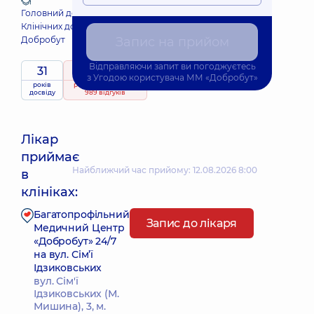
Головний дослідник
Клінічних досліджень
Добробут
Запис на прийом
Відправляючи запит ви погоджуєтесь
31
5
/ 5
з
Угодою користувача
ММ «Добробут»
років
рейтинг
на підставі
досвіду
989 відгуків
Лікар
приймає
Найближчий час прийому: 12.08.2026 8:00
в
клініках:
Багатопрофільний
Запис до лікаря
Медичний Центр
«Добробут» 24/7
на вул. Сім’ї
Ідзиковських
вул. Сім'ї
Ідзиковських (М.
Мишина), 3, м.