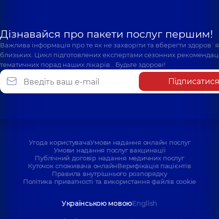
Дізнавайся про пакети послуг першим!
Важлива інформація про те як не захворіти та вберегти здоров`
близьких. Цикл підготовлених експертами сезонних рекомендаці
тематичних порад наших лікарів… Будьте здорові!
Підписатис
Угода користувача
Умови надання онлайн послуг
Умови надання послуг вакцинації
Публічний договір надання медичних послуг
Куточок споживача онлайн
Верифікація пацієнтів
Правила внутрішнього розпорядку
Політика приватності та використання файлів cookie
Українською мовою
English