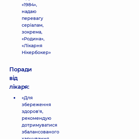
«1984»,
надаю
перевагу
серіалам,
зокрема,
«Родина»,
«Лікарня
Нікербокер»
Поради
від
лікаря:
«Для
збереження
здоров'я,
рекомендую
дотримуватися
збалансованого
харчування,