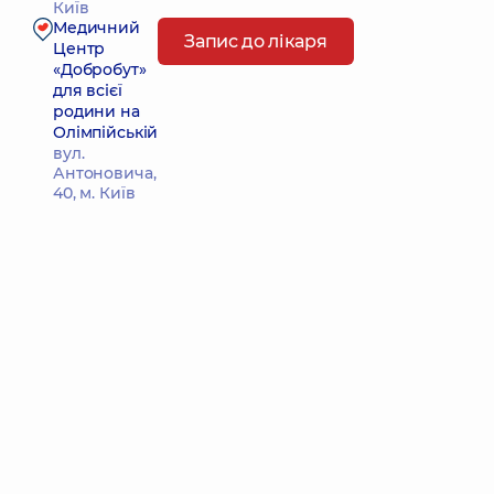
Київ
Медичний
Запис до лікаря
Центр
«Добробут»
для всієї
родини на
Олімпійській
вул.
Антоновича,
40, м. Київ