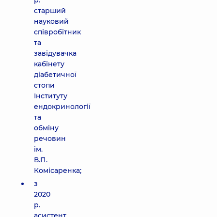
р.
старший
науковий
співробітник
та
завідувачка
кабінету
діабетичної
стопи
Інституту
ендокринології
та
обміну
речовин
ім.
В.П.
Комісаренка;
з
2020
р.
асистент