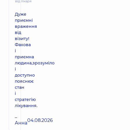
від лікаря
Дуже
приємні
враження
від
візиту!
Фахова
і
приємна
людина,зрозуміло
і
доступно
пояснює
стан
і
стратегію
лікування.
–
04.08.2026
Анна