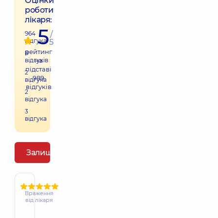
Оцінки
роботи
лікаря:
5
964
/
відгука
5
рейтинг
8
відгуків
на
підставі
2
989
відгука
відгуків
2
відгука
3
відгука
Залишити відгук
Враження
від лікаря