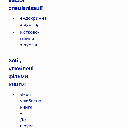
вашої
спеціалізації:
ендокринна
хірургія;
кістково-
гнійна
хірургія.
Хобі,
улюблені
фільми,
книги:
«Моя
улюблена
книга
–
Дж.
Оруел