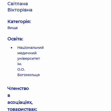
Світлана
Вікторівна
Категорія:
Вища
Освіта:
Національний
медичний
університет
ім.
О.О.
Богомольця
Членство
в
асоціаціях,
товариствах;