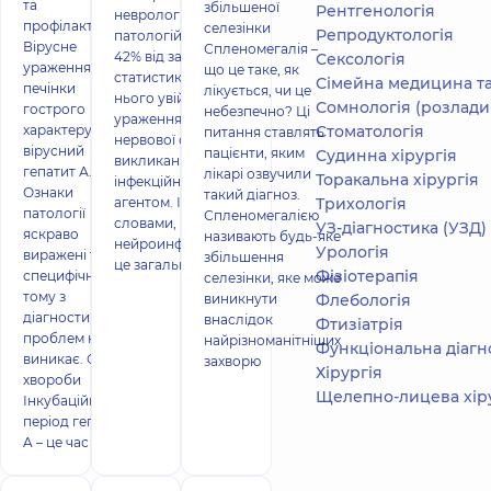
та
збільшеної
Рентгенологія
неврологічних
профілактика
селезінки
Репродуктологія
патологій (понад
Вірусне
Спленомегалія –
42% від загальної
Сексологія
ураження
що це таке, як
статистики). До
Сімейна медицина та
печінки
лікується, чи це
нього увійшли
Сомнологія (розлади
гострого
небезпечно? Ці
ураження
характеру – це
Стоматологія
питання ставлять
нервової системи,
вірусний
пацієнти, яким
Судинна хірургія
викликані
гепатит А.
лікарі озвучили
Торакальна хірургія
інфекційним
Ознаки
такий діагноз.
агентом. Іншими
Трихологія
патології
Спленомегалією
словами,
УЗ-діагностика (УЗД)
яскраво
називають будь-яке
нейроинфекция –
Урологія
виражені та
збільшення
це загальна
Фізіотерапія
специфічні,
селезінки, яке може
тому з
виникнути
Флебологія
діагностикою
внаслідок
Фтизіатрія
проблем не
найрізноманітніших
Функціональна діагностика (ЕКГ
виникає. Опис
захворю
Хірургія
хвороби
Щелепно-лицева хір
Інкубаційний
період гепатиту
A – це час від мо