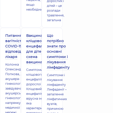
дорослих і
якщо
дітей – це
необхідни
розлади
травлення,
загальна
Питання про
Вакцина від
Що
вагітність та
кліщового
потрібно
COVID-19:
енцефаліту
знати про
відповіді
для дітей:
основні
лікаря
схема
симптоми і
вакцинації
лікування
Колонка
лімфаденіту
Олександра
Симптоми
Попкова, лікаря
кліщового
Симптоми і
акушера-
енцефаліту у
лікування
гінеколога,
дорослої людини
лімфаденіту
завідувача
Кліщовий
Лімфаденіт –
акушерсько-
енцефаліт (КЕ) –
запалення
гінекологічного
вірусна інфекція,
лімфатичних
напрямку
яка
вузлів,
медичної
характеризується
причиною
мережі
переважним