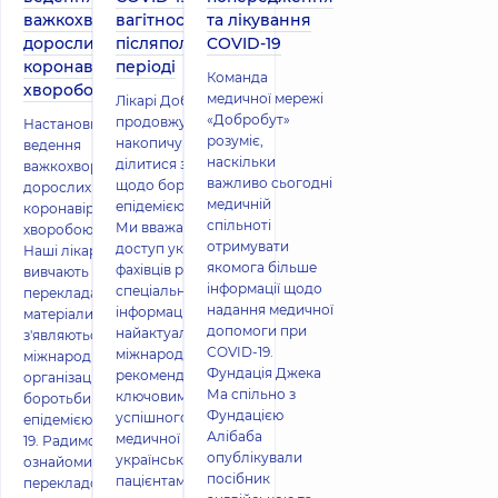
важкохворих
вагітності та в
та лікування
дорослих з
післяпологовому
COVID-19
коронавірусною
періоді
Команда
хворобою 2019
медичної мережі
Лікарі Добробуту
«Добробут»
продовжують
Настанови з
розуміє,
накопичувати та
ведення
наскільки
ділитися знаннями
важкохворих
важливо сьогодні
щодо боротьби з
дорослих з
медичній
епідемією COVID-19.
коронавірусною
спільноті
Ми вважаємо, що
хворобою 2019.
отримувати
доступ українських
Наші лікарі пильно
якомога більше
фахівців різних
вивчають та
інформації щодо
спеціальностей до
перекладають
надання медичної
інформації про
матеріали, що
допомоги при
найактуальніші
з'являються від
COVID-19.
міжнародні
міжнародних
Фундація Джека
рекомендації є
організацій щодо
Ма спільно з
ключовим для
боротьби з
Фундацією
успішного надання
епідемією COVID-
Алібаба
медичної допомоги
19. Радимо
опублікували
українським
ознайомитися з
посібник
пацієнтам. Про
перекладом