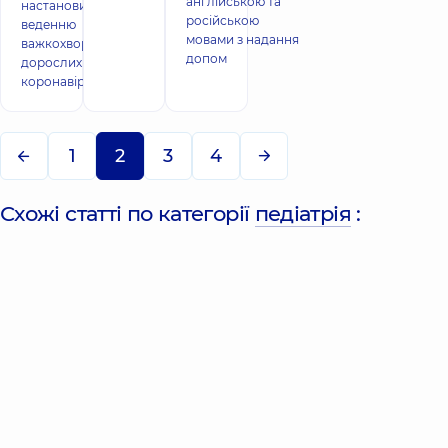
англійською та
настанови по
російською
веденню
мовами з надання
важкохворих
допом
дорослих з
коронавірус
1
2
3
4
Схожі статті по категорії
педіатрія
: