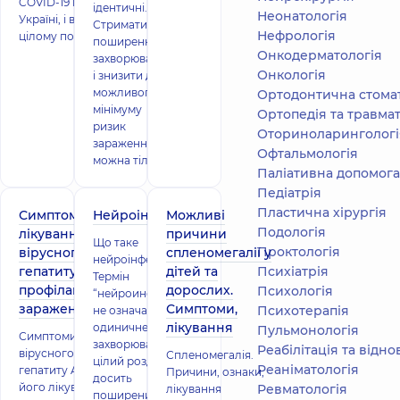
COVID-19 в
ідентичні.
Неонатологія
Україні, і в
Стримати
Нефрологія
цілому по
поширення
Онкодерматологія
захворювання
Онкологія
і знизити до
можливого
Ортодонтична стома
мінімуму
Ортопедія та травмат
ризик
Оториноларингологі
зараження
Офтальмологія
можна тільк
Паліативна допомога
Педіатрія
Пластична хірургія
Симптоми і
Нейроінфекція
Можливі
Подологiя
лікування
причини
Що таке
Проктологія
вірусного
спленомегалії у
нейроінфекція?
гепатиту А,
дітей та
Психіатрія
Термін
профілактика
дорослих.
Психологія
“нейроинфекция»
зараження
Симптоми,
Психотерапія
не означає якесь
лікування
одиничне
Пульмонологія
Симптоми
захворювання. Це
Реабілітація та відн
вірусного
Спленомегалія.
цілий розділ
Реаніматологія
гепатиту A,
Причини, ознаки,
досить
його лікування
Ревматологія
лікування
поширених