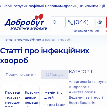
Лікарі
Послуги
Профільні напрями
Адреси
Ціни
Більше
Акції
(044) 495-2-888
Замовити дзвінок
Головна
Медична бібліотека
Інфекційні хвороби
Статті про інфекційних
хвороб
КАТЕГОРІЇ
Пошук
Алергологія та Імуно
Андрологія
Анестезіологія
Проведення
Краснуха –
Менінгіт у
тестування
шляхи
дітей
Ведення вагітності
методом
передачі
Вертебрологія
Як розпізнати