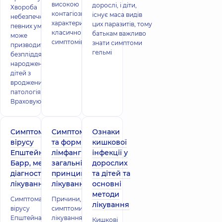
високою
дорослі, і діти,
Хвороба
контагіозністю і
існує маса видів
небезпечна, в
характеризується
цих паразитів, тому
певних умовах
класичною тріадою
батькам важливо
може
симптомів
знати симптоми
призводити до
гельмі
безпліддя або
народження
дітей з
вродженими
патологіями.
Враховуючи це,
Симптоматика
Симптоми
Ознаки
вірусу
та форми
кишкової
Епштейна-
лімфангіту,
інфекції у
Барр, методи
загальні
дорослих
діагностики,
принципи
та дітей та
лікування
лікування
основні
методи
Симптоматика
Причини,
лікування
вірусу
симптоми та
Епштейна-Барр,
лікування
Кишкові