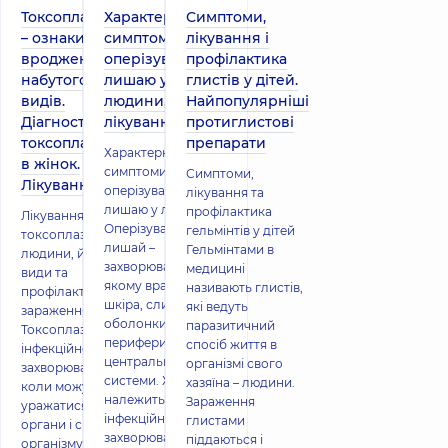
Токсоплазмоз
Характерні
Симптоми,
– ознаки
симптоми
лікування і
вродженого і
оперізувального
профілактика
набутого
лишаю у
глистів у дітей.
видів.
людини,
Найпопулярніші
Діагностика
лікування
протиглистові
токсоплазмозу
препарати
Характерні
в жінок.
симптоми
Симптоми,
Лікування.
оперізувального
лікування та
лишаю у людини
профілактика
Лікування
Оперізувальний
гельмінтів у дітей
токсоплазмозу у
лишай –
Гельмінтами в
людини, його
захворювання, при
медицині
види та
якому вражається
називають глистів,
профілактика
шкіра, слизові
які ведуть
зараження
оболонки, а також
паразитичний
Токсоплазмоз –
периферична й
спосіб життя в
інфекційне
центральна нервові
організмі свого
захворювання,
системи. Хвороба
хазяїна – людини.
коли можуть
належить до
Зараження
уражатися всі
інфекційних
глистами
органи і системи
захворювань із
піддаються і
організму.