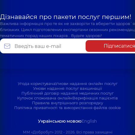
Дізнавайся про пакети послуг першим!
Важлива інформація про те як не захворіти та вберегти здоров`
близьких. Цикл підготовлених експертами сезонних рекомендаці
тематичних порад наших лікарів… Будьте здорові!
Підписатис
Угода користувача
Умови надання онлайн послуг
Умови надання послуг вакцинації
Публічний договір надання медичних послуг
Куточок споживача онлайн
Верифікація пацієнтів
Правила внутрішнього розпорядку
Політика приватності та використання файлів cookie
Українською мовою
English
ММ «Добробут» 2012 - 2026. Всі права захищені