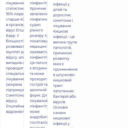
лікування За
лімфангіту
інфекції у
статистикою, у
Хронічне
дітей та
90% людей
запалення
дорослих:
старше 40 років
лімфатичних
симптоми і
в організмі живе
судин
лікування
вірус Епштейна-
різного
Кишкові
Барр. У
розміру та
інфекції – це
більшості
локалізації у
велика група
розвивається
медицині
патологій,
імунітет до
називається
причиною
вірусу, але в ряді
лімфангітом.
розвитку
випадків слід
Ця патологія
яких є
проводити
є вторинною
проникнення
спеціальне
та може
в шлунково-
лікування
проходити у
кишковий
(зокрема
гострій та
тракт
підтримувальне).
хронічній
патогенних
Симптоматика
формі. Для
бактерій або
вірусу
лікування
вірусів.
Епштейна-Барр
лімфангіту
Основні
відрізняєтьс
може
ознаки
знадобитись
кишкової
госпіталізація
інфекції у
пацієнта,