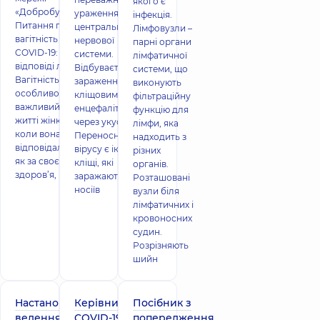
якого є
«Добробут»
ураженням
інфекція.
Питання про
центральної
Лімфовузли –
вагітність та
нервової
парні органи
COVID-19:
системи.
лімфатичної
відповіді лікаря
Відбувається
системи, що
Вагітність - це
зараження
виконують
особливо
кліщовим
фільтраційну
важливий час в
енцефалітом
функцію для
житті жінки,
через укус кліща.
лімфи, яка
коли вона
Переносниками
надходить з
відповідальна
вірусу є іксодові
різних
як за своє
кліщі, які
органів.
здоров’я,
заражаються від
Розташовані
носіїв
вузли біля
лімфатичних і
кровоносних
судин.
Розрізняють
шийн
Настанови з
Керівництво з
Посібник з
ведення
COVID-19 під час
попередження