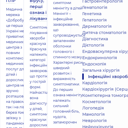
ПЛР
вірусу,
Гастроентерологія
симптоми
перші
Гематологія
менінгіту в дітей
Медична
ознака і
Генетика
Менінгіт –
мережа
лікування
інфекційне
Гепатологія
«Добробут» —
захворювання,
це перша в
Дерматологія
Симптоми та
що
Україні мережа
Дитяча стоматологія
лікування
супроводжується
приватних
хвороби
Діагностика
запаленням
медичних
краснуха
Дієтологія
оболонки
центрів з
Краснуха
Ендоваскулярна хіру
головного і
повним
належить до
спинного мозку.
Ендокринологія
комплексом
категорії
Характерні риси –
медичних
Ендоскопія
інфекційних
швидкий
послуг для
Загальна хірургія
захворювань,
розвиток і
дітей і
що протікають
Інфекційні хвороб
вираженість
дорослих. 16
у гострій
Кардіологія
симптоматики.
центрів мережі
формі.
Кардіохірургія (Серцево-
До перших
зручно
Найчастіше
ознака менінгіту
Комп'ютерна томогра
розташовані як
вона
належать
Косметологія
на правому,
діагностується
сильний
так і на лівому
Логопедія
у дітей,
головний біль,
березі Києва. У
Мамологія
симптоми
нудота,
зв'язку з
краснухи у
Неврологія
запаморочен
пандемією
дорослих
Нейрохірургія