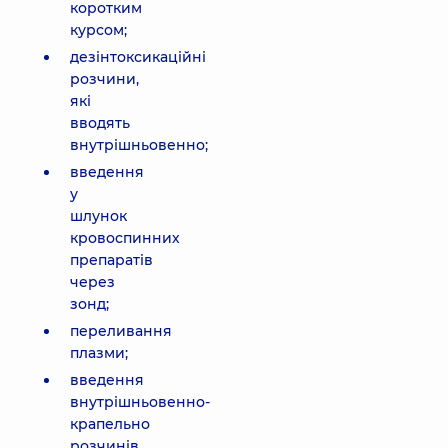
коротким
курсом;
дезінтоксикаційні
розчини,
які
вводять
внутрішньовенно;
введення
у
шлунок
кровоспинних
препаратів
через
зонд;
переливання
плазми;
введення
внутрішньовенно-
крапельно
розчинів