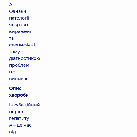
А.
Ознаки
патології
яскраво
виражені
та
специфічні,
тому з
діагностикою
проблем
не
виникає.
Опис
хвороби
Інкубаційний
період
гепатиту
A – це час
від