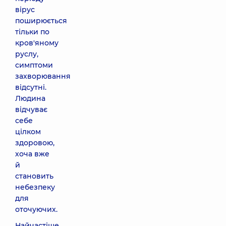
вірус
поширюється
тільки по
кров'яному
руслу,
симптоми
захворювання
відсутні.
Людина
відчуває
себе
цілком
здоровою,
хоча вже
й
становить
небезпеку
для
оточуючих.
Найчастіше