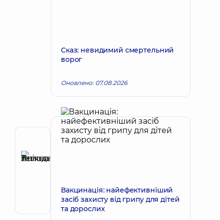
Сказ: невидимий смертельний
ворог
Оновлено: 07.08.2026
Рецензент
Анікєєва
Тетяна
Запис до лікаря
Володимирівна
Терапевт;
Вакцинація: найефективніший
Кардіолог;
засіб захисту від грипу для дітей
Ревматолог
та дорослих