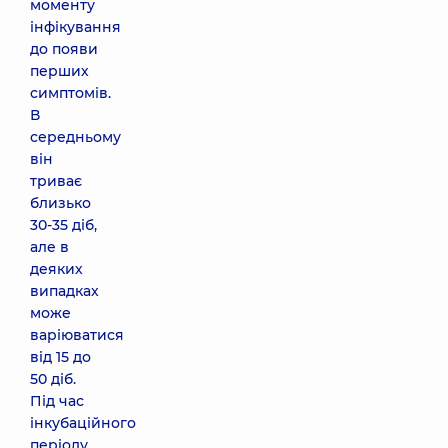
моменту
інфікування
до появи
перших
симптомів.
В
середньому
він
триває
близько
30-35 діб,
але в
деяких
випадках
може
варіюватися
від 15 до
50 діб.
Під час
інкубаційного
періоду