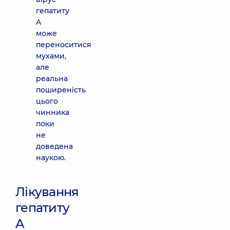
гепатиту
A
може
переноситися
мухами,
але
реальна
поширеність
цього
чинника
поки
не
доведена
наукою.
Лікування
гепатиту
A