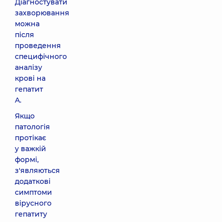
Діагностувати
захворювання
можна
після
проведення
специфічного
аналізу
крові на
гепатит
A.
Якщо
патологія
протікає
у важкій
формі,
з'являються
додаткові
симптоми
вірусного
гепатиту