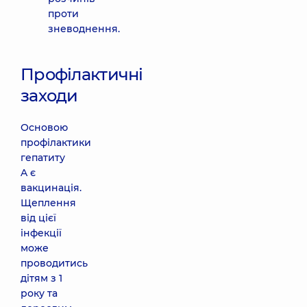
проти
зневоднення.
Профілактичні
заходи
Основою
профілактики
гепатиту
A є
вакцинація.
Щеплення
від цієї
інфекції
може
проводитись
дітям з 1
року та