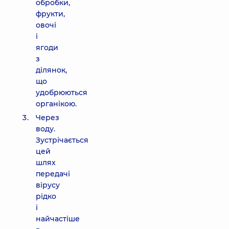
обробки,
фрукти,
овочі
і
ягоди
з
ділянок,
що
удобрюються
органікою.
Через
воду.
Зустрічається
цей
шлях
передачі
вірусу
рідко
і
найчастіше