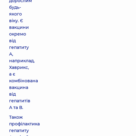
дорослим
будь-
якого
віку. Є
вакцини
окремо
від
гепатиту
A,
наприклад,
Хаврикс,
а є
комбінована
вакцина
від
гепатитів
A та В.
Також
профілактика
гепатиту