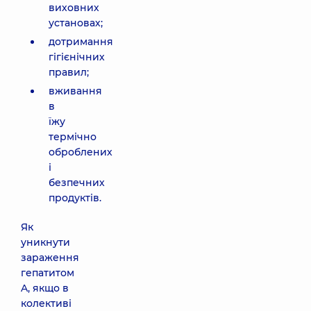
виховних
установах;
дотримання
гігієнічних
правил;
вживання
в
їжу
термічно
оброблених
і
безпечних
продуктів.
Як
уникнути
зараження
гепатитом
A, якщо в
колективі