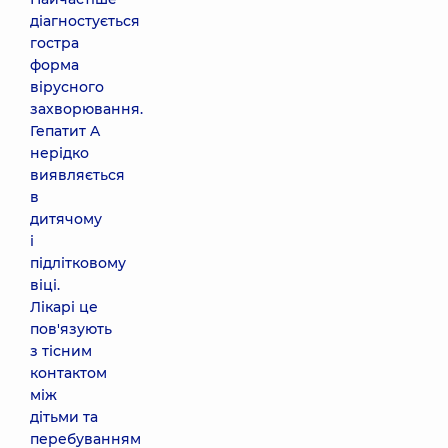
діагностується
гостра
форма
вірусного
захворювання.
Гепатит A
нерідко
виявляється
в
дитячому
і
підлітковому
віці.
Лікарі це
пов'язують
з тісним
контактом
між
дітьми та
перебуванням