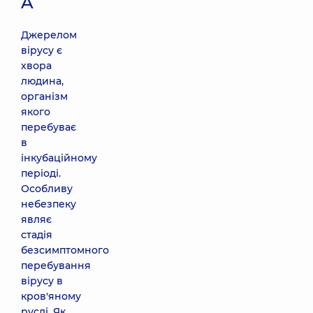
A
Джерелом
вірусу є
хвора
людина,
організм
якого
перебуває
в
інкубаційному
періоді.
Особливу
небезпеку
являє
стадія
безсимптомного
перебування
вірусу в
кров'яному
руслі. Як