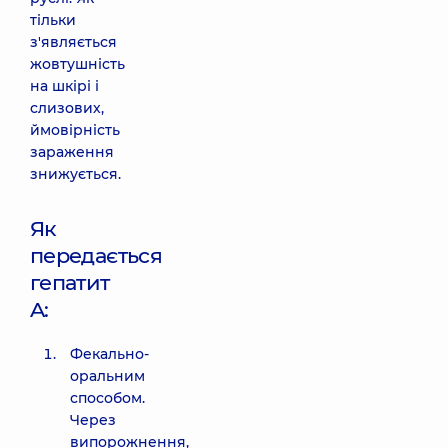
тільки
з'являється
жовтушність
на шкірі і
слизових,
ймовірність
зараження
знижується.
Як
передається
гепатит
A:
Фекально-
оральним
способом.
Через
випорожнення,