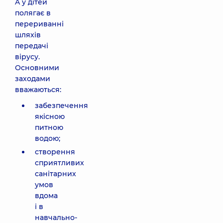
A у дітей
полягає в
перериванні
шляхів
передачі
вірусу.
Основними
заходами
вважаються:
забезпечення
якісною
питною
водою;
створення
сприятливих
санітарних
умов
вдома
і в
навчально-