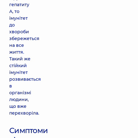
гепатиту
A, то
імунітет
до
хвороби
збережеться
на все
життя.
Такий же
стійкий
імунітет
розвивається
в
організмі
людини,
що вже
перехворіла.
Симптоми