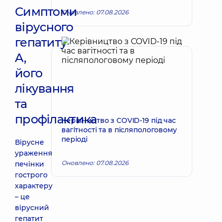
Симптоми
Оновлено: 07.08.2026
вірусного
гепатиту
A,
його
лікування
та
профілактика
Керівництво з COVID-19 під час
вагітності та в післяпологовому
періоді
Вірусне
ураження
Оновлено: 07.08.2026
печінки
гострого
характеру
– це
вірусний
гепатит