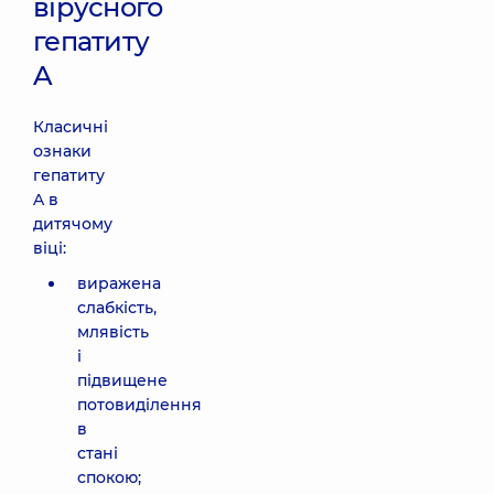
вірусного
гепатиту
A
Класичні
ознаки
гепатиту
A в
дитячому
віці:
виражена
слабкість,
млявість
і
підвищене
потовиділення
в
стані
спокою;