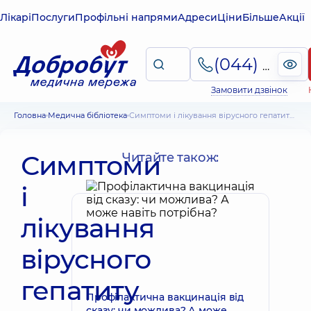
Лікарі
Послуги
Профільні напрями
Адреси
Ціни
Більше
Акції
(044) 495-2-888
Замовити дзвінок
Головна
Медична бібліотека
Симптоми і лікування вірусного гепатиту А, профілактика зараження
Симптоми
Читайте також:
і
лікування
вірусного
гепатиту
Профілактична вакцинація від
сказу: чи можлива? А може