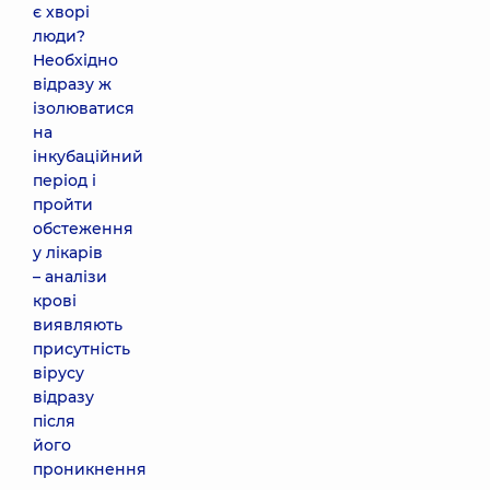
є хворі
люди?
Необхідно
відразу ж
ізолюватися
на
інкубаційний
період і
пройти
обстеження
у лікарів
– аналізи
крові
виявляють
присутність
вірусу
відразу
після
його
проникнення