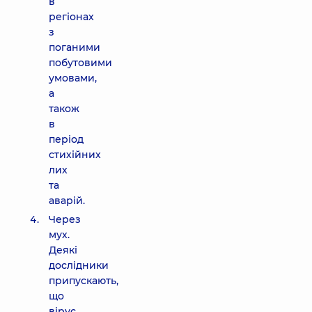
в
регіонах
з
поганими
побутовими
умовами,
а
також
в
період
стихійних
лих
та
аварій.
Через
мух.
Деякі
дослідники
припускають,
що
вірус