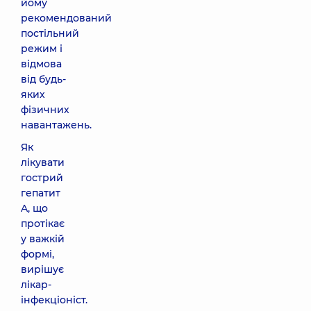
йому
рекомендований
постільний
режим і
відмова
від будь-
яких
фізичних
навантажень.
Як
лікувати
гострий
гепатит
A, що
протікає
у важкій
формі,
вирішує
лікар-
інфекціоніст.