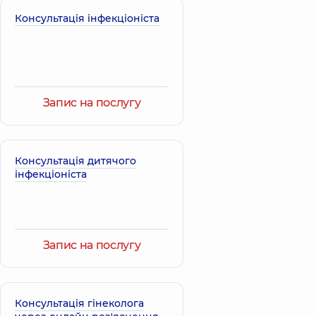
років досвіду
років досвіду
Консультація інфекціоніста
Авад Ліна
Красій Леся
Мохаммедівна
Віталіївна
Акушер-гінеколог;
Акушер-гінеколог;
Лікар з
Лікар з
ультразвукової
ультразвукової
Запис на послугу
діагностики,
24
діагностики,
23
років досвіду
років досвіду
Атаманчук
Жабіцька
Консультація дитячого
Ірина
Лариса
інфекціоніста
Миколаївна
Анатоліївна
Акушер-гінеколог;
Акушер-гінеколог;
Генетик; Лікар з
Лікар з
ультразвукової
ультразвукової
діагностики;
діагностики,
26
Репродуктолог,
28
років досвіду
Запис на послугу
років досвіду
Будченко
Кочішвілі
Марина
Заріна
Консультація гінеколога
Анатоліївна
Захарівна