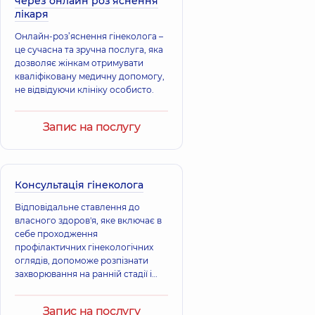
через онлайн роз'яснення
Акушер-гінеколог;
Акушер-гінеколог;
лікаря
Лікар з
Лікар з
ультразвукової
ультразвукової
Онлайн-роз’яснення гінеколога –
діагностики,
15
діагностики,
8
років досвіду
років досвіду
це сучасна та зручна послуга, яка
дозволяє жінкам отримувати
кваліфіковану медичну допомогу,
Бондарчук
Голенко
не відвідуючи клініку особисто.
Тетяна
Роксолана
Вікторівна
Іванівна
Акушер-гінеколог;
Акушер-гінеколог;
Запис на послугу
Лікар з
Лікар з
ультразвукової
ультразвукової
діагностики,
15
діагностики,
26
років досвіду
років досвіду
Консультація гінеколога
Ковальова
Відповідальне ставлення до
Даниленко
Ганна Олегівна
власного здоров'я, яке включає в
Людмила
Акушер-гінеколог;
себе проходження
Іванівна
Лікар з
профілактичних гінекологічних
ультразвукової
Акушер-гінеколог,
оглядів, допоможе розпізнати
діагностики,
16
20 років досвіду
років досвіду
захворювання на ранній стадії і
вчасно отримати лікування.
Кліманська
Ісмаілов Роман
Запис на послугу