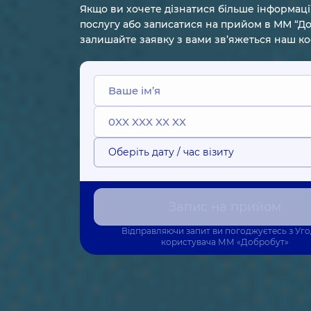
Якщо ви хочете дізнатися більше інформаці
послугу або записатися на прийом в ММ “До
залишайте заявку з вами зв’яжеться наш к
Оберіть дату / час візиту
Запис на прийом
Відправляючи запит ви погоджуєтесь з
Уг
користувача
ММ «Добробут»