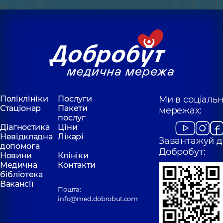
Поліклініки
Послуги
Ми в соціаль
Стаціонар
Пакети
мережах:
послуг
Діагностика
Ціни
Невідкладна
Лікарі
Завантажуй д
допомога
Добробут:
Новини
Клініки
Медична
Контакти
бібліотека
Вакансії
Пошта:
info@med.dobrobut.com