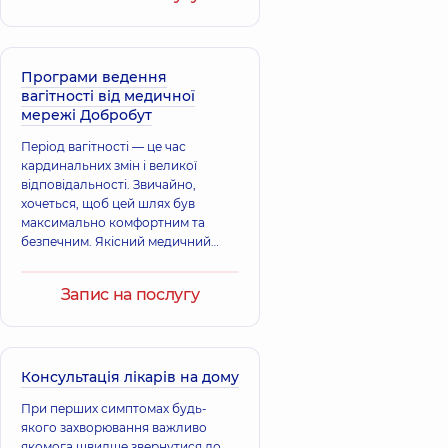
Наталія
Ідаретдінович
Олександрівна
Акушер-гінеколог;
Гінеколог-онколог;
Акушер-гінеколог;
Лікар з
Лікар з
ультразвукової
ультразвукової
Програми ведення
діагностики,
11
діагностики,
39
вагітності від медичної
років досвіду
років досвіду
мережі Добробут
Період вагітності — це час
Гераськевич
Гощенко
кардинальних змін і великої
Лариса
Катерина
відповідальності. Звичайно,
Миколаївна
Анатоліївна
хочеться, щоб цей шлях був
Акушер-гінеколог;
Акушер-гінеколог;
максимально комфортним та
Лікар з
Лікар з
безпечним. Якісний медичний
ультразвукової
ультразвукової
діагностики,
27
діагностики,
17
нагляд є критично важливим. У
років досвіду
років досвіду
«Добробуті» ми розуміємо це:
Запис на послугу
наші спеціалісти керуються лише
принципами доказової медицини,
щоб надати вам найкращий,
сучасний та науково
обґрунтований догляд.
Консультація лікарів на дому
При перших симптомах будь-
якого захворювання важливо
якомога швидше звернутися до