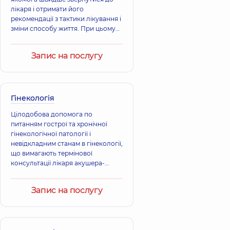
лікаря і отримати його
рекомендації з тактики лікування і
зміни способу життя. При цьому
не обов'язково відвідувати
медичний заклад.
Запис на послугу
Гінекологія
Цілодобова допомога по
питанням гострої та хронічної
гінекологічної патології і
невідкладним станам в гінекології,
що вимагають термінової
консультації лікаря акушера-
гінеколога.
Запис на послугу