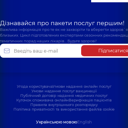
Дізнавайся про пакети послуг першим!
Важлива інформація про те як не захворіти та вберегти здоров`
близьких. Цикл підготовлених експертами сезонних рекомендаці
тематичних порад наших лікарів… Будьте здорові!
Підписатис
Угода користувача
Умови надання онлайн послуг
Умови надання послуг вакцинації
Публічний договір надання медичних послуг
Куточок споживача онлайн
Верифікація пацієнтів
Правила внутрішнього розпорядку
Політика приватності та використання файлів cookie
Українською мовою
English