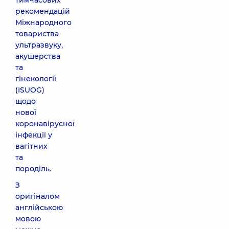
тимчасових
рекомендацій
Міжнародного
товариства
ультразвуку,
акушерства
та
гінекології
(ISUOG)
щодо
нової
коронавірусної
інфекції у
вагітних
та
породіль.
З
оригіналом
англійською
мовою