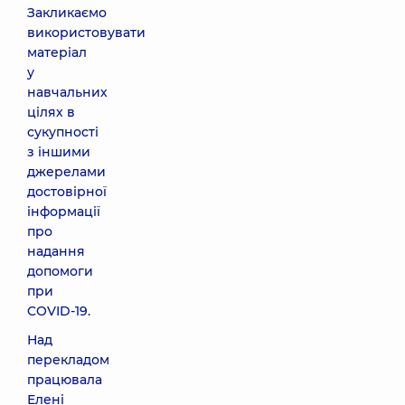
Закликаємо
використовувати
матеріал
у
навчальних
цілях в
сукупності
з іншими
джерелами
достовірної
інформації
про
надання
допомоги
при
COVID-19.
Над
перекладом
працювала
Елені