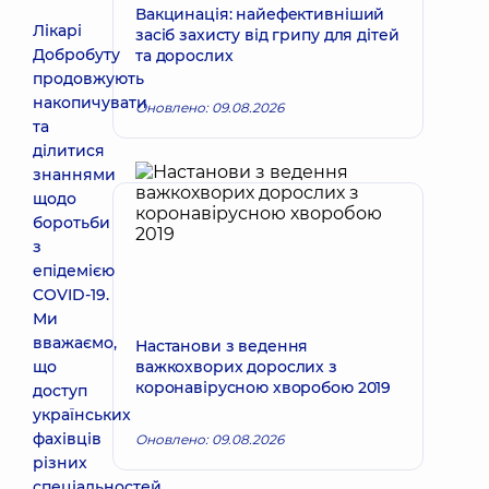
Вакцинація: найефективніший
Лікарі
засіб захисту від грипу для дітей
Добробуту
та дорослих
продовжують
накопичувати
Оновлено: 09.08.2026
та
ділитися
знаннями
щодо
боротьби
з
епідемією
COVID-19.
Ми
вважаємо,
Настанови з ведення
що
важкохворих дорослих з
коронавірусною хворобою 2019
доступ
українських
фахівців
Оновлено: 09.08.2026
різних
спеціальностей