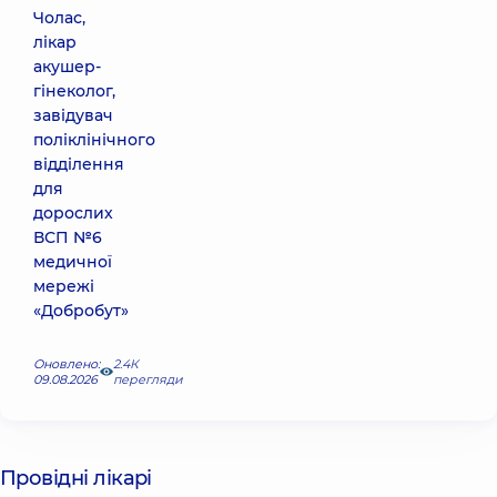
Чолас,
лікар
акушер-
гінеколог,
завідувач
поліклінічного
відділення
для
дорослих
ВСП №6
медичної
мережі
«Добробут»
Оновлено:
2.4К
09.08.2026
перегляди
Провідні лікарі