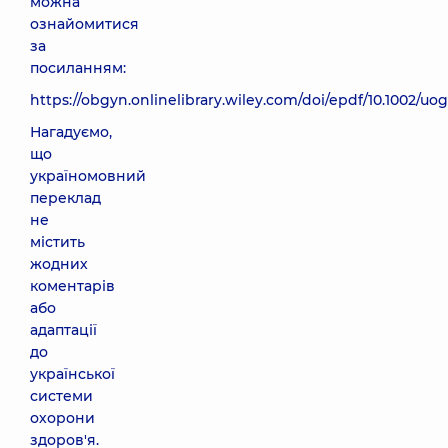
можна
ознайомитися
за
посиланням:
https://obgyn.onlinelibrary.wiley.com/doi/epdf/10.1002/uog
Нагадуємо,
що
україномовний
переклад
не
містить
жодних
коментарів
або
адаптації
до
української
системи
охорони
здоров'я.