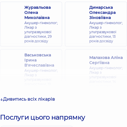
Журавльова
Димарська
Олена
Олександра
Миколаївна
Зіновіївна
Акушер-гінеколог;
Акушер-гінеколог;
Лікар з
Лікар з
ультразвукової
ультразвукової
діагностики,
29
діагностики,
13
років досвіду
років досвіду
Васьковська
Малахова Аліна
Ірина
Сергіївна
В'ячеславівна
Акушер-гінеколог;
Акушер-гінеколог;
Лікар з
Лікар з
ультразвукової
ультразвукової
діагностики,
14
діагностики,
19
років досвіду
років досвіду
Дивитись всіх лікарів
Домніч Олена
Жаров Валерій
Петрівна
Валерійович
Акушер-гінеколог;
Акушер-гінеколог;
Послуги цього напрямку
Лікар з
Лікар з
ультразвукової
ультразвукової
діагностики,
26
діагностики,
21