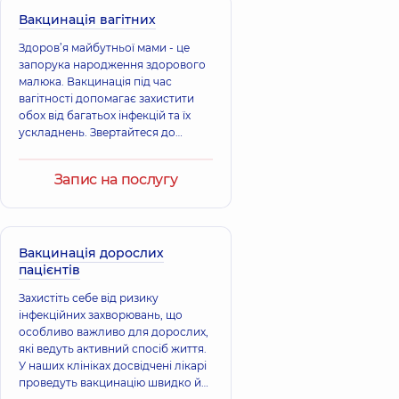
років досвіду
Вакцинація вагітних
Здоров’я майбутньої мами - це
Вітюк Аліна
запорука народження здорового
Бондаренко
Всеволодівна
малюка. Вакцинація під час
Інна Віталіївна
Педіатр; Лікар
вагітності допомагає захистити
Терапевт;
загальної практики
обох від багатьох інфекцій та їх
Пульмонолог,
25
- сімейний лікар;
ускладнень. Звертайтеся до
років досвіду
Терапевт,
50 років
досвіду
наших клінік для безпечного
щеплення під наглядом фахівців.
Запис на послугу
Вакцинація дорослих
пацієнтів
Захистіть себе від ризику
інфекційних захворювань, що
особливо важливо для дорослих,
які ведуть активний спосіб життя.
У наших клініках досвідчені лікарі
проведуть вакцинацію швидко й