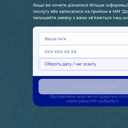
Якщо ви хочете дізнатися більше інформаці
послугу або записатися на прийом в ММ “До
залишайте заявку з вами зв’яжеться наш к
Оберіть дату / час візиту
Запис на прийом
Відправляючи запит ви погоджуєтесь з
Уг
користувача
ММ «Добробут»