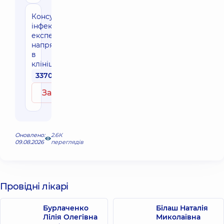
Консультація
інфекціоніста
експерта
напрямку
в
клініці
3370 грн
Записатись
Оновлено:
2.6К
09.08.2026
переглядів
Провідні лікарі
Бурлаченко
Білаш Наталія
Лілія Олегівна
Миколаївна