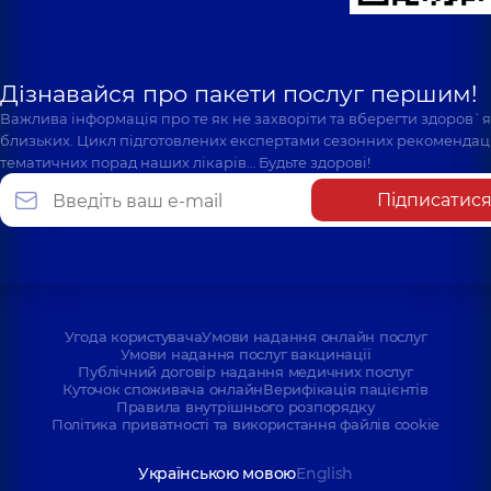
Дізнавайся про пакети послуг першим!
Важлива інформація про те як не захворіти та вберегти здоров`
близьких. Цикл підготовлених експертами сезонних рекомендаці
тематичних порад наших лікарів… Будьте здорові!
Підписатис
Угода користувача
Умови надання онлайн послуг
Умови надання послуг вакцинації
Публічний договір надання медичних послуг
Куточок споживача онлайн
Верифікація пацієнтів
Правила внутрішнього розпорядку
Політика приватності та використання файлів cookie
Українською мовою
English