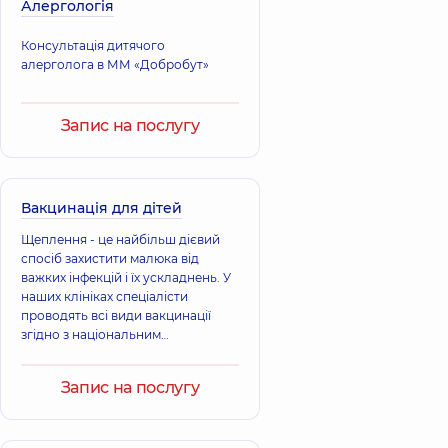
Голубєва Інна
Алергологія
Костянтинович
Олександрівна
Лікар загальної
Терапевт;
Консультація дитячого
практики -
Алерголог,
14 років
сімейний лікар;
алерголога в ММ «Добробут»
досвіду
Терапевт,
17 років
досвіду
Запис на послугу
Власенко
Бібіков Віталій
Ярослав
Ігорович
Юрійович
Терапевт; Лікар
Лікар загальної
загальної практики
Вакцинація для дітей
практики -
- сімейний лікар;
сімейний лікар;
Пульмонолог,
14
Щеплення - це найбільш дієвий
Терапевт,
14 років
років досвіду
спосіб захистити малюка від
досвіду
важких інфекцій і їх ускладнень. У
наших клініках спеціалісти
Гаврилюк
проводять всі види вакцинації
Ірина
згідно з національним
Григор Сергій
Олександрівна
календарем, щоб підтримати
Миколайович
Терапевт;
імунітет дитини та запобігти
Терапевт; Лікар з
Кардіолог; Лікар з
Запис на послугу
захворюванням. Підтримайте
ультразвукової
ультразвукової
імунітет дитини, подбайте про
діагностики,
28
діагностики; Лікар
його здоров’я.
років досвіду
з функціональної
діагностики,
12