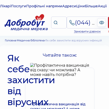
Лікарі
Послуги
Профільні напрями
Адреси
Ціни
Більше
Акції
(044) 495-2-888
Замовити дзвінок
Головна
Медична бібліотека
Як себе захистити від вірусних інфекцій
Як
Читайте також:
себе
захистити
від
вірусних
Профілактична вакцинація від
сказу: чи можлива? А може