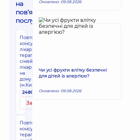
Оновлено: 09.08.2026
на
повʼязані
послуги
Повторна
консультація
лікаря
терапевта-
сімейного
лікаря
Чи усі фрукти влітку безпечні
на
для дітей із алергією?
дому
(м.Київ)
Оновлено: 09.08.2026
2480 грн
Записатись
Повторна
консультація
терапевта/