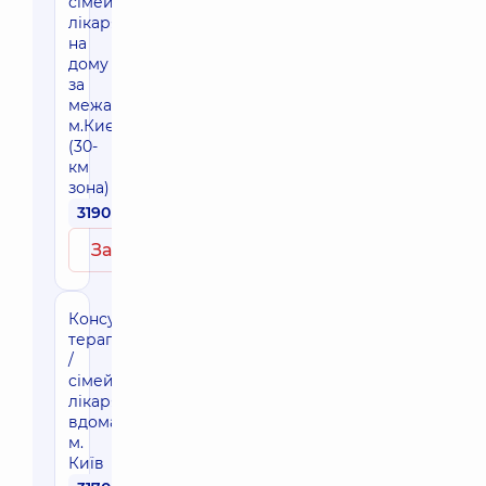
сімейного
лікаря
на
дому
за
межами
м.Києва
(30-
км
зона)
3190 грн
Записатись
Консультація
терапевта
/
сімейного
лікаря
вдома,
м.
Київ