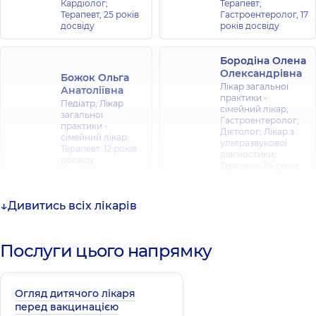
Кардіолог;
Терапевт;
Терапевт,
25 років
Гастроентеролог,
17
досвіду
років досвіду
Бородіна Олена
Олександрівна
Божок Ольга
Лікар загальної
Анатоліївна
практики -
Педіатр; Лікар
сімейний лікар;
загальної
Гастроентеролог;
практики -
Дієтолог; Лікар з
сімейний лікар;
ультразвукової
Терапевт,
12 років
діагностики;
досвіду
Терапевт,
24 років
досвіду
Дивитись всіх лікарів
Бабенко
Бурлаченко
Наталя Іванівна
Ілля Ігорович
Кардіолог; Лікар з
Послуги цього напрямку
ультразвукової
Терапевт;
діагностики;
Кардіолог,
10 років
Терапевт,
16 років
досвіду
досвіду
Огляд дитячого лікаря
перед вакцинацією