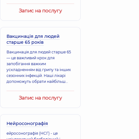
безпечно, підбираючи потрібні
вакцини згідно з рекомендаціями
Запис на послугу
МОЗ та сучасними стандартами.
Зробіть цей простий, але
важливий крок.
Вакцинація для людей
старше 65 років
Вакцинація для людей старше 65
— це важливий крок для
запобігання важким
ускладненням від грипу та інших
сезонних інфекцій. Наші лікарі
допоможуть обрати найбільш
підходящу вакцину та проведуть
щеплення швидко та безпечно.
Запис на послугу
Подбайте про себе та своїх
близьких.
Нейросонографія
ейросонографія (НСГ) - це