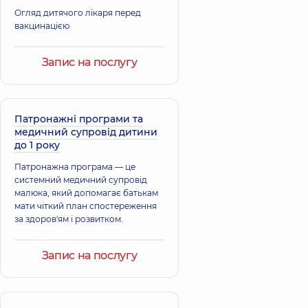
Бондарчук
Афоніна Тетяна
Огляд дитячого лікаря перед
Тетяна
Володимирівна
Миколаївна
вакцинацією
Кардіолог;
Ревматолог;
Терапевт,
25 років
Терапевт,
23 років
досвіду
Запис на послугу
досвіду
Ворона Альона
Варич Олена
Анатоліївна
Миколаївна
Патронажні програми та
Терапевт;
Терапевт,
40 років
медичний супровід дитини
Пульмонолог,
11
досвіду
років досвіду
до 1 року
Патронажна програма — це
Білоконський
системний медичний супровід
Вовчук Тетяна
Дмитро
малюка, який допомагає батькам
Миколаївна
Володимирович
мати чіткий план спостереження
Педіатр; Лікар
Лікар загальної
загальної
за здоров'ям і розвитком.
практики -
практики -
сімейний лікар;
сімейний лікар,
8
Педіатр; Терапевт,
років досвіду
Запис на послугу
12 років досвіду
Васильченко
Кирило