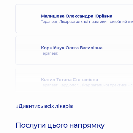
Малишева Олександра Юріївна
Терапевт; Лікар загальної практики - сімейний лі
Корнійчук Ольга Василівна
Терапевт,
Копил Тетяна Степанівна
Терапевт; Кардіолог; Лікар загальної практики - 
Дивитись всіх лікарів
Варич Олена Миколаївна
Терапевт,
40 років досвіду
Послуги цього напрямку