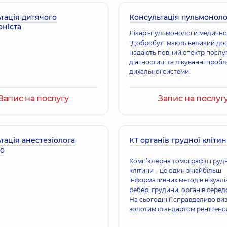
тація дитячого
Консультація пульмоноло
Голубєва Інна Ол
оніста
кар; Педіатр,
14 років досвіду
Терапевт; Алерголог
Лікарі-пульмонологи медично
"Добробут" мають великий досв
надають повний спектр послуг
діагностиці та лікуванні проб
Ворона Альона А
дихальної системи.
Терапевт; Пульмонол
Запис на послугу
Запис на послуг
Гетьман Вадим 
Терапевт,
тація анестезіолога
КТ органів грудної кліти
го
Комп’ютерна томографія груд
клітини – це один з найбільш
Загороднюк Анн
інформативних методів візуаліз
Терапевт; Лікар зага
ребер, грудини, органів серед
На сьогодні її справделиво ви
золотим стандартом рентгено
дослідження.