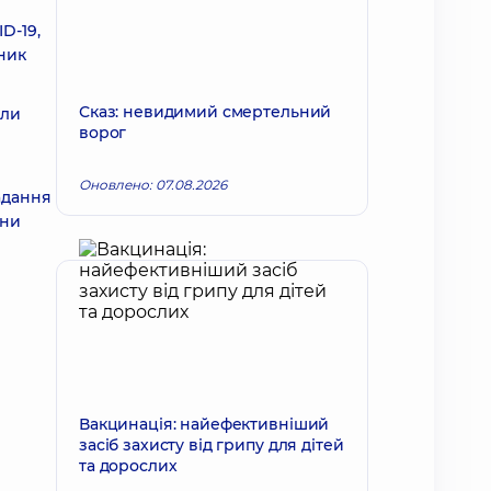
D-19,
ник
Сказ: невидимий смертельний
али
ворог
Оновлено: 07.08.2026
адання
они
Вакцинація: найефективніший
засіб захисту від грипу для дітей
та дорослих