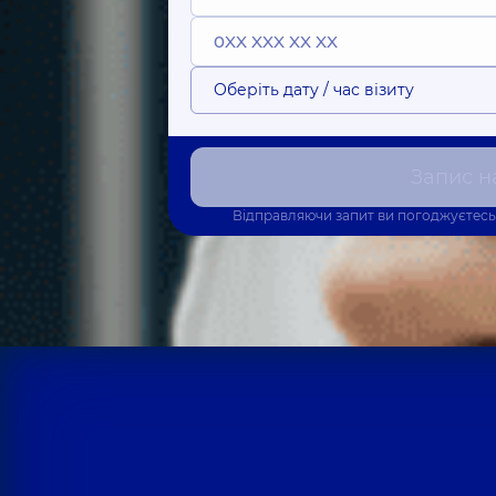
Оберіть дату / час візиту
Запис н
Відправляючи запит ви погоджуєтесь