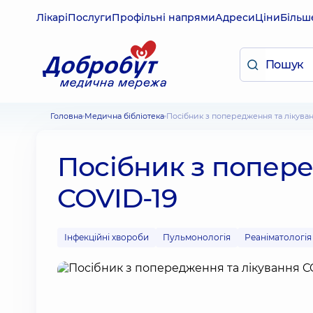
Лікарі
Послуги
Профільні напрями
Адреси
Ціни
Більш
Головна
Медична бібліотека
Посібник з попередження та лікува
Посібник з попере
COVID-19
Інфекційні хвороби
Пульмонологія
Реаніматологія