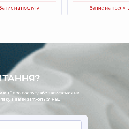
Орлова Тетяна В
Запис на послугу
Запис на послуг
Терапевт; Лікар зага
Нестерук Оксана 
ностики,
5 років досвіду
Терапевт; Лікар зага
ИТАННЯ?
мації про послугу або записатися на
явку з вами зв’яжеться наш