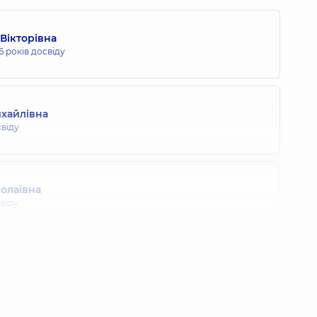
 Вікторівна
6 років досвіду
ихайлівна
свіду
олаївна
свіду
сандр Олегович
свіду