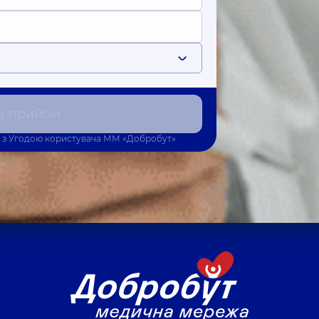
а прийом
 з
Угодою користувача
ММ «Добробут»