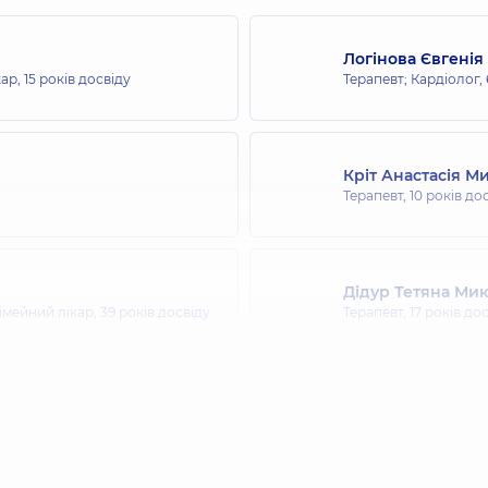
Логінова Євгенія
кар,
15 років досвіду
Терапевт; Кардіолог,
Кріт Анастасія М
Терапевт,
10 років до
Дідур Тетяна Мик
сімейний лікар,
39 років досвіду
Терапевт,
17 років до
Майборода Олек
Терапевт,
10 років до