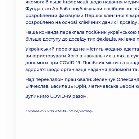
якомога більше інформації щодо надання медич
Фундацією Алібаба опублікували посібник англі
розроблений фахівцями Першої клінічної лікар
розроблено на основі клінічних даних і досвіду 
Наша команда переклала посібник українською 
більше доступу до досвіду тих фахівців, які вж
Український переклад не містить жодних адапта
використовувати його в навчальних цілях, в су
допомоги при COVID-19. Посібник містить порад
здоров’я щодо організації надання допомоги та 
Над перекладом працювали: Зеленчук Олександ
В’ячеслав, Василець Юрій, Летичевська Веронік
Зупинимо COVID-19 разом.
Оновлено: 07.08.2026
2.5К перегляди