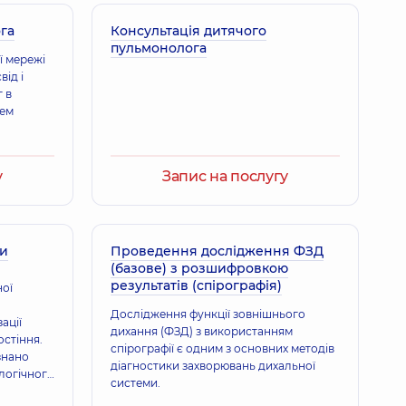
га
ександрівна
Консультація дитячого
пульмонолога
,
14 років досвіду
ї мережі
ід і
 в
лем
натоліївна
ог,
11 років досвіду
у
Запис на послугу
Володимирович
ни
Проведення дослідження ФЗД
(базове) з розшифровкою
результатів (спірографія)
ної
Дослідження функції зовнішнього
а Володимирівна
ації
дихання (ФЗД) з використанням
льної практики - сімейний лікар; Педіатр,
18 років досвіду
остіння.
спірографії є одним з основних методів
знано
діагностики захворювань дихальної
логічного
системи.