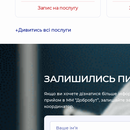
Курята Любов Василівна
Запис на послугу
Терапевт; Кардіолог,
6 років досвіду
Дивитись всі послуги
Жук Софія Олегівна
Терапевт; Кардіолог; Лікар з ультразвукової діаг
ЗАЛИШИЛИСЬ П
Якщо ви хочете дізнатися більше інфор
прийом в ММ “Добробут”, залишайте за
координатор.