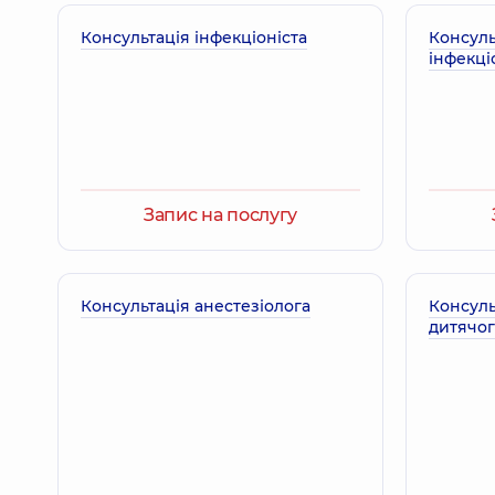
Консультація інфекціоніста
Король Ірина Євгеніївна
Консуль
інфекці
Терапевт; Лікар загальної практики - сімейний лі
Кулєшова Катерина Олександрівна
Терапевт,
14 років досвіду
Запис на послугу
Лавріненко Владислава Володимирівна
Терапевт,
26 років досвіду
Консультація анестезіолога
Консуль
дитячо
Корнієнко Тетяна Вікторівна
Терапевт,
34 років досвіду