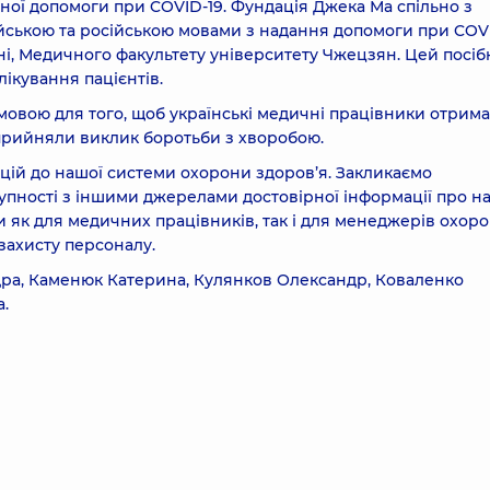
ної допомоги при COVID-19. Фундація Джека Ма спільно з
йською та російською мовами з надання допомоги при COVI
ні, Медичного факультету університету Чжецзян. Цей посіб
лікування пацієнтів.
мовою для того, щоб українські медичні працівники отрим
е прийняли виклик боротьби з хворобою.
цій до нашої системи охорони здоров’я. Закликаємо
купності з іншими джерелами достовірної інформації про н
и як для медичних працівників, так і для менеджерів охор
захисту персоналу.
ра, Каменюк Катерина, Кулянков Олександр, Коваленко
а.