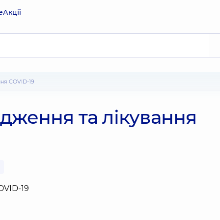
е
Акції
ння COVID-19
дження та лікування