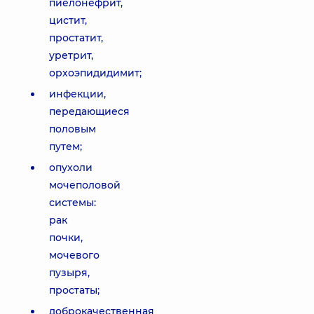
пиелонефрит,
цистит,
простатит,
уретрит,
орхоэпидидимит;
инфекции,
передающиеся
половым
путем;
опухоли
мочеполовой
системы:
рак
почки,
мочевого
пузыря,
простаты;
доброкачественная