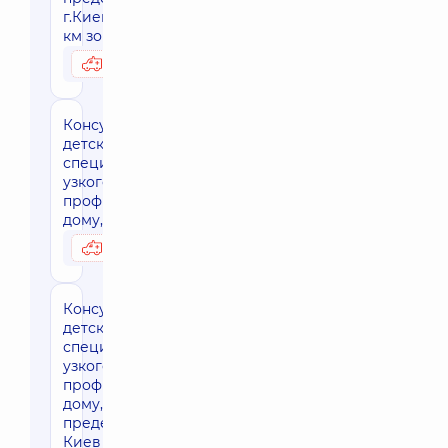
г.Киева (30
км зона)
3050 грн
Возможно на дому
Консультация
детского
специалиста
узкого
профиля на
дому, г. Киев
3170 грн
Возможно на дому
Консультация
детского
специалиста
узкого
профиля на
дому, за
пределами г.
Киев (30 км