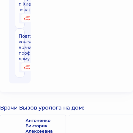
г. Киева (30 км
зона)
4420 грн
Возможно на дому
Повторная
консультация
врача узкого
профиля на
дому (г.Киев)
2480 грн
Возможно на дому
Врачи Вызов уролога на дом:
Антоненко
Виктория
Алексеевна