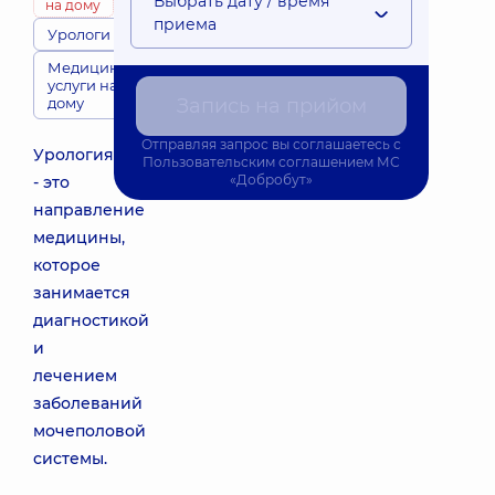
Выбрать дату / время
на дому
приема
Урологи
Медицинские
услуги на
дому
Запись на прийом
Отправляя запрос вы соглашаетесь с
Урология
Пользовательским соглашением
МС
«Добробут»
- это
направление
медицины,
которое
занимается
диагностикой
и
лечением
заболеваний
мочеполовой
системы.