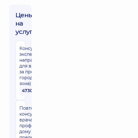
Цены
на
услуги:
Консультация
эксперта
направления
для взрослых
за пределами
города (30 км
зона)
4730 грн
Повторная
консультация
врача узкого
профиля на
дому за
пределами