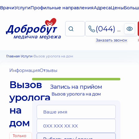
Врачи
Услуги
Профильные направления
Адреса
Цены
Больш
(044) 495-2-888
Заказать звонок
Главная
Услуги
Вызов уролога на дом
Информация
Отзывы
Вызов
Запись на прийом
уролога
Вызов уролога на дом
на
дом
Только