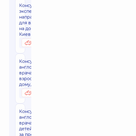
Консультация
эксперта
направления
для взрослых
на дому, г.
Киев
3950 грн
Возможно на дому
Консультация
англоязычного
врача для
взрослых на
дому, г. Киев
3950 грн
Возможно на дому
Консультация
англоязычного
врача для
детей на дому,
за пределами