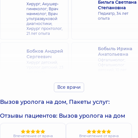
Бильга Светлана
Хирург; Акушер-
Степановна
гинеколог; Врач
Педиатр,
34 лет
маммолог; Врач
опыта
ультразвуковой
диагностики;
Хирург проктолог,
21 лет опыта
Бобыль Ирина
Бобков Андрей
Анатольевна
Сергеевич
Офтальмолог;
Хирург детский;
Офтальмолог
Уролог детский,
23
детский,
10 лет
лет опыта
опыта
Все врачи
Бухарина
Буглак Андрей
Евгения
Игоревич
Николаевна
Вызов уролога на дом, Пакеты услуг:
Ортопед-
травматолог,
17 лет
Педиатр; Психиатр,
опыта
25 лет опыта
Отзывы пациентов: Вызов уролога на дом
Виноградова
Валько Руслан
Татьяна
Андреевич
Впечатление от врача
Впечатление от врача