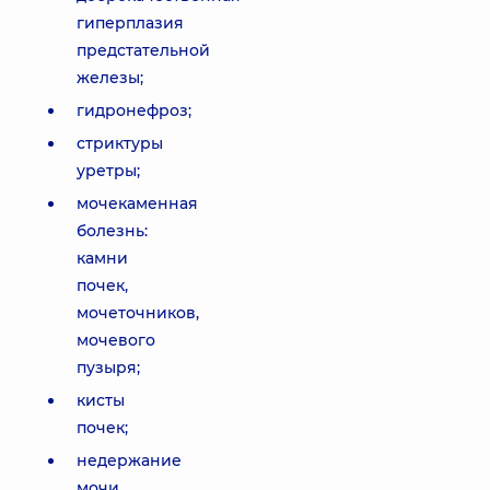
гиперплазия
предстательной
железы;
гидронефроз;
стриктуры
уретры;
мочекаменная
болезнь:
камни
почек,
мочеточников,
мочевого
пузыря;
кисты
почек;
недержание
мочи