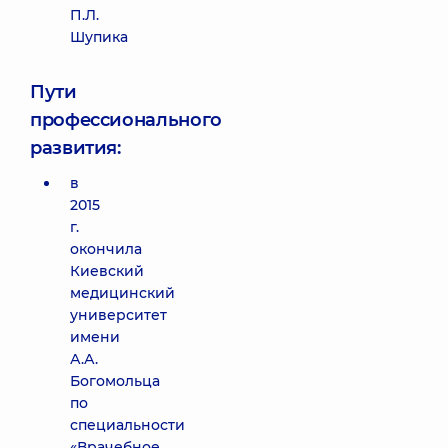
П.Л.
Шупика
Пути
профессионального
развития:
в
2015
г.
окончила
Киевский
медицинский
университет
имени
А.А.
Богомольца
по
специальности
«Врачебное