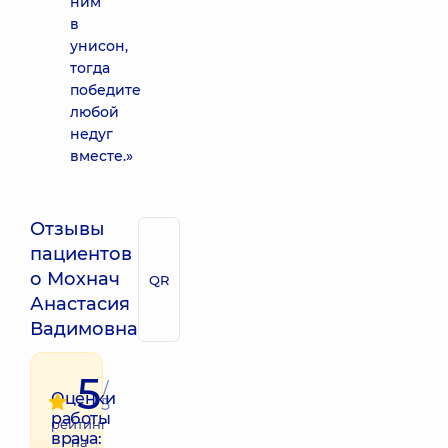
ним
в
унисон,
тогда
победите
любой
недуг
вместе.»
Отзывы
пациентов
о Мохнач
QR
Анастасия
Вадимовна
5
/
Оценки
5
работы
рейтинг
врача:
на