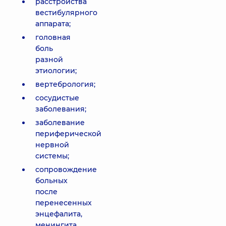
расстройства
вестибулярного
аппарата;
головная
боль
разной
этиологии;
вертебрология;
сосудистые
заболевания;
заболевание
периферической
нервной
системы;
сопровождение
больных
после
перенесенных
энцефалита,
менингита,