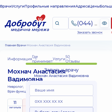
Врачи
Услуги
Профильные направления
Адреса
Цены
Больш
(044) 495-2-888
Заказать звонок
Главная
Врачи
Мохнач Анастасия Вадимовна
Где
50
Информация
Услуги
принимает
Отзывы
Запись к врачу
Мохнач Анастасия
Мохнач Анастасия Вадимовна
Вадимовна
Невролог;
Врач функциональной диагностики;
11
5
/ 5
Выездные
лет опыта
рейтинг
на основе
услуги
50 Отзывы