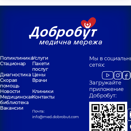
Поликлиника
Услуги
Мы в социальн
Стационар
Пакети
сетях:
послуг
Диагностика
Цены
Скорая
Врачи
Загружайте
помощь
приложение
Новости
Клиники
Добробут:
Медицинская
Контакты
библиотека
Вакансии
Почта:
info@med.dobrobut.com