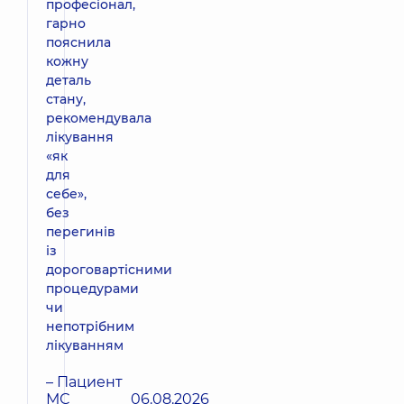
професіонал,
гарно
пояснила
кожну
деталь
стану,
рекомендувала
лікування
«як
для
себе»,
без
перегинів
із
дороговартісними
процедурами
чи
непотрібним
лікуванням
– Пациент
МС
06.08.2026