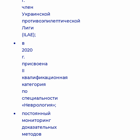
г.
член
Украинской
противоэпилептической
Лиги
(ILAE);
в
2020
г.
присвоена
ІІ
квалификационная
категория
по
специальности
«Неврология»;
постоянный
мониторинг
доказательных
методов