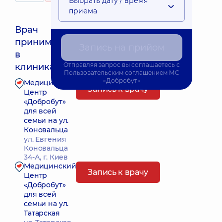
Выбрать дату / время
приема
Врач
принимает
Запись на прийом
Ближайшее время приема: 10.08.2026 12:30
в
Отправляя запрос вы соглашаетесь с
клиниках:
Пользовательским соглашением
МС
«Добробут»
Медицинский
Запись к врачу
Центр
«Добробут»
для всей
семьи на ул.
Коновальца
ул. Евгения
Коновальца
34-А, г. Киев
Медицинский
Запись к врачу
Центр
«Добробут»
для всей
семьи на ул.
Татарская