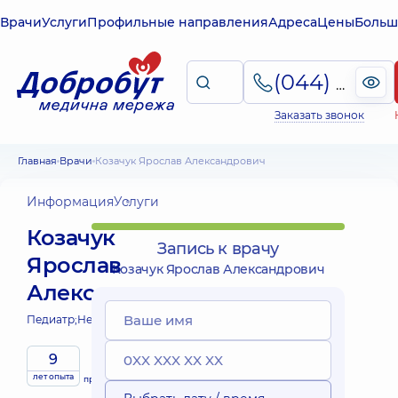
Врачи
Услуги
Профильные направления
Адреса
Цены
Больш
(044) 495-2-888
Заказать звонок
Главная
Врачи
Козачук Ярослав Александрович
Информация
Услуги
Козачук
Запись к врачу
Ярослав
Козачук Ярослав Александрович
Александрович
Педиатр;
Невролог детский;
9
Выездные
лет опыта
принимает
услуги
детей