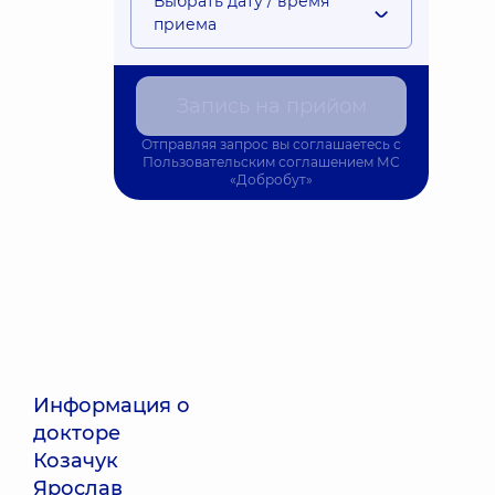
Выбрать дату / время
приема
Запись на прийом
Отправляя запрос вы соглашаетесь с
Пользовательским соглашением
МС
«Добробут»
Информация о
докторе
Козачук
Ярослав