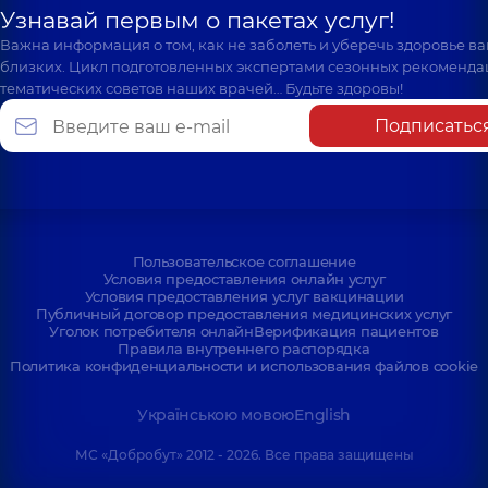
Узнавай первым о пакетах услуг!
Важна информация о том, как не заболеть и уберечь здоровье в
близких. Цикл подготовленных экспертами сезонных рекоменда
тематических советов наших врачей… Будьте здоровы!
Подписатьс
Пользовательское соглашение
Условия предоставления онлайн услуг
Условия предоставления услуг вакцинации
Публичный договор предоставления медицинских услуг
Уголок потребителя онлайн
Верификация пациентов
Правила внутреннего распорядка
Политика конфиденциальности и использования файлов cookie
Українською мовою
English
МС «Добробут» 2012 - 2026. Все права защищены