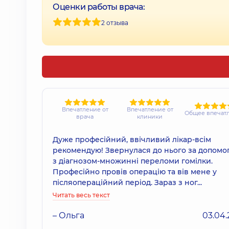
Оценки работы врача:
2 отзыва
Впечатление от
Впечатление от
Общее впечат
врача
клиники
Дуже професійний, ввічливий лікар-всім
рекомендую! Звернулася до нього за допомо
з діагнозом-множинні переломи гомілки.
Професійно провів операцію та вів мене у
післяопераційний період. Зараз з ног...
Читать весь текст
– Ольга
03.04