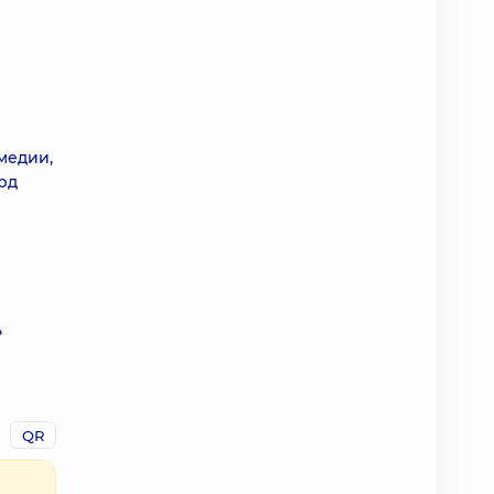
медии,
рд
ь
QR