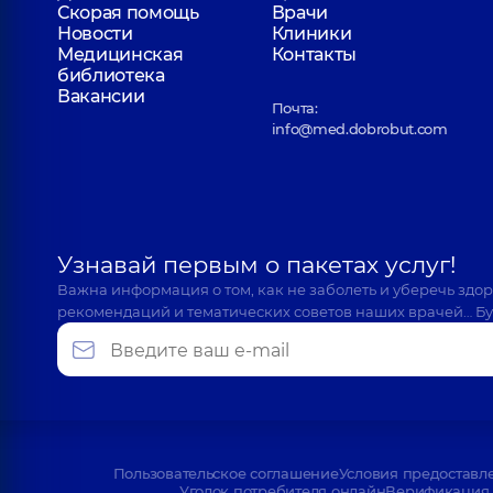
Скорая помощь
Врачи
Новости
Клиники
Медицинская
Контакты
библиотека
Вакансии
Почта:
info@med.dobrobut.com
Узнавай первым о пакетах услуг!
Важна информация о том, как не заболеть и уберечь здо
рекомендаций и тематических советов наших врачей… Бу
Пользовательское соглашение
Условия предоставл
Уголок потребителя онлайн
Верификация 