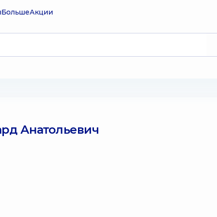
ы
Больше
Акции
ард Анатольевич