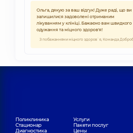
Ольга, дякую за ваш відгук! Дуже раді, що ви
залишилися задоволені отриманим
лікуванням у клініці. Бажаємо вам швидкого
одужання та міцного здоров'я!
З побажаннями міцного здоров`я, Команда Добро
Поликлиника
Услуги
Стационар
Пакети послуг
Диагностика
Цены