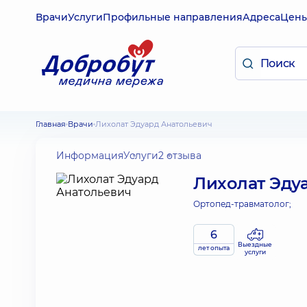
Врачи
Услуги
Профильные направления
Адреса
Цен
Главная
Врачи
Лихолат Эдуард Анатольевич
Информация
Услуги
2 отзыва
Лихолат Эду
Ортопед-травматолог;
6
Выездные
лет опыта
услуги