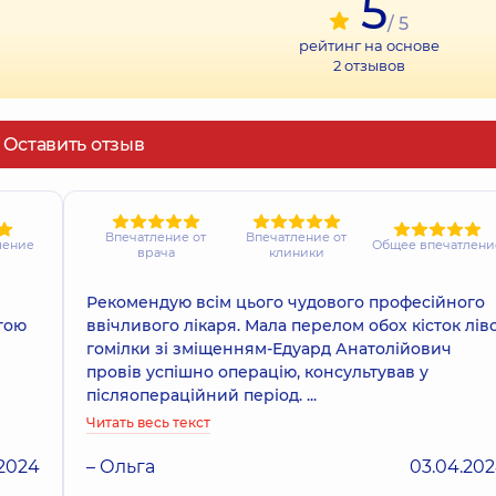
5
/ 5
рейтинг на основе
2
отзывов
Оставить отзыв
Впечатление от
Впечатление от
ление
Общее впечатлени
врача
клиники
Рекомендую всім цього чудового професійного
гою
ввічливого лікаря. Мала перелом обох кісток ліво
гомілки зі зміщенням-Едуард Анатолійович
провів успішно операцію, консультував у
післяопераційний період. ...
Читать весь текст
.2024
– Ольга
03.04.20