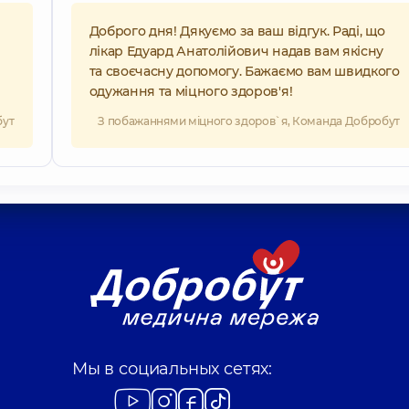
Доброго дня! Дякуємо за ваш відгук. Раді, що
лікар Едуард Анатолійович надав вам якісну
та своєчасну допомогу. Бажаємо вам швидкого
одужання та міцного здоров'я!
бут
З побажаннями міцного здоров`я, Команда Добробут
Мы в социальных сетях: