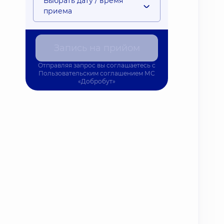
Выбрать дату / время
приема
Запись на прийом
Отправляя запрос вы соглашаетесь с
Пользовательским соглашением
МС
«Добробут»