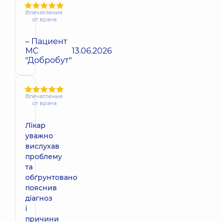
Впечатление
от врача
– Пациент
МС
13.06.2026
"Добробут"
Впечатление
от врача
Лікар
уважно
вислухав
проблему
та
обґрунтовано
пояснив
діагноз
і
причини