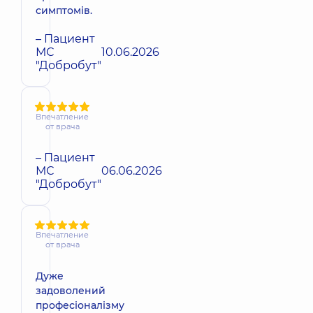
симптомів.
– Пациент
МС
10.06.2026
"Добробут"
Впечатление
от врача
– Пациент
МС
06.06.2026
"Добробут"
Впечатление
от врача
Дуже
задоволений
професіоналізму