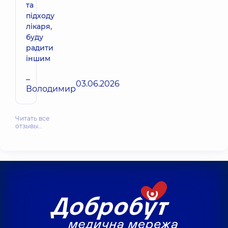
та
підходу
лікаря,
буду
радити
іншим
–
03.06.2026
Володимир
Читать все
отзывы…