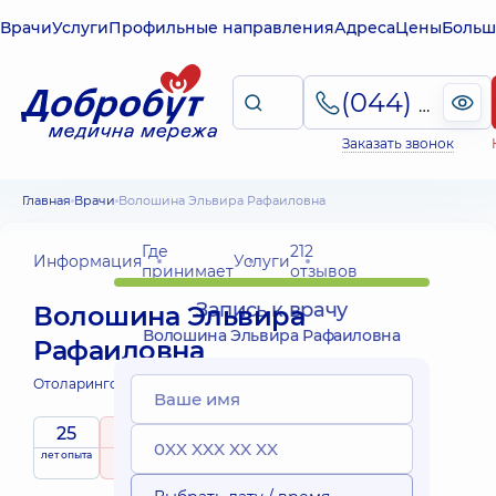
Врачи
Услуги
Профильные направления
Адреса
Цены
Больш
(044) 495-2-888
Заказать звонок
Главная
Врачи
Волошина Эльвира Рафаиловна
Где
212
Информация
Услуги
принимает
отзывов
Запись к врачу
Волошина Эльвира
Волошина Эльвира Рафаиловна
Рафаиловна
Отоларинголог;
Отоларинголог детский;
25
5
/ 5
Выездные
лет опыта
рейтинг
на основе
принимает
услуги
212 отзывов
детей