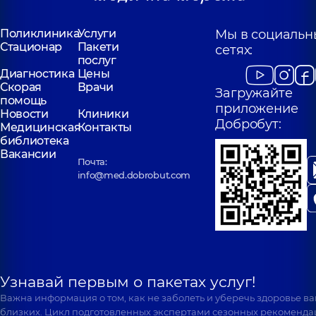
Поликлиника
Услуги
Мы в социальн
Стационар
Пакети
сетях:
послуг
Диагностика
Цены
Скорая
Врачи
Загружайте
помощь
приложение
Новости
Клиники
Добробут:
Медицинская
Контакты
библиотека
Вакансии
Почта:
info@med.dobrobut.com
Узнавай первым о пакетах услуг!
Важна информация о том, как не заболеть и уберечь здоровье в
близких. Цикл подготовленных экспертами сезонных рекоменда