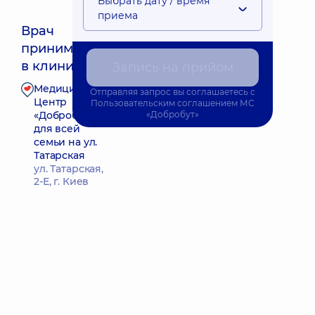
Выбрать дату / время
приема
Врач
принимает
Ближайшее время приема: 08.08.2026 8:30
в клинике
Запись на прийом
Медицинский
Отправляя запрос вы соглашаетесь с
Запись к врачу
Центр
Пользовательским соглашением
МС
«Добробут»
«Добробут»
для всей
семьи на ул.
Татарская
ул. Татарская,
2-Е, г. Киев