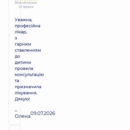
Впечатление
от врача
Уважна,
професійна
лікар,
з
гарним
ставленням
до
дитини
провела
консультацію
та
призначила
лікування.
Дякую!
–
09.07.2026
Олена