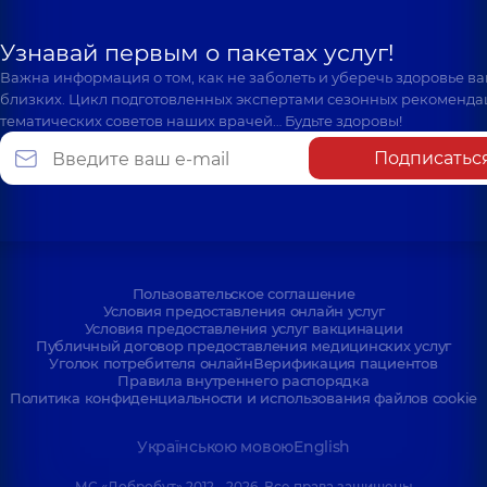
Узнавай первым о пакетах услуг!
Важна информация о том, как не заболеть и уберечь здоровье в
близких. Цикл подготовленных экспертами сезонных рекоменда
тематических советов наших врачей… Будьте здоровы!
Подписатьс
Пользовательское соглашение
Условия предоставления онлайн услуг
Условия предоставления услуг вакцинации
Публичный договор предоставления медицинских услуг
Уголок потребителя онлайн
Верификация пациентов
Правила внутреннего распорядка
Политика конфиденциальности и использования файлов cookie
Українською мовою
English
МС «Добробут» 2012 - 2026. Все права защищены