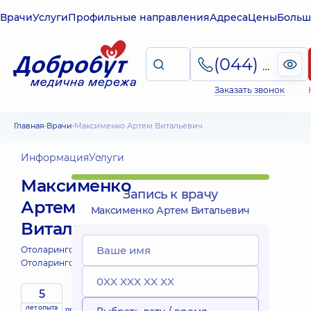
Врачи
Услуги
Профильные направления
Адреса
Цены
Больш
(044) 495-2-888
Заказать звонок
Главная
Врачи
Максименко Артем Витальевич
Информация
Услуги
Максименко
Запись к врачу
Артем
Максименко Артем Витальевич
Витальевич
Отоларинголог детский;
Отоларинголог;
5
Выездные
лет опыта
принимает