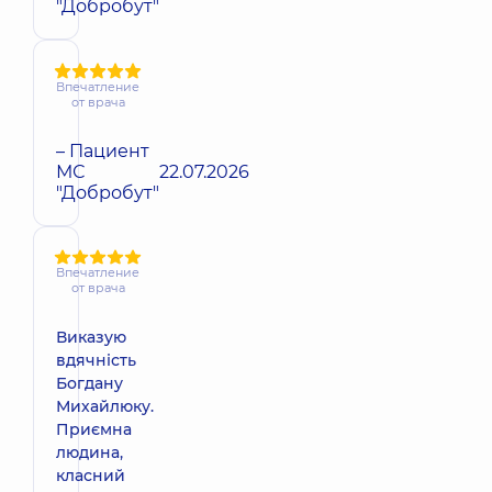
"Добробут"
Впечатление
от врача
– Пациент
МС
22.07.2026
"Добробут"
Впечатление
от врача
Виказую
вдячність
Богдану
Михайлюку.
Приємна
людина,
класний