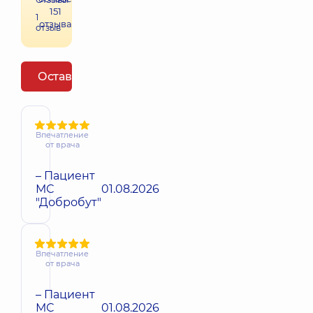
151
1
отзыва
отзыв
Оставить отзыв
Впечатление
от врача
– Пациент
МС
01.08.2026
"Добробут"
Впечатление
от врача
– Пациент
МС
01.08.2026