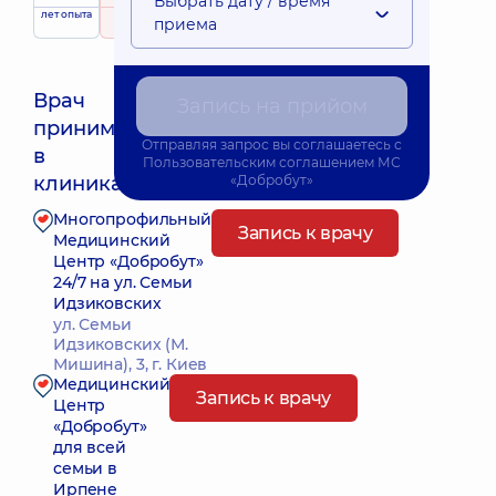
Выбрать дату / время
Выездные
лет опыта
рейтинг
на основе
приема
услуги
151 отзыв
Врач
Запись на прийом
принимает
Отправляя запрос вы соглашаетесь с
Ближайшее время приема: 11.08.2026 17:00
в
Пользовательским соглашением
МС
клиниках:
«Добробут»
Многопрофильный
Запись к врачу
Медицинский
Центр «Добробут»
24/7 на ул. Семьи
Идзиковских
ул. Семьи
Идзиковских (М.
Мишина), 3, г. Киев
Медицинский
Запись к врачу
Центр
«Добробут»
для всей
семьи в
Ирпене