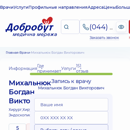
Врачи
Услуги
Профильные направления
Адреса
Цены
Больш
(044) 495-2-888
Заказать звонок
Главная
Врачи
Михальнюк Богдан Викторович
Где
151
Информация
Услуги
принимает
отзыв
Запись к врачу
Михальнюк
Михальнюк Богдан Викторович
Богдан
Викторович
Хирург;
Хирург проктолог;
Эндоскопист;
5
5
/ 5