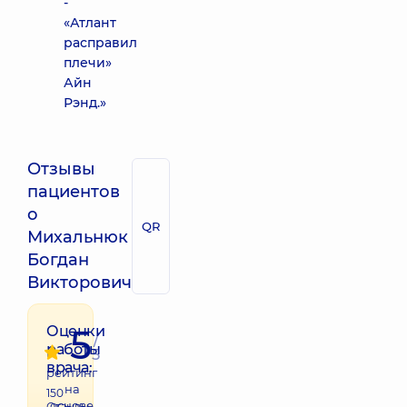
-
«Атлант
расправил
плечи»
Айн
Рэнд.»
Отзывы
пациентов
о
QR
Михальнюк
Богдан
Викторович
5
Оценки
/
работы
5
врача:
рейтинг
на
150
основе
Отзывы