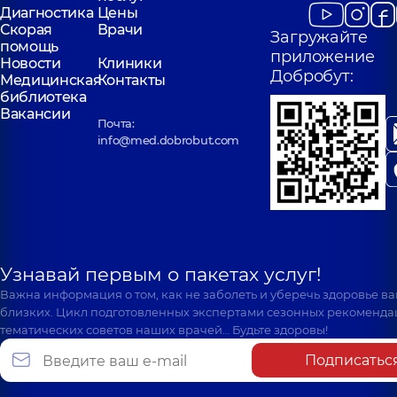
Диагностика
Цены
Скорая
Врачи
Загружайте
помощь
приложение
Новости
Клиники
Добробут:
Медицинская
Контакты
библиотека
Вакансии
Почта:
info@med.dobrobut.com
Узнавай первым о пакетах услуг!
Важна информация о том, как не заболеть и уберечь здоровье в
близких. Цикл подготовленных экспертами сезонных рекоменда
тематических советов наших врачей… Будьте здоровы!
Подписатьс