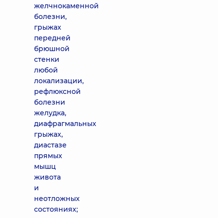
желчнокаменной
болезни,
грыжах
передней
брюшной
стенки
любой
локализации,
рефлюксной
болезни
желудка,
диафрагмальных
грыжах,
диастазе
прямых
мышц
живота
и
неотложных
состояниях;