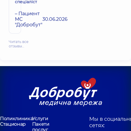
спеціаліст
– Пациент
МС
30.06.2026
"Добробут"
Читать все
отзывы…
Поликлиника
Услуги
Мы в социальн
Стационар
Пакети
сетях:
послуг